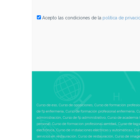
Acepto las condiciones de la
politica de privac
Curso de eso
,
Curso de oposiciones
,
Curso de formación profesio
de fp enfermeria
,
Curso de formación profesional enfermeria
,
Cu
administración
,
Curso de fp administrativo
,
Curso de academia 
personal
,
Curso de formacion profesional sanidad
,
Curso de logs
electrónica
,
Curso de instalaciones eléctricas y automáticas
,
Cur
servicios en restauración
,
Curso de restauración
,
Curso de image