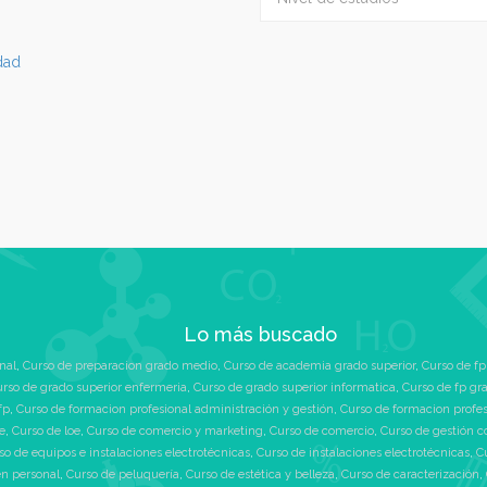
idad
Lo más buscado
nal
,
Curso de preparacion grado medio
,
Curso de academia grado superior
,
Curso de fp
rso de grado superior enfermeria
,
Curso de grado superior informatica
,
Curso de fp gr
fp
,
Curso de formacion profesional administración y gestión
,
Curso de formacion profe
e
,
Curso de loe
,
Curso de comercio y marketing
,
Curso de comercio
,
Curso de gestión c
so de equipos e instalaciones electrotécnicas
,
Curso de instalaciones electrotécnicas
,
C
n personal
,
Curso de peluquería
,
Curso de estética y belleza
,
Curso de caracterización
,