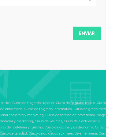
 basica
,
Curso de fp grado superior
,
Curso de fp grado medio
,
Curso
ado enfermeria
,
Curso de fp grado informatica
,
Curso de grado medio
sional comercio y marketing
,
Curso de formacion profesional imagen
omercial y marketing
,
Curso de ver más
,
Curso de electricidad y
urso de hostelería y turismo
,
Curso de cocina y gastronomía
,
Curso de
Curso de sanidad
,
Curso de cuidados auxiliares de enfermería
,
Curso