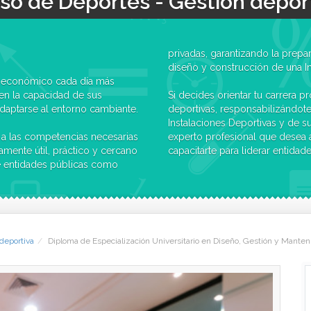
so de Deportes - Gestión depor
privadas, garantizando la prepa
diseño y construcción de una In
no económico cada día más
en la capacidad de sus
Si decides orientar tu carrera p
adaptarse al entorno cambiante.
deportivas, responsabilizándot
Instalaciones Deportivas y de s
 a las competencias necesarias
experto profesional que desea 
ramente útil, práctico y cercano
capacitarte para liderar entidad
 de entidades públicas como
deportiva
Diploma de Especialización Universitario en Diseño, Gestión y Manten