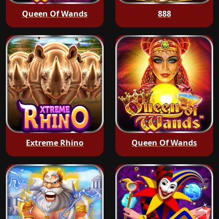
Queen Of Wands
888
Extreme Rhino
Queen Of Wands