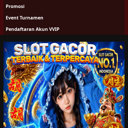
Promosi
Event Turnamen
Pendaftaran Akun VVIP