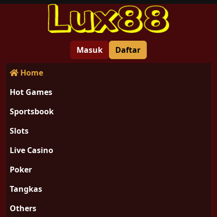
Masuk
Daftar
Home
Hot Games
Sportsbook
Slots
Live Casino
Poker
Tangkas
Others