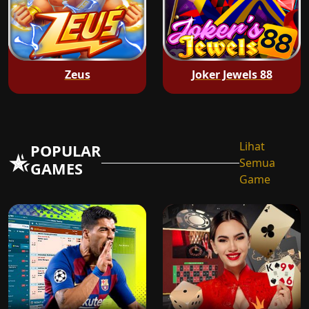
Zeus
Joker Jewels 88
Lihat
POPULAR
Semua
GAMES
Game