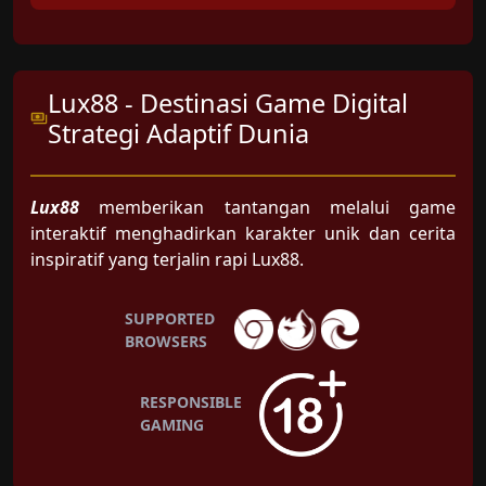
Lux88 - Destinasi Game Digital
Strategi Adaptif Dunia
Lux88
memberikan tantangan melalui game
interaktif menghadirkan karakter unik dan cerita
inspiratif yang terjalin rapi Lux88.
SUPPORTED
BROWSERS
RESPONSIBLE
GAMING