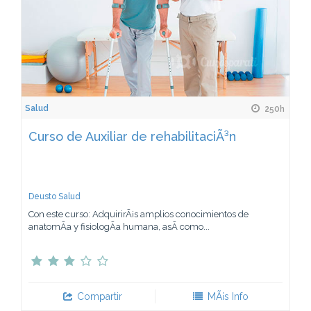
Salud
250h
Curso de Auxiliar de rehabilitaciÃ³n
Deusto Salud
Con este curso: AdquirirÃ¡s amplios conocimientos de
anatomÃ­a y fisiologÃ­a humana, asÃ­ como...
Compartir
MÃ¡s Info