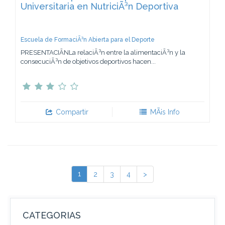
Universitaria en NutriciÃ³n Deportiva
Escuela de FormaciÃ³n Abierta para el Deporte
PRESENTACIÃNLa relaciÃ³n entre la alimentaciÃ³n y la
consecuciÃ³n de objetivos deportivos hacen...
Compartir
MÃ¡s Info
1
2
3
4
>
CATEGORIAS