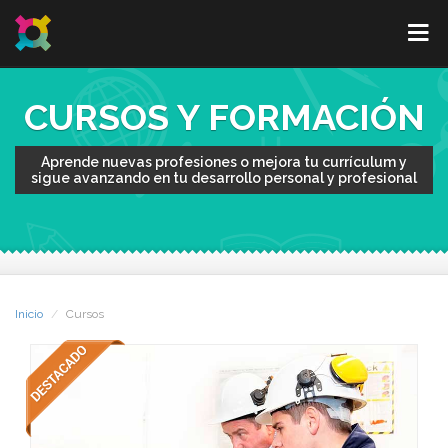
CURSOS Y FORMACIÓN
Aprende nuevas profesiones o mejora tu currículum y
sigue avanzando en tu desarrollo personal y profesional
Inicio
Cursos