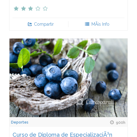
Compartir
MÃ¡s Info
Deportes
900h
Curso de Diploma de EspecializaciÃ³n