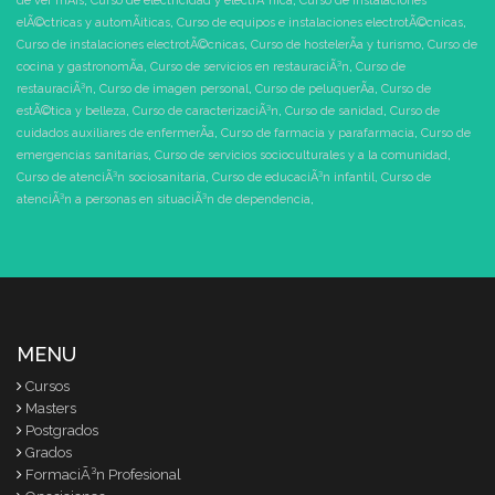
de ver mÃ¡s
,
Curso de electricidad y electrÃ³nica
,
Curso de instalaciones
elÃ©ctricas y automÃ¡ticas
,
Curso de equipos e instalaciones electrotÃ©cnicas
,
Curso de instalaciones electrotÃ©cnicas
,
Curso de hostelerÃ­a y turismo
,
Curso de
cocina y gastronomÃ­a
,
Curso de servicios en restauraciÃ³n
,
Curso de
restauraciÃ³n
,
Curso de imagen personal
,
Curso de peluquerÃ­a
,
Curso de
estÃ©tica y belleza
,
Curso de caracterizaciÃ³n
,
Curso de sanidad
,
Curso de
cuidados auxiliares de enfermerÃ­a
,
Curso de farmacia y parafarmacia
,
Curso de
emergencias sanitarias
,
Curso de servicios socioculturales y a la comunidad
,
Curso de atenciÃ³n sociosanitaria
,
Curso de educaciÃ³n infantil
,
Curso de
atenciÃ³n a personas en situaciÃ³n de dependencia
,
MENU
Cursos
Masters
Postgrados
Grados
FormaciÃ³n Profesional