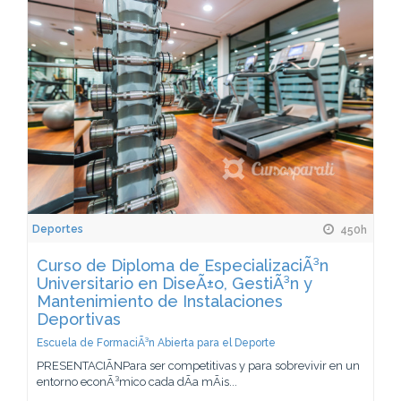
Deportes
450h
Curso de Diploma de EspecializaciÃ³n
Universitario en DiseÃ±o, GestiÃ³n y
Mantenimiento de Instalaciones
Deportivas
Escuela de FormaciÃ³n Abierta para el Deporte
PRESENTACIÃNPara ser competitivas y para sobrevivir en un
entorno econÃ³mico cada dÃ­a mÃ¡s...