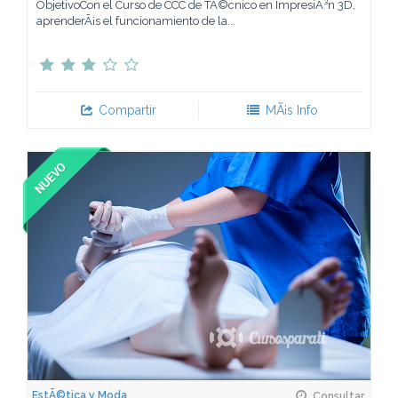
ObjetivoCon el Curso de CCC de TÃ©cnico en ImpresiÃ³n 3D,
aprenderÃ¡s el funcionamiento de la...
Compartir
MÃ¡s Info
EstÃ©tica y Moda
Consultar