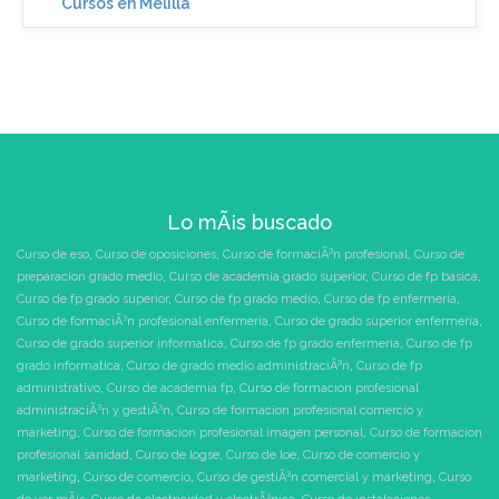
Cursos en Melilla
Lo mÃ¡s buscado
Curso de eso
,
Curso de oposiciones
,
Curso de formaciÃ³n profesional
,
Curso de
preparacion grado medio
,
Curso de academia grado superior
,
Curso de fp basica
,
Curso de fp grado superior
,
Curso de fp grado medio
,
Curso de fp enfermeria
,
Curso de formaciÃ³n profesional enfermeria
,
Curso de grado superior enfermeria
,
Curso de grado superior informatica
,
Curso de fp grado enfermeria
,
Curso de fp
grado informatica
,
Curso de grado medio administraciÃ³n
,
Curso de fp
administrativo
,
Curso de academia fp
,
Curso de formacion profesional
administraciÃ³n y gestiÃ³n
,
Curso de formacion profesional comercio y
marketing
,
Curso de formacion profesional imagen personal
,
Curso de formacion
profesional sanidad
,
Curso de logse
,
Curso de loe
,
Curso de comercio y
marketing
,
Curso de comercio
,
Curso de gestiÃ³n comercial y marketing
,
Curso