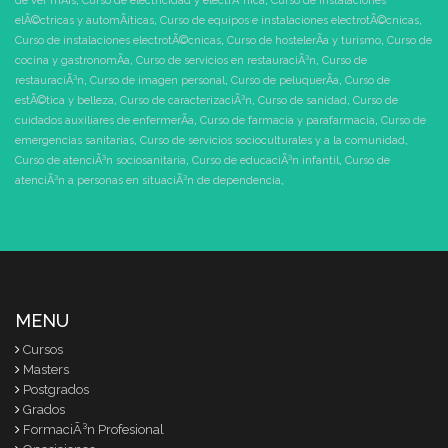
de ver mÃ¡s
,
Curso de electricidad y electrÃ³nica
,
Curso de instalaciones
elÃ©ctricas y automÃ¡ticas
,
Curso de equipos e instalaciones electrotÃ©cnicas
,
Curso de instalaciones electrotÃ©cnicas
,
Curso de hostelerÃ­a y turismo
,
Curso de
cocina y gastronomÃ­a
,
Curso de servicios en restauraciÃ³n
,
Curso de
restauraciÃ³n
,
Curso de imagen personal
,
Curso de peluquerÃ­a
,
Curso de
estÃ©tica y belleza
,
Curso de caracterizaciÃ³n
,
Curso de sanidad
,
Curso de
cuidados auxiliares de enfermerÃ­a
,
Curso de farmacia y parafarmacia
,
Curso de
emergencias sanitarias
,
Curso de servicios socioculturales y a la comunidad
,
Curso de atenciÃ³n sociosanitaria
,
Curso de educaciÃ³n infantil
,
Curso de
atenciÃ³n a personas en situaciÃ³n de dependencia
,
MENU
Cursos
Masters
Postgrados
Grados
FormaciÃ³n Profesional