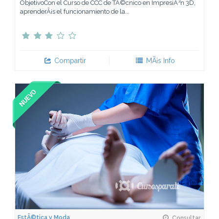
ObjetivoCon el Curso de CCC de TÃ©cnico en ImpresiÃ³n 3D,
aprenderÃ¡s el funcionamiento de la...
Compartir
MÃ¡s Info
EstÃ©tica y Moda
Consultar