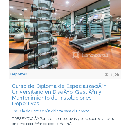
Deportes
450h
Curso de Diploma de EspecializaciÃ³n
Universitario en DiseÃ±o, GestiÃ³n y
Mantenimiento de Instalaciones
Deportivas
Escuela de FormaciÃ³n Abierta para el Deporte
PRESENTACIÃNPara ser competitivas y para sobrevivir en un
entorno econÃ³mico cada dÃ­a mÃ¡s...