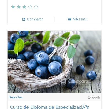
Compartir
MÃ¡s Info
Deportes
900h
Curso de Diploma de EspecializaciÃ³n