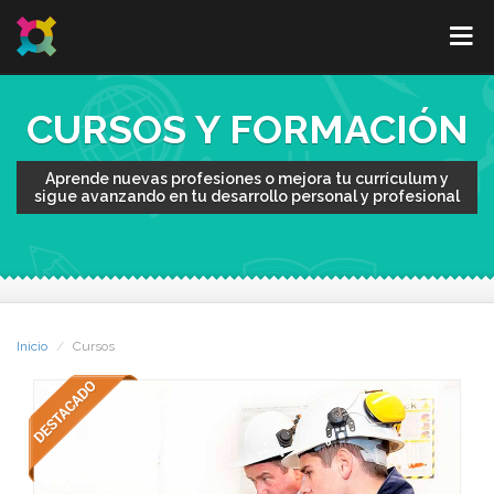
CURSOS Y FORMACIÓN
Aprende nuevas profesiones o mejora tu currículum y
sigue avanzando en tu desarrollo personal y profesional
Inicio
Cursos