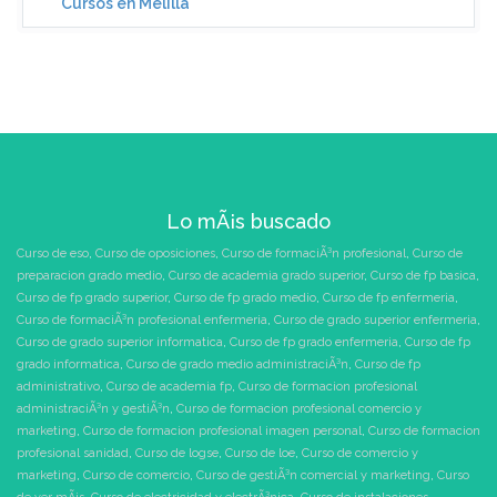
Cursos en Melilla
Lo mÃ¡s buscado
Curso de eso
,
Curso de oposiciones
,
Curso de formaciÃ³n profesional
,
Curso de
preparacion grado medio
,
Curso de academia grado superior
,
Curso de fp basica
,
Curso de fp grado superior
,
Curso de fp grado medio
,
Curso de fp enfermeria
,
Curso de formaciÃ³n profesional enfermeria
,
Curso de grado superior enfermeria
,
Curso de grado superior informatica
,
Curso de fp grado enfermeria
,
Curso de fp
grado informatica
,
Curso de grado medio administraciÃ³n
,
Curso de fp
administrativo
,
Curso de academia fp
,
Curso de formacion profesional
administraciÃ³n y gestiÃ³n
,
Curso de formacion profesional comercio y
marketing
,
Curso de formacion profesional imagen personal
,
Curso de formacion
profesional sanidad
,
Curso de logse
,
Curso de loe
,
Curso de comercio y
marketing
,
Curso de comercio
,
Curso de gestiÃ³n comercial y marketing
,
Curso