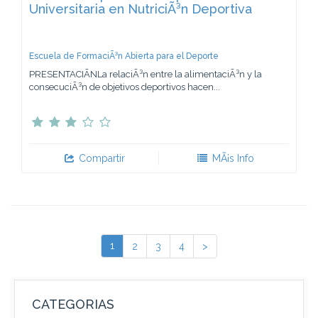
Universitaria en NutriciÃ³n Deportiva
Escuela de FormaciÃ³n Abierta para el Deporte
PRESENTACIÃNLa relaciÃ³n entre la alimentaciÃ³n y la
consecuciÃ³n de objetivos deportivos hacen...
Compartir
MÃ¡s Info
1
2
3
4
>
CATEGORIAS