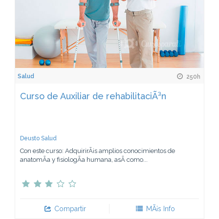
Salud
250h
Curso de Auxiliar de rehabilitaciÃ³n
Deusto Salud
Con este curso: AdquirirÃ¡s amplios conocimientos de
anatomÃ­a y fisiologÃ­a humana, asÃ­ como...
Compartir
MÃ¡s Info