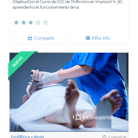
ObjetivoCon el Curso de CCC de TÃ©cnico en ImpresiÃ³n 3D,
aprenderÃ¡s el funcionamiento de la...
Compartir
MÃ¡s Info
EstÃ©tica y Moda
Consultar