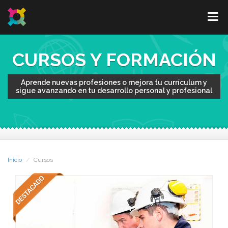
CURSOS Y FORMACIÓN
Aprende nuevas profesiones o mejora tu currículum y
sigue avanzando en tu desarrollo personal y profesional
Inicio
Cursos