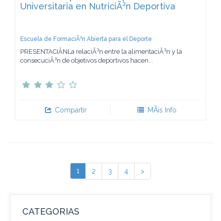
Universitaria en NutriciÃ³n Deportiva
Escuela de FormaciÃ³n Abierta para el Deporte
PRESENTACIÃNLa relaciÃ³n entre la alimentaciÃ³n y la
consecuciÃ³n de objetivos deportivos hacen...
Compartir
MÃ¡s Info
1
2
3
4
>
CATEGORIAS