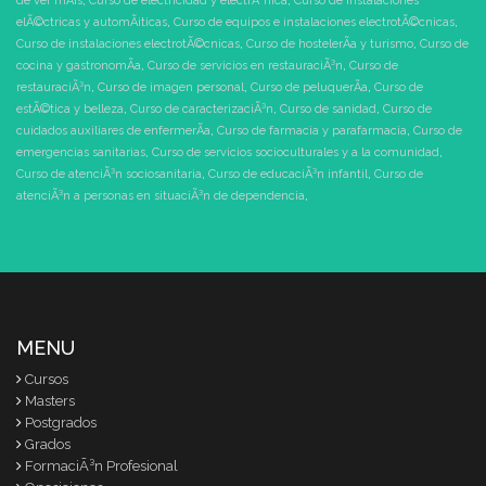
de ver mÃ¡s
,
Curso de electricidad y electrÃ³nica
,
Curso de instalaciones
elÃ©ctricas y automÃ¡ticas
,
Curso de equipos e instalaciones electrotÃ©cnicas
,
Curso de instalaciones electrotÃ©cnicas
,
Curso de hostelerÃ­a y turismo
,
Curso de
cocina y gastronomÃ­a
,
Curso de servicios en restauraciÃ³n
,
Curso de
restauraciÃ³n
,
Curso de imagen personal
,
Curso de peluquerÃ­a
,
Curso de
estÃ©tica y belleza
,
Curso de caracterizaciÃ³n
,
Curso de sanidad
,
Curso de
cuidados auxiliares de enfermerÃ­a
,
Curso de farmacia y parafarmacia
,
Curso de
emergencias sanitarias
,
Curso de servicios socioculturales y a la comunidad
,
Curso de atenciÃ³n sociosanitaria
,
Curso de educaciÃ³n infantil
,
Curso de
atenciÃ³n a personas en situaciÃ³n de dependencia
,
MENU
Cursos
Masters
Postgrados
Grados
FormaciÃ³n Profesional