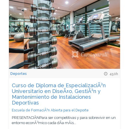
Deportes
450h
Curso de Diploma de EspecializaciÃ³n
Universitario en DiseÃ±o, GestiÃ³n y
Mantenimiento de Instalaciones
Deportivas
Escuela de FormaciÃ³n Abierta para el Deporte
PRESENTACIÃNPara ser competitivas y para sobrevivir en un
entorno econÃ³mico cada dÃ­a mÃ¡s...