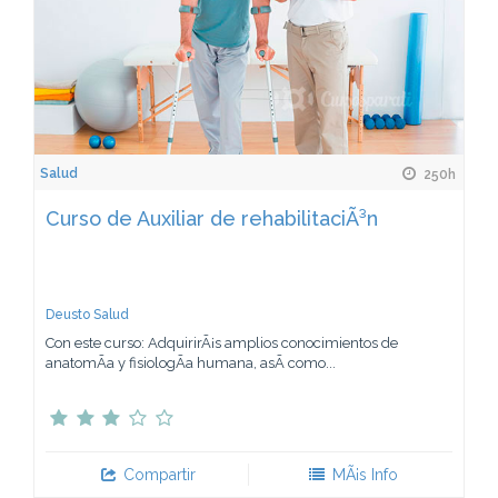
Salud
250h
Curso de Auxiliar de rehabilitaciÃ³n
Deusto Salud
Con este curso: AdquirirÃ¡s amplios conocimientos de
anatomÃ­a y fisiologÃ­a humana, asÃ­ como...
Compartir
MÃ¡s Info