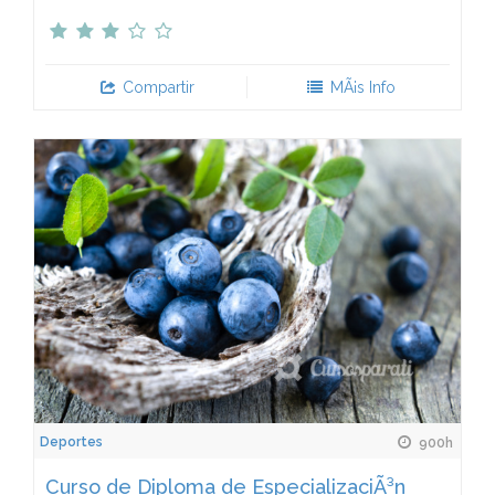
Compartir
MÃ¡s Info
Deportes
900h
Curso de Diploma de EspecializaciÃ³n