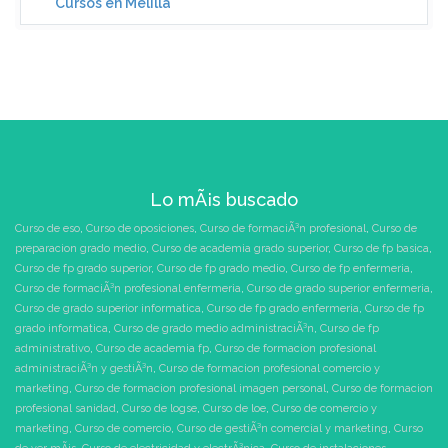
Cursos en Melilla
Lo mÃ¡s buscado
Curso de eso
,
Curso de oposiciones
,
Curso de formaciÃ³n profesional
,
Curso de
preparacion grado medio
,
Curso de academia grado superior
,
Curso de fp basica
,
Curso de fp grado superior
,
Curso de fp grado medio
,
Curso de fp enfermeria
,
Curso de formaciÃ³n profesional enfermeria
,
Curso de grado superior enfermeria
,
Curso de grado superior informatica
,
Curso de fp grado enfermeria
,
Curso de fp
grado informatica
,
Curso de grado medio administraciÃ³n
,
Curso de fp
administrativo
,
Curso de academia fp
,
Curso de formacion profesional
administraciÃ³n y gestiÃ³n
,
Curso de formacion profesional comercio y
marketing
,
Curso de formacion profesional imagen personal
,
Curso de formacion
profesional sanidad
,
Curso de logse
,
Curso de loe
,
Curso de comercio y
marketing
,
Curso de comercio
,
Curso de gestiÃ³n comercial y marketing
,
Curso