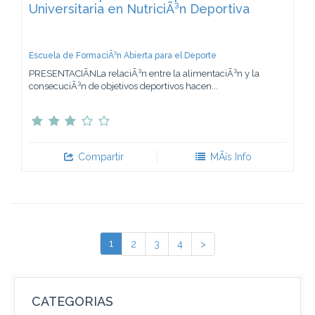
Universitaria en NutriciÃ³n Deportiva
Escuela de FormaciÃ³n Abierta para el Deporte
PRESENTACIÃNLa relaciÃ³n entre la alimentaciÃ³n y la
consecuciÃ³n de objetivos deportivos hacen...
Compartir
MÃ¡s Info
1
2
3
4
>
CATEGORIAS