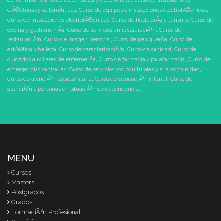
de ver mÃ¡s
,
Curso de electricidad y electrÃ³nica
,
Curso de instalaciones
elÃ©ctricas y automÃ¡ticas
,
Curso de equipos e instalaciones electrotÃ©cnicas
,
Curso de instalaciones electrotÃ©cnicas
,
Curso de hostelerÃ­a y turismo
,
Curso de
cocina y gastronomÃ­a
,
Curso de servicios en restauraciÃ³n
,
Curso de
restauraciÃ³n
,
Curso de imagen personal
,
Curso de peluquerÃ­a
,
Curso de
estÃ©tica y belleza
,
Curso de caracterizaciÃ³n
,
Curso de sanidad
,
Curso de
cuidados auxiliares de enfermerÃ­a
,
Curso de farmacia y parafarmacia
,
Curso de
emergencias sanitarias
,
Curso de servicios socioculturales y a la comunidad
,
Curso de atenciÃ³n sociosanitaria
,
Curso de educaciÃ³n infantil
,
Curso de
atenciÃ³n a personas en situaciÃ³n de dependencia
,
MENU
Cursos
Masters
Postgrados
Grados
FormaciÃ³n Profesional