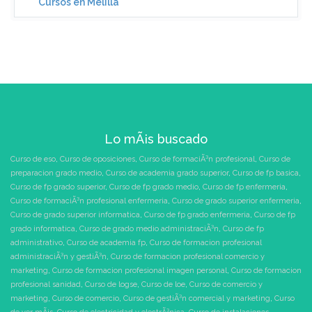
Cursos en Melilla
Lo mÃ¡s buscado
Curso de eso
,
Curso de oposiciones
,
Curso de formaciÃ³n profesional
,
Curso de
preparacion grado medio
,
Curso de academia grado superior
,
Curso de fp basica
,
Curso de fp grado superior
,
Curso de fp grado medio
,
Curso de fp enfermeria
,
Curso de formaciÃ³n profesional enfermeria
,
Curso de grado superior enfermeria
,
Curso de grado superior informatica
,
Curso de fp grado enfermeria
,
Curso de fp
grado informatica
,
Curso de grado medio administraciÃ³n
,
Curso de fp
administrativo
,
Curso de academia fp
,
Curso de formacion profesional
administraciÃ³n y gestiÃ³n
,
Curso de formacion profesional comercio y
marketing
,
Curso de formacion profesional imagen personal
,
Curso de formacion
profesional sanidad
,
Curso de logse
,
Curso de loe
,
Curso de comercio y
marketing
,
Curso de comercio
,
Curso de gestiÃ³n comercial y marketing
,
Curso