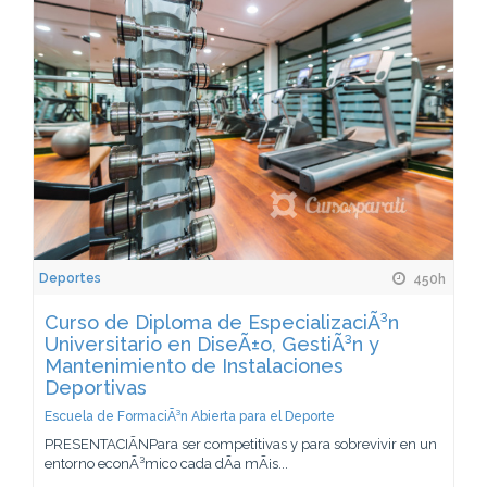
Deportes
450h
Curso de Diploma de EspecializaciÃ³n
Universitario en DiseÃ±o, GestiÃ³n y
Mantenimiento de Instalaciones
Deportivas
Escuela de FormaciÃ³n Abierta para el Deporte
PRESENTACIÃNPara ser competitivas y para sobrevivir en un
entorno econÃ³mico cada dÃ­a mÃ¡s...