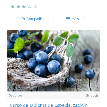
Compartir
MÃ¡s Info
Deportes
900h
Curso de Diploma de EspecializaciÃ³n