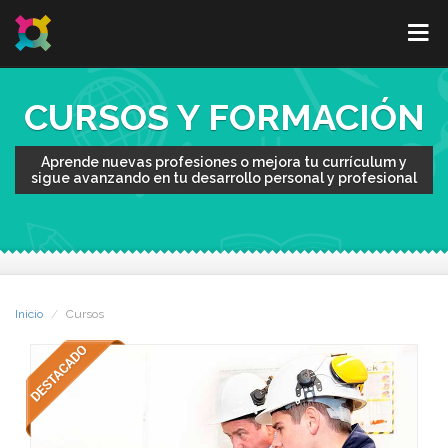
CURSOS Y FORMACIÓN
Aprende nuevas profesiones o mejora tu currículum y
sigue avanzando en tu desarrollo personal y profesional
Inicio
Cursos