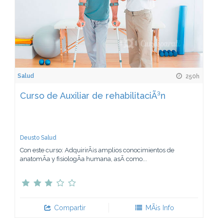
Salud
250h
Curso de Auxiliar de rehabilitaciÃ³n
Deusto Salud
Con este curso: AdquirirÃ¡s amplios conocimientos de
anatomÃ­a y fisiologÃ­a humana, asÃ­ como...
Compartir
MÃ¡s Info