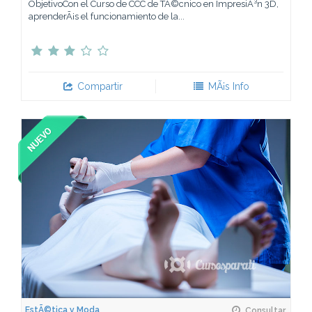
ObjetivoCon el Curso de CCC de TÃ©cnico en ImpresiÃ³n 3D,
aprenderÃ¡s el funcionamiento de la...
Compartir
MÃ¡s Info
EstÃ©tica y Moda
Consultar