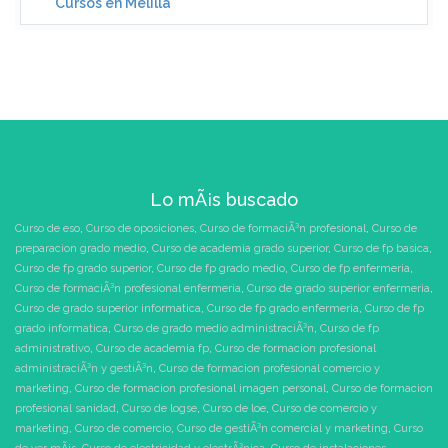
Cursos en Melilla
Lo mÃ¡s buscado
Curso de eso
,
Curso de oposiciones
,
Curso de formaciÃ³n profesional
,
Curso de
preparacion grado medio
,
Curso de academia grado superior
,
Curso de fp basica
,
Curso de fp grado superior
,
Curso de fp grado medio
,
Curso de fp enfermeria
,
Curso de formaciÃ³n profesional enfermeria
,
Curso de grado superior enfermeria
,
Curso de grado superior informatica
,
Curso de fp grado enfermeria
,
Curso de fp
grado informatica
,
Curso de grado medio administraciÃ³n
,
Curso de fp
administrativo
,
Curso de academia fp
,
Curso de formacion profesional
administraciÃ³n y gestiÃ³n
,
Curso de formacion profesional comercio y
marketing
,
Curso de formacion profesional imagen personal
,
Curso de formacion
profesional sanidad
,
Curso de logse
,
Curso de loe
,
Curso de comercio y
marketing
,
Curso de comercio
,
Curso de gestiÃ³n comercial y marketing
,
Curso