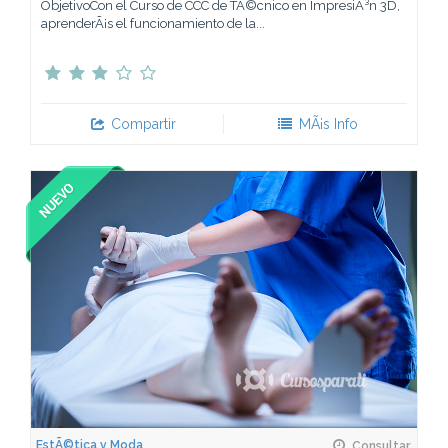
ObjetivoCon el Curso de CCC de TÃ©cnico en ImpresiÃ³n 3D,
aprenderÃ¡s el funcionamiento de la...
Compartir
MÃ¡s Info
EstÃ©tica y Moda
Consultar