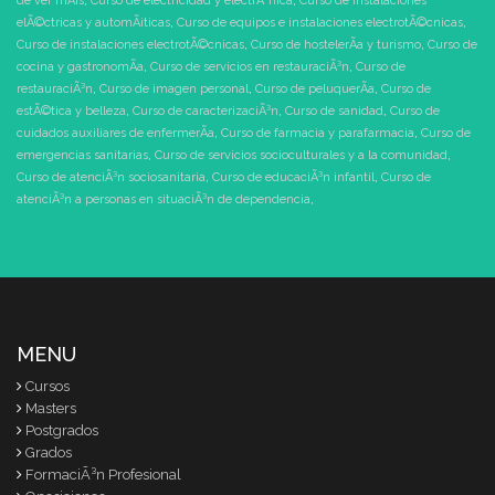
de ver mÃ¡s
,
Curso de electricidad y electrÃ³nica
,
Curso de instalaciones
elÃ©ctricas y automÃ¡ticas
,
Curso de equipos e instalaciones electrotÃ©cnicas
,
Curso de instalaciones electrotÃ©cnicas
,
Curso de hostelerÃ­a y turismo
,
Curso de
cocina y gastronomÃ­a
,
Curso de servicios en restauraciÃ³n
,
Curso de
restauraciÃ³n
,
Curso de imagen personal
,
Curso de peluquerÃ­a
,
Curso de
estÃ©tica y belleza
,
Curso de caracterizaciÃ³n
,
Curso de sanidad
,
Curso de
cuidados auxiliares de enfermerÃ­a
,
Curso de farmacia y parafarmacia
,
Curso de
emergencias sanitarias
,
Curso de servicios socioculturales y a la comunidad
,
Curso de atenciÃ³n sociosanitaria
,
Curso de educaciÃ³n infantil
,
Curso de
atenciÃ³n a personas en situaciÃ³n de dependencia
,
MENU
Cursos
Masters
Postgrados
Grados
FormaciÃ³n Profesional