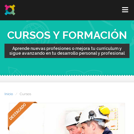
CURSOS Y FORMACIÓN
Aprende nuevas profesiones o mejora tu currículum y
sigue avanzando en tu desarrollo personal y profesional
Inicio
Cursos