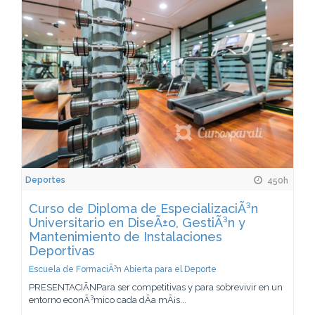
Deportes
450h
Curso de Diploma de EspecializaciÃ³n
Universitario en DiseÃ±o, GestiÃ³n y
Mantenimiento de Instalaciones
Deportivas
Escuela de FormaciÃ³n Abierta para el Deporte
PRESENTACIÃNPara ser competitivas y para sobrevivir en un
entorno econÃ³mico cada dÃ­a mÃ¡s...