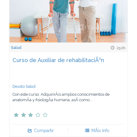
Salud
250h
Curso de Auxiliar de rehabilitaciÃ³n
Deusto Salud
Con este curso: AdquirirÃ¡s amplios conocimientos de
anatomÃ­a y fisiologÃ­a humana, asÃ­ como...
Compartir
MÃ¡s Info