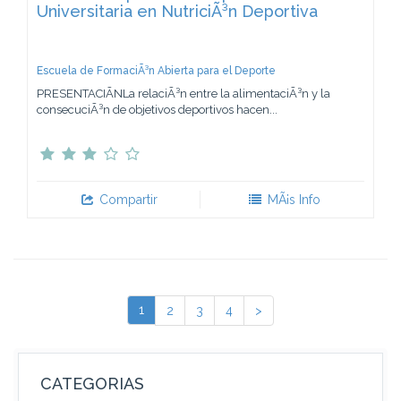
Universitaria en NutriciÃ³n Deportiva
Escuela de FormaciÃ³n Abierta para el Deporte
PRESENTACIÃNLa relaciÃ³n entre la alimentaciÃ³n y la
consecuciÃ³n de objetivos deportivos hacen...
Compartir
MÃ¡s Info
1
2
3
4
>
CATEGORIAS