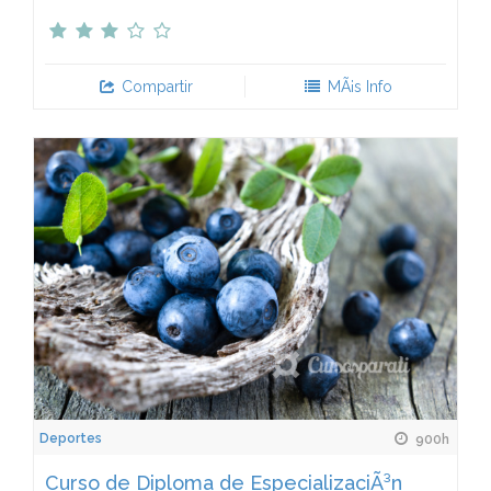
Compartir
MÃ¡s Info
Deportes
900h
Curso de Diploma de EspecializaciÃ³n