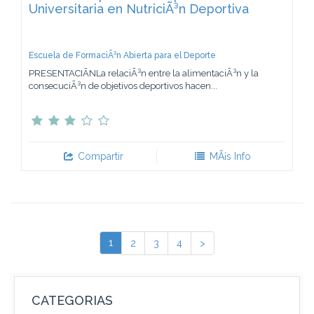
Universitaria en NutriciÃ³n Deportiva
Escuela de FormaciÃ³n Abierta para el Deporte
PRESENTACIÃNLa relaciÃ³n entre la alimentaciÃ³n y la
consecuciÃ³n de objetivos deportivos hacen...
Compartir
MÃ¡s Info
1
2
3
4
>
CATEGORIAS