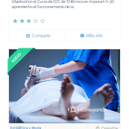
ObjetivoCon el Curso de CCC de TÃ©cnico en ImpresiÃ³n 3D,
aprenderÃ¡s el funcionamiento de la...
Compartir
MÃ¡s Info
EstÃ©tica y Moda
Consultar