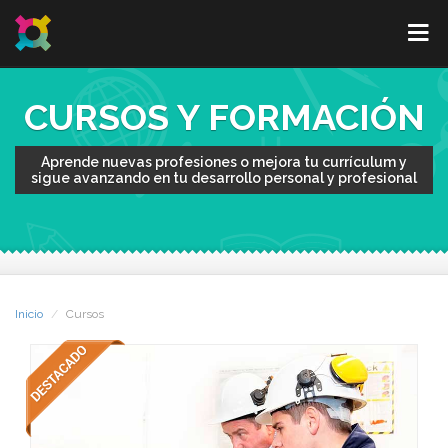
CURSOS Y FORMACIÓN
Aprende nuevas profesiones o mejora tu currículum y
sigue avanzando en tu desarrollo personal y profesional
Inicio
Cursos