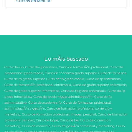
Cursos en Melilla
Lo mÃ¡s buscado
Curso de eso
,
Curso de oposiciones
,
Curso de formaciÃ³n profesional
,
Curso de
preparacion grado medio
,
Curso de academia grado superior
,
Curso de fp basica
,
Curso de fp grado superior
,
Curso de fp grado medio
,
Curso de fp enfermeria
,
Curso de formaciÃ³n profesional enfermeria
,
Curso de grado superior enfermeria
,
Curso de grado superior informatica
,
Curso de fp grado enfermeria
,
Curso de fp
grado informatica
,
Curso de grado medio administraciÃ³n
,
Curso de fp
administrativo
,
Curso de academia fp
,
Curso de formacion profesional
administraciÃ³n y gestiÃ³n
,
Curso de formacion profesional comercio y
marketing
,
Curso de formacion profesional imagen personal
,
Curso de formacion
profesional sanidad
,
Curso de logse
,
Curso de loe
,
Curso de comercio y
marketing
,
Curso de comercio
,
Curso de gestiÃ³n comercial y marketing
,
Curso