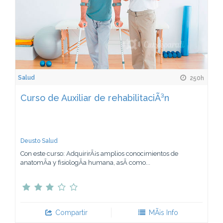
Salud
250h
Curso de Auxiliar de rehabilitaciÃ³n
Deusto Salud
Con este curso: AdquirirÃ¡s amplios conocimientos de
anatomÃ­a y fisiologÃ­a humana, asÃ­ como...
Compartir
MÃ¡s Info