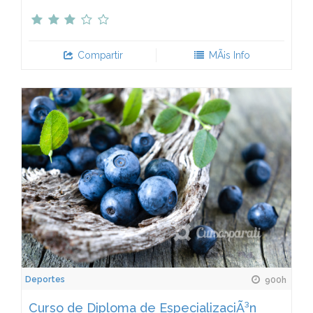
Compartir
MÃ¡s Info
Deportes
900h
Curso de Diploma de EspecializaciÃ³n