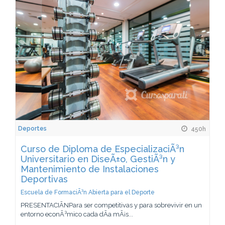
Deportes
450h
Curso de Diploma de EspecializaciÃ³n
Universitario en DiseÃ±o, GestiÃ³n y
Mantenimiento de Instalaciones
Deportivas
Escuela de FormaciÃ³n Abierta para el Deporte
PRESENTACIÃNPara ser competitivas y para sobrevivir en un
entorno econÃ³mico cada dÃ­a mÃ¡s...