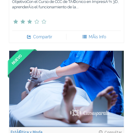
ObjetivoCon el Curso de CCC de TÃ©cnico en ImpresiÃ³n 3D,
aprenderÃ¡s el funcionamiento de la...
Compartir
MÃ¡s Info
EstÃ©tica y Moda
Consultar