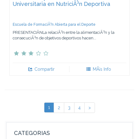
Universitaria en NutriciÃ³n Deportiva
Escuela de FormaciÃ³n Abierta para el Deporte
PRESENTACIÃNLa relaciÃ³n entre la alimentaciÃ³n y la
consecuciÃ³n de objetivos deportivos hacen...
Compartir
MÃ¡s Info
1
2
3
4
>
CATEGORIAS