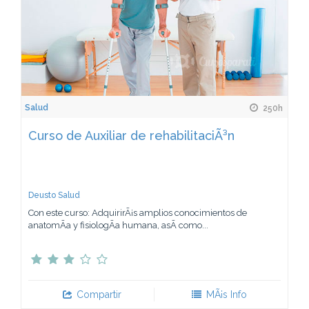
Salud
250h
Curso de Auxiliar de rehabilitaciÃ³n
Deusto Salud
Con este curso: AdquirirÃ¡s amplios conocimientos de
anatomÃ­a y fisiologÃ­a humana, asÃ­ como...
Compartir
MÃ¡s Info