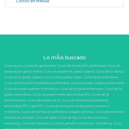
Cursos en Melilla
Lo mÃ¡s buscado
Curso de eso
,
Curso de oposiciones
,
Curso de formaciÃ³n profesional
,
Curso de
preparacion grado medio
,
Curso de academia grado superior
,
Curso de fp basica
,
Curso de fp grado superior
,
Curso de fp grado medio
,
Curso de fp enfermeria
,
Curso de formaciÃ³n profesional enfermeria
,
Curso de grado superior enfermeria
,
Curso de grado superior informatica
,
Curso de fp grado enfermeria
,
Curso de fp
grado informatica
,
Curso de grado medio administraciÃ³n
,
Curso de fp
administrativo
,
Curso de academia fp
,
Curso de formacion profesional
administraciÃ³n y gestiÃ³n
,
Curso de formacion profesional comercio y
marketing
,
Curso de formacion profesional imagen personal
,
Curso de formacion
profesional sanidad
,
Curso de logse
,
Curso de loe
,
Curso de comercio y
marketing
,
Curso de comercio
,
Curso de gestiÃ³n comercial y marketing
,
Curso