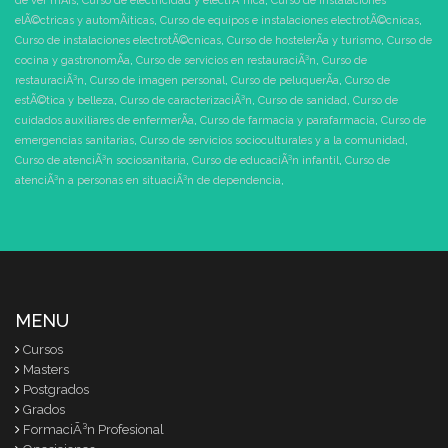
de ver mÃ¡s
,
Curso de electricidad y electrÃ³nica
,
Curso de instalaciones
elÃ©ctricas y automÃ¡ticas
,
Curso de equipos e instalaciones electrotÃ©cnicas
,
Curso de instalaciones electrotÃ©cnicas
,
Curso de hostelerÃ­a y turismo
,
Curso de
cocina y gastronomÃ­a
,
Curso de servicios en restauraciÃ³n
,
Curso de
restauraciÃ³n
,
Curso de imagen personal
,
Curso de peluquerÃ­a
,
Curso de
estÃ©tica y belleza
,
Curso de caracterizaciÃ³n
,
Curso de sanidad
,
Curso de
cuidados auxiliares de enfermerÃ­a
,
Curso de farmacia y parafarmacia
,
Curso de
emergencias sanitarias
,
Curso de servicios socioculturales y a la comunidad
,
Curso de atenciÃ³n sociosanitaria
,
Curso de educaciÃ³n infantil
,
Curso de
atenciÃ³n a personas en situaciÃ³n de dependencia
,
MENU
Cursos
Masters
Postgrados
Grados
FormaciÃ³n Profesional