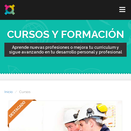
CURSOS Y FORMACIÓN
Aprende nuevas profesiones o mejora tu currículum y
sigue avanzando en tu desarrollo personal y profesional
Inicio
Cursos