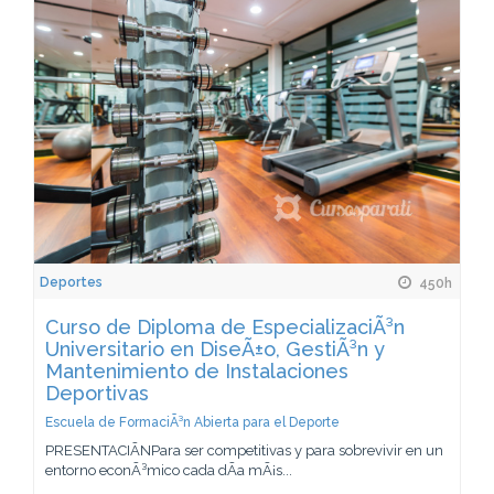
Deportes
450h
Curso de Diploma de EspecializaciÃ³n
Universitario en DiseÃ±o, GestiÃ³n y
Mantenimiento de Instalaciones
Deportivas
Escuela de FormaciÃ³n Abierta para el Deporte
PRESENTACIÃNPara ser competitivas y para sobrevivir en un
entorno econÃ³mico cada dÃ­a mÃ¡s...