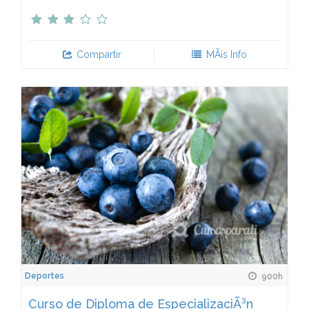
Compartir
MÃ¡s Info
Deportes
900h
Curso de Diploma de EspecializaciÃ³n