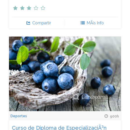
Compartir
MÃ¡s Info
Deportes
900h
Curso de Diploma de EspecializaciÃ³n