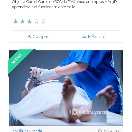
ObjetivoCon el Curso de CCC de TÃ©cnico en ImpresiÃ³n 3D,
aprenderÃ¡s el funcionamiento de la...
Compartir
MÃ¡s Info
EstÃ©tica y Moda
Consultar