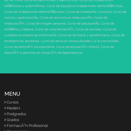
de ver mÃ¡s
,
Curso de electricidad y electrÃ³nica
,
Curso de instalaciones
elÃ©ctricas y automÃ¡ticas
,
Curso de equipos e instalaciones electrotÃ©cnicas
,
Curso de instalaciones electrotÃ©cnicas
,
Curso de hostelerÃ­a y turismo
,
Curso de
cocina y gastronomÃ­a
,
Curso de servicios en restauraciÃ³n
,
Curso de
restauraciÃ³n
,
Curso de imagen personal
,
Curso de peluquerÃ­a
,
Curso de
estÃ©tica y belleza
,
Curso de caracterizaciÃ³n
,
Curso de sanidad
,
Curso de
cuidados auxiliares de enfermerÃ­a
,
Curso de farmacia y parafarmacia
,
Curso de
emergencias sanitarias
,
Curso de servicios socioculturales y a la comunidad
,
Curso de atenciÃ³n sociosanitaria
,
Curso de educaciÃ³n infantil
,
Curso de
atenciÃ³n a personas en situaciÃ³n de dependencia
,
MENU
Cursos
Masters
Postgrados
Grados
FormaciÃ³n Profesional