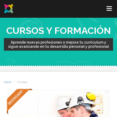
CURSOS Y FORMACIÓN
Aprende nuevas profesiones o mejora tu currículum y
sigue avanzando en tu desarrollo personal y profesional
Inicio
Cursos