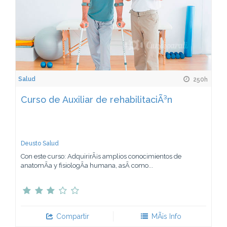
Salud
250h
Curso de Auxiliar de rehabilitaciÃ³n
Deusto Salud
Con este curso: AdquirirÃ¡s amplios conocimientos de
anatomÃ­a y fisiologÃ­a humana, asÃ­ como...
Compartir
MÃ¡s Info