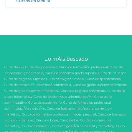
Cursos en Melilla
Lo mÃ¡s buscado
Curso de eso
,
Curso de oposiciones
,
Curso de formaciÃ³n profesional
,
Curso de
preparacion grado medio
,
Curso de academia grado superior
,
Curso de fp basica
,
Curso de fp grado superior
,
Curso de fp grado medio
,
Curso de fp enfermeria
,
Curso de formaciÃ³n profesional enfermeria
,
Curso de grado superior enfermeria
,
Curso de grado superior informatica
,
Curso de fp grado enfermeria
,
Curso de fp
grado informatica
,
Curso de grado medio administraciÃ³n
,
Curso de fp
administrativo
,
Curso de academia fp
,
Curso de formacion profesional
administraciÃ³n y gestiÃ³n
,
Curso de formacion profesional comercio y
marketing
,
Curso de formacion profesional imagen personal
,
Curso de formacion
profesional sanidad
,
Curso de logse
,
Curso de loe
,
Curso de comercio y
marketing
,
Curso de comercio
,
Curso de gestiÃ³n comercial y marketing
,
Curso