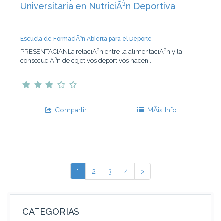
Universitaria en NutriciÃ³n Deportiva
Escuela de FormaciÃ³n Abierta para el Deporte
PRESENTACIÃNLa relaciÃ³n entre la alimentaciÃ³n y la
consecuciÃ³n de objetivos deportivos hacen...
Compartir
MÃ¡s Info
1
2
3
4
>
CATEGORIAS