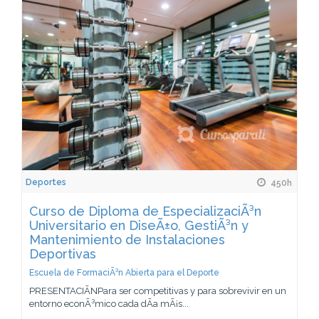
Deportes
450h
Curso de Diploma de EspecializaciÃ³n
Universitario en DiseÃ±o, GestiÃ³n y
Mantenimiento de Instalaciones
Deportivas
Escuela de FormaciÃ³n Abierta para el Deporte
PRESENTACIÃNPara ser competitivas y para sobrevivir en un
entorno econÃ³mico cada dÃ­a mÃ¡s...