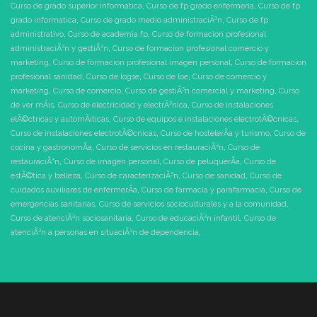
Curso de grado superior informatica
,
Curso de fp grado enfermeria
,
Curso de fp
grado informatica
,
Curso de grado medio administraciÃ³n
,
Curso de fp
administrativo
,
Curso de academia fp
,
Curso de formacion profesional
administraciÃ³n y gestiÃ³n
,
Curso de formacion profesional comercio y
marketing
,
Curso de formacion profesional imagen personal
,
Curso de formacion
profesional sanidad
,
Curso de logse
,
Curso de loe
,
Curso de comercio y
marketing
,
Curso de comercio
,
Curso de gestiÃ³n comercial y marketing
,
Curso
de ver mÃ¡s
,
Curso de electricidad y electrÃ³nica
,
Curso de instalaciones
elÃ©ctricas y automÃ¡ticas
,
Curso de equipos e instalaciones electrotÃ©cnicas
,
Curso de instalaciones electrotÃ©cnicas
,
Curso de hostelerÃ­a y turismo
,
Curso de
cocina y gastronomÃ­a
,
Curso de servicios en restauraciÃ³n
,
Curso de
restauraciÃ³n
,
Curso de imagen personal
,
Curso de peluquerÃ­a
,
Curso de
estÃ©tica y belleza
,
Curso de caracterizaciÃ³n
,
Curso de sanidad
,
Curso de
cuidados auxiliares de enfermerÃ­a
,
Curso de farmacia y parafarmacia
,
Curso de
emergencias sanitarias
,
Curso de servicios socioculturales y a la comunidad
,
Curso de atenciÃ³n sociosanitaria
,
Curso de educaciÃ³n infantil
,
Curso de
atenciÃ³n a personas en situaciÃ³n de dependencia
,