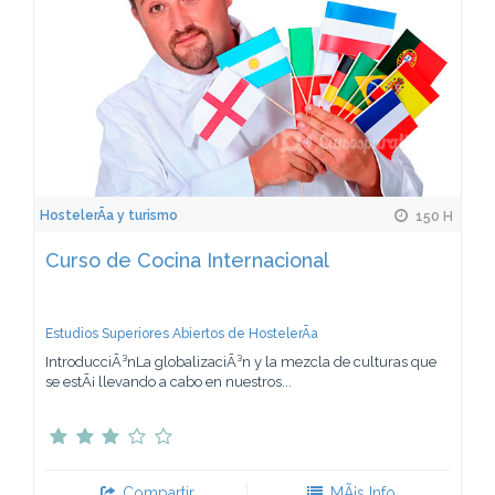
HostelerÃ­a y turismo
150 H
Curso de Cocina Internacional
Estudios Superiores Abiertos de HostelerÃ­a
IntroducciÃ³nLa globalizaciÃ³n y la mezcla de culturas que
se estÃ¡ llevando a cabo en nuestros...
Compartir
MÃ¡s Info