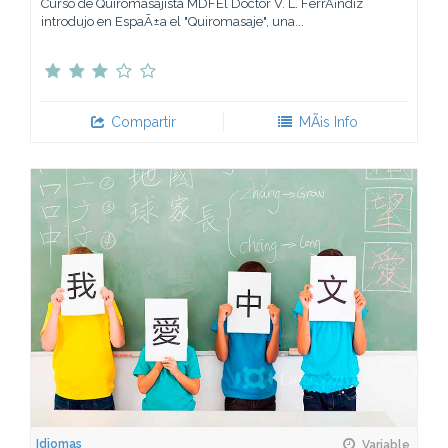
Curso de Quiromasajista MDFEl Doctor V. L. FerrÃ¡ndiz
introdujo en EspaÃ±a el "Quiromasaje", una...
Compartir
MÃ¡s Info
Idiomas
Variable