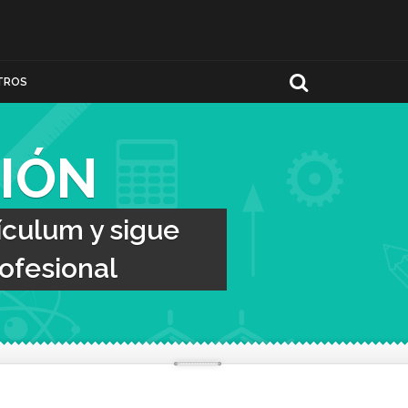
TROS
IÓN
ículum y sigue
ofesional