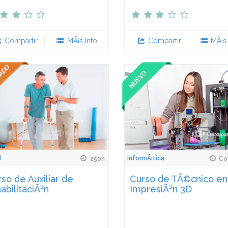
Compartir
MÃ¡s Info
Compartir
MÃ¡s 
d
InformÃ¡tica
250h
Con
so de Auxiliar de
Curso de TÃ©cnico en
abilitaciÃ³n
ImpresiÃ³n 3D