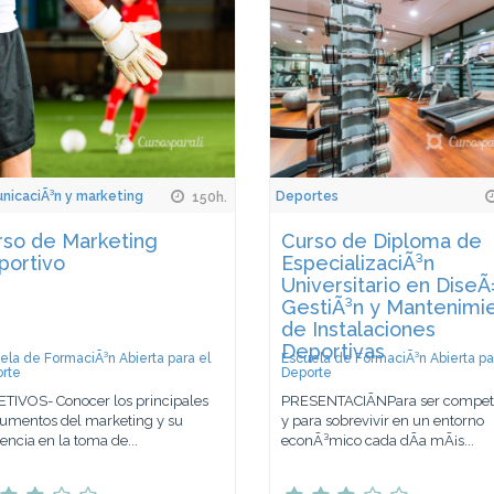
icaciÃ³n y marketing
Deportes
150h.
rso de Marketing
Curso de Diploma de
portivo
EspecializaciÃ³n
Universitario en DiseÃ
GestiÃ³n y Mantenimi
de Instalaciones
Deportivas
ela de FormaciÃ³n Abierta para el
Escuela de FormaciÃ³n Abierta pa
rte
Deporte
TIVOS- Conocer los principales
PRESENTACIÃNPara ser competi
rumentos del marketing y su
y para sobrevivir en un entorno
uencia en la toma de...
econÃ³mico cada dÃ­a mÃ¡s...