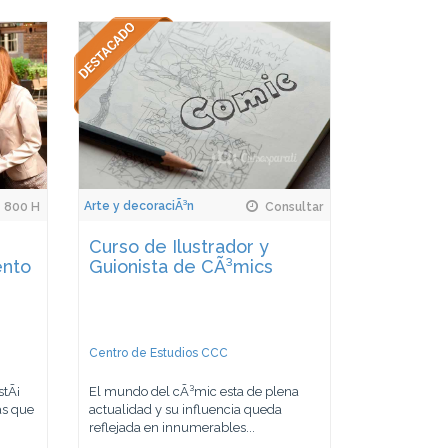
Arte y decoraciÃ³n
800 H
Consultar
Curso de Ilustrador y
ento
Guionista de CÃ³mics
Centro de Estudios CCC
stÃ¡
El mundo del cÃ³mic esta de plena
as que
actualidad y su influencia queda
reflejada en innumerables...