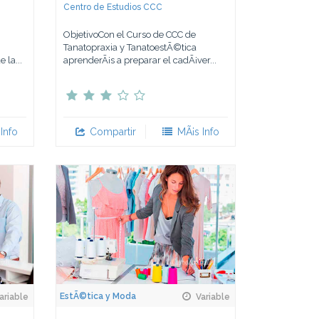
Centro de Estudios CCC
ObjetivoCon el Curso de CCC de
Tanatopraxia y TanatoestÃ©tica
 la...
aprenderÃ¡s a preparar el cadÃ¡ver...
Info
Compartir
MÃ¡s Info
EstÃ©tica y Moda
ariable
Variable