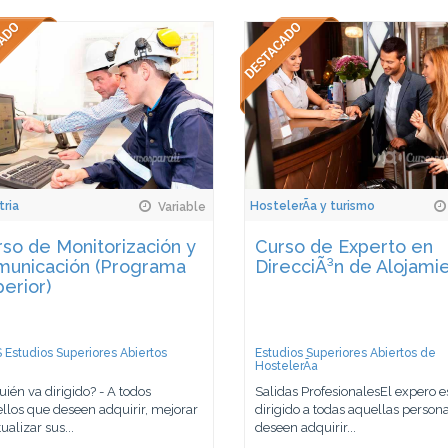
tria
HostelerÃ­a y turismo
Variable
so de Monitorización y
Curso de Experto en
municación (Programa
DirecciÃ³n de Alojami
erior)
 Estudios Superiores Abiertos
Estudios Superiores Abiertos de
HostelerÃ­a
uién va dirigido? - A todos
Salidas ProfesionalesEl expero e
llos que deseen adquirir, mejorar
dirigido a todas aquellas person
ualizar sus...
deseen adquirir...