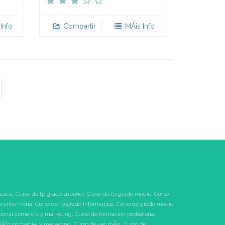
Info
Compartir
MÃ¡s Info
asica
,
Curso de fp grado superior
,
Curso de fp grado medio
,
Curso
o enfermeria
,
Curso de fp grado informatica
,
Curso de grado medio
sional comercio y marketing
,
Curso de formacion profesional
tiÃ³n comercial y marketing
,
Curso de ver mÃ¡s
,
Curso de