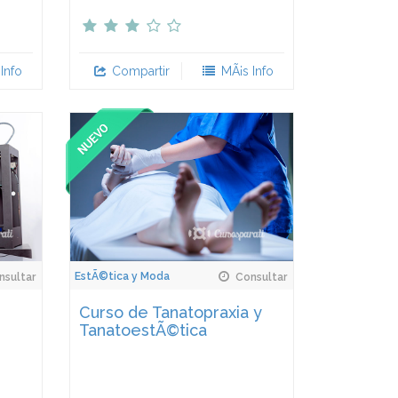
Info
Compartir
MÃ¡s Info
EstÃ©tica y Moda
sultar
Consultar
Curso de Tanatopraxia y
TanatoestÃ©tica