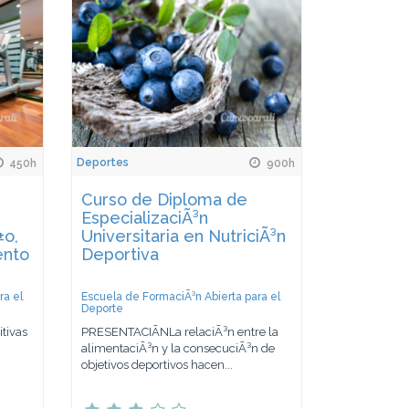
Deportes
450h
900h
Curso de Diploma de
EspecializaciÃ³n
±o,
Universitaria en NutriciÃ³n
ento
Deportiva
ra el
Escuela de FormaciÃ³n Abierta para el
Deporte
tivas
PRESENTACIÃNLa relaciÃ³n entre la
alimentaciÃ³n y la consecuciÃ³n de
objetivos deportivos hacen...