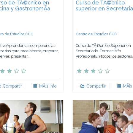
rso de TÃ©cnico en
Curso de TÃ©cnico
cina y GastronomÃ­a
superior en Secretari
ro de Estudios CCC
Centro de Estudios CCC
tivoAprender las competencias
Curso de TÃ©cnico Superior en
sarias para preelaborar, preparar,
Secretariado. FormaciÃ³n
ervar, presentar...
ProfesionalEn todos los sectores..
Compartir
MÃ¡s Info
Compartir
MÃ¡s 