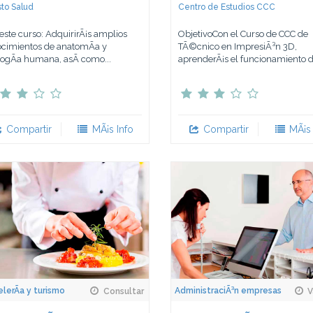
to Salud
Centro de Estudios CCC
este curso: AdquirirÃ¡s amplios
ObjetivoCon el Curso de CCC de
cimientos de anatomÃ­a y
TÃ©cnico en ImpresiÃ³n 3D,
ologÃ­a humana, asÃ­ como...
aprenderÃ¡s el funcionamiento de
Compartir
MÃ¡s Info
Compartir
MÃ¡s 
lerÃ­a y turismo
AdministraciÃ³n empresas
Consultar
V