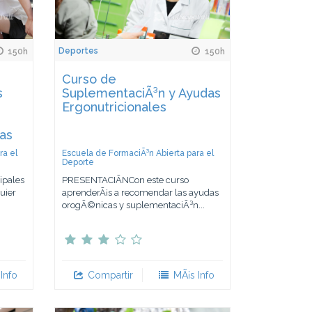
Deportes
150h
150h
Curso de
s
SuplementaciÃ³n y Ayudas
Ergonutricionales
vas
ra el
Escuela de FormaciÃ³n Abierta para el
Deporte
ipales
PRESENTACIÃNCon este curso
uier
aprenderÃ¡s a recomendar las ayudas
orogÃ©nicas y suplementaciÃ³n...
Info
Compartir
MÃ¡s Info