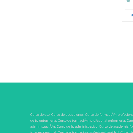
Curso de eso
,
Curso de oposiciones
,
Curso de formaciÃ³n profesiona
de fp enfermeria
,
Curso de formaciÃ³n profesional enfermeria
,
Cur
administraciÃ³n
,
Curso de fp administrativo
,
Curso de academia fp
imagen personal
,
Curso de formacion profesional sanidad
,
Curso d