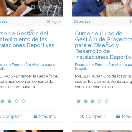
rtes
Deportes
150h
so de GestiÃ³n del
Curso de Curso de
ntenimiento de las
GestiÃ³n de Proyecto
talaciones Deportivas
para el DiseÃ±o y
Desarrollo de
Instalaciones Deporti
ela de FormaciÃ³n Abierta para el
Escuela de FormaciÃ³n Abierta pa
rte
Deporte
TIVOS - Entender la GestiÃ³n del
PRESENTACIÃNUno de los princ
enimiento con un conjunto de
ejes en los que se sustenta cualq
ones encaminadas a...
servicio deportivo son...
Compartir
MÃ¡s Info
Compartir
MÃ¡s 