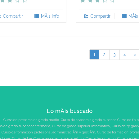
Compartir
MÃ¡s Info
Compartir
MÃ¡s 
1
2
3
4
>
Lo mÃ¡s buscado
l
,
Curso de preparacion grado medio
,
Curso de academia grado superior
,
Curso de fp b
so de grado superior enfermeria
,
Curso de grado superior informatica
,
Curso de fp grad
,
Curso de formacion profesional administraciÃ³n y gestiÃ³n
,
Curso de formacion profe
e logse
,
Curso de loe
,
Curso de comercio y marketing
,
Curso de comercio
,
Curso de ges