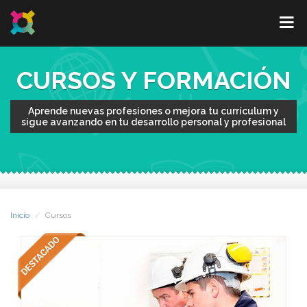
CURSOS Y FORMACIÓN
Aprende nuevas profesiones o mejora tu currículum y
sigue avanzando en tu desarrollo personal y profesional
Inicio
Cursos