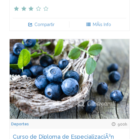
Compartir
MÃ¡s Info
Deportes
900h
Curso de Diploma de EspecializaciÃ³n