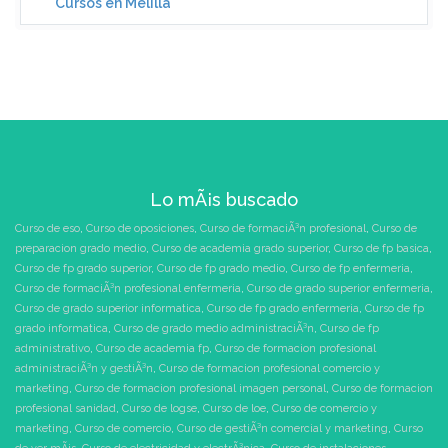
Cursos en Melilla
Lo mÃ¡s buscado
Curso de eso
,
Curso de oposiciones
,
Curso de formaciÃ³n profesional
,
Curso de
preparacion grado medio
,
Curso de academia grado superior
,
Curso de fp basica
,
Curso de fp grado superior
,
Curso de fp grado medio
,
Curso de fp enfermeria
,
Curso de formaciÃ³n profesional enfermeria
,
Curso de grado superior enfermeria
,
Curso de grado superior informatica
,
Curso de fp grado enfermeria
,
Curso de fp
grado informatica
,
Curso de grado medio administraciÃ³n
,
Curso de fp
administrativo
,
Curso de academia fp
,
Curso de formacion profesional
administraciÃ³n y gestiÃ³n
,
Curso de formacion profesional comercio y
marketing
,
Curso de formacion profesional imagen personal
,
Curso de formacion
profesional sanidad
,
Curso de logse
,
Curso de loe
,
Curso de comercio y
marketing
,
Curso de comercio
,
Curso de gestiÃ³n comercial y marketing
,
Curso