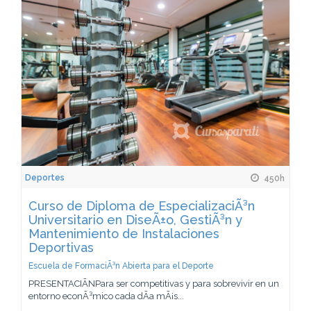
Deportes
450h
Curso de Diploma de EspecializaciÃ³n
Universitario en DiseÃ±o, GestiÃ³n y
Mantenimiento de Instalaciones
Deportivas
Escuela de FormaciÃ³n Abierta para el Deporte
PRESENTACIÃNPara ser competitivas y para sobrevivir en un
entorno econÃ³mico cada dÃ­a mÃ¡s...