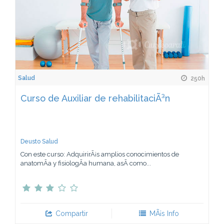
Salud
250h
Curso de Auxiliar de rehabilitaciÃ³n
Deusto Salud
Con este curso: AdquirirÃ¡s amplios conocimientos de
anatomÃ­a y fisiologÃ­a humana, asÃ­ como...
Compartir
MÃ¡s Info