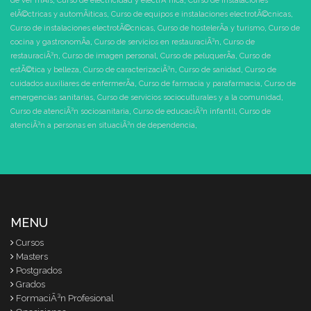
de ver mÃ¡s
,
Curso de electricidad y electrÃ³nica
,
Curso de instalaciones
elÃ©ctricas y automÃ¡ticas
,
Curso de equipos e instalaciones electrotÃ©cnicas
,
Curso de instalaciones electrotÃ©cnicas
,
Curso de hostelerÃ­a y turismo
,
Curso de
cocina y gastronomÃ­a
,
Curso de servicios en restauraciÃ³n
,
Curso de
restauraciÃ³n
,
Curso de imagen personal
,
Curso de peluquerÃ­a
,
Curso de
estÃ©tica y belleza
,
Curso de caracterizaciÃ³n
,
Curso de sanidad
,
Curso de
cuidados auxiliares de enfermerÃ­a
,
Curso de farmacia y parafarmacia
,
Curso de
emergencias sanitarias
,
Curso de servicios socioculturales y a la comunidad
,
Curso de atenciÃ³n sociosanitaria
,
Curso de educaciÃ³n infantil
,
Curso de
atenciÃ³n a personas en situaciÃ³n de dependencia
,
MENU
Cursos
Masters
Postgrados
Grados
FormaciÃ³n Profesional