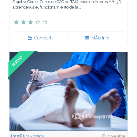
ObjetivoCon el Curso de CCC de TÃ©cnico en ImpresiÃ³n 3D,
aprenderÃ¡s el funcionamiento de la...
Compartir
MÃ¡s Info
EstÃ©tica y Moda
Consultar