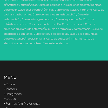
de ver mÃ¡s
,
Curso de electricidad y electrÃ³nica
,
Curso de instalaciones
elÃ©ctricas y automÃ¡ticas
,
Curso de equipos e instalaciones electrotÃ©cnicas
,
Curso de instalaciones electrotÃ©cnicas
,
Curso de hostelerÃ­a y turismo
,
Curso de
cocina y gastronomÃ­a
,
Curso de servicios en restauraciÃ³n
,
Curso de
restauraciÃ³n
,
Curso de imagen personal
,
Curso de peluquerÃ­a
,
Curso de
estÃ©tica y belleza
,
Curso de caracterizaciÃ³n
,
Curso de sanidad
,
Curso de
cuidados auxiliares de enfermerÃ­a
,
Curso de farmacia y parafarmacia
,
Curso de
emergencias sanitarias
,
Curso de servicios socioculturales y a la comunidad
,
Curso de atenciÃ³n sociosanitaria
,
Curso de educaciÃ³n infantil
,
Curso de
atenciÃ³n a personas en situaciÃ³n de dependencia
,
MENU
Cursos
Masters
Postgrados
Grados
FormaciÃ³n Profesional