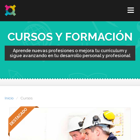
CURSOS Y FORMACIÓN
Aprende nuevas profesiones o mejora tu currículum y
sigue avanzando en tu desarrollo personal y profesional
Inicio
Cursos