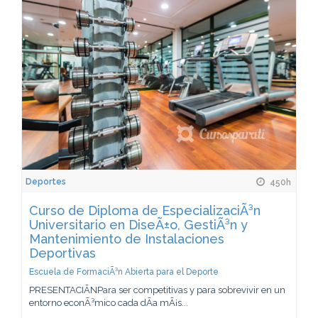
Deportes
450h
Curso de Diploma de EspecializaciÃ³n
Universitario en DiseÃ±o, GestiÃ³n y
Mantenimiento de Instalaciones
Deportivas
Escuela de FormaciÃ³n Abierta para el Deporte
PRESENTACIÃNPara ser competitivas y para sobrevivir en un
entorno econÃ³mico cada dÃ­a mÃ¡s...