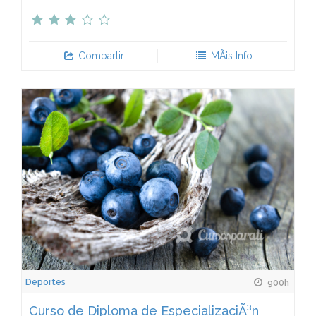
Compartir
MÃ¡s Info
Deportes
900h
Curso de Diploma de EspecializaciÃ³n