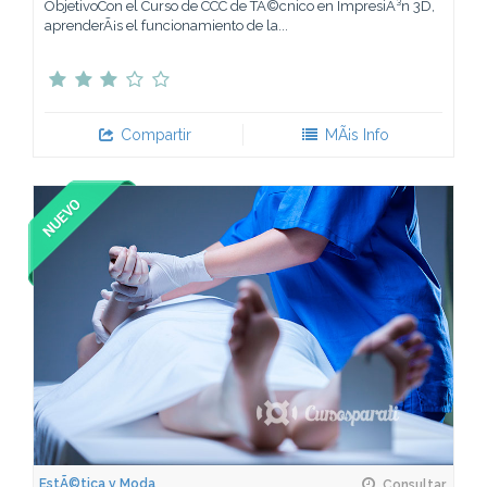
ObjetivoCon el Curso de CCC de TÃ©cnico en ImpresiÃ³n 3D,
aprenderÃ¡s el funcionamiento de la...
Compartir
MÃ¡s Info
EstÃ©tica y Moda
Consultar