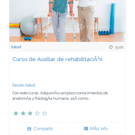
Salud
250h
Curso de Auxiliar de rehabilitaciÃ³n
Deusto Salud
Con este curso: AdquirirÃ¡s amplios conocimientos de
anatomÃ­a y fisiologÃ­a humana, asÃ­ como...
Compartir
MÃ¡s Info