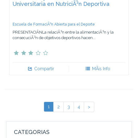
Universitaria en NutriciÃ³n Deportiva
Escuela de FormaciÃ³n Abierta para el Deporte
PRESENTACIÃNLa relaciÃ³n entre la alimentaciÃ³n y la
consecuciÃ³n de objetivos deportivos hacen...
Compartir
MÃ¡s Info
1
2
3
4
>
CATEGORIAS