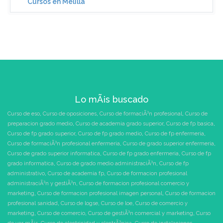
Cursos en Melilla
Lo mÃ¡s buscado
Curso de eso
,
Curso de oposiciones
,
Curso de formaciÃ³n profesional
,
Curso de
preparacion grado medio
,
Curso de academia grado superior
,
Curso de fp basica
,
Curso de fp grado superior
,
Curso de fp grado medio
,
Curso de fp enfermeria
,
Curso de formaciÃ³n profesional enfermeria
,
Curso de grado superior enfermeria
,
Curso de grado superior informatica
,
Curso de fp grado enfermeria
,
Curso de fp
grado informatica
,
Curso de grado medio administraciÃ³n
,
Curso de fp
administrativo
,
Curso de academia fp
,
Curso de formacion profesional
administraciÃ³n y gestiÃ³n
,
Curso de formacion profesional comercio y
marketing
,
Curso de formacion profesional imagen personal
,
Curso de formacion
profesional sanidad
,
Curso de logse
,
Curso de loe
,
Curso de comercio y
marketing
,
Curso de comercio
,
Curso de gestiÃ³n comercial y marketing
,
Curso