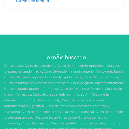
Cursos en Melilla
Lo mÃ¡s buscado
Curso de eso
,
Curso de oposiciones
,
Curso de formaciÃ³n profesional
,
Curso de
preparacion grado medio
,
Curso de academia grado superior
,
Curso de fp basica
,
Curso de fp grado superior
,
Curso de fp grado medio
,
Curso de fp enfermeria
,
Curso de formaciÃ³n profesional enfermeria
,
Curso de grado superior enfermeria
,
Curso de grado superior informatica
,
Curso de fp grado enfermeria
,
Curso de fp
grado informatica
,
Curso de grado medio administraciÃ³n
,
Curso de fp
administrativo
,
Curso de academia fp
,
Curso de formacion profesional
administraciÃ³n y gestiÃ³n
,
Curso de formacion profesional comercio y
marketing
,
Curso de formacion profesional imagen personal
,
Curso de formacion
profesional sanidad
,
Curso de logse
,
Curso de loe
,
Curso de comercio y
marketing
,
Curso de comercio
,
Curso de gestiÃ³n comercial y marketing
,
Curso