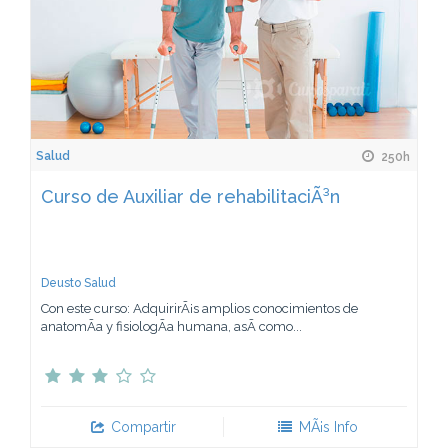
Salud
250h
Curso de Auxiliar de rehabilitaciÃ³n
Deusto Salud
Con este curso: AdquirirÃ¡s amplios conocimientos de
anatomÃ­a y fisiologÃ­a humana, asÃ­ como...
Compartir
MÃ¡s Info