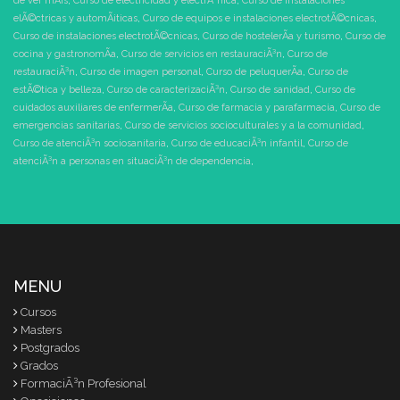
de ver mÃ¡s
,
Curso de electricidad y electrÃ³nica
,
Curso de instalaciones
elÃ©ctricas y automÃ¡ticas
,
Curso de equipos e instalaciones electrotÃ©cnicas
,
Curso de instalaciones electrotÃ©cnicas
,
Curso de hostelerÃ­a y turismo
,
Curso de
cocina y gastronomÃ­a
,
Curso de servicios en restauraciÃ³n
,
Curso de
restauraciÃ³n
,
Curso de imagen personal
,
Curso de peluquerÃ­a
,
Curso de
estÃ©tica y belleza
,
Curso de caracterizaciÃ³n
,
Curso de sanidad
,
Curso de
cuidados auxiliares de enfermerÃ­a
,
Curso de farmacia y parafarmacia
,
Curso de
emergencias sanitarias
,
Curso de servicios socioculturales y a la comunidad
,
Curso de atenciÃ³n sociosanitaria
,
Curso de educaciÃ³n infantil
,
Curso de
atenciÃ³n a personas en situaciÃ³n de dependencia
,
MENU
Cursos
Masters
Postgrados
Grados
FormaciÃ³n Profesional