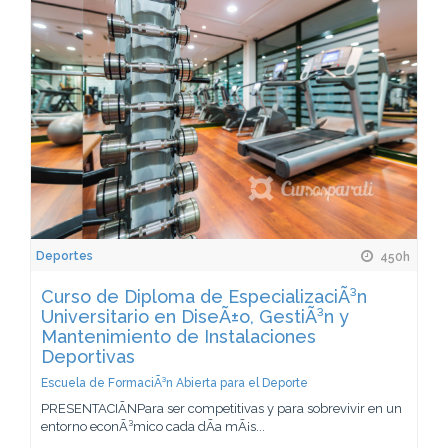
Deportes
450h
Curso de Diploma de EspecializaciÃ³n
Universitario en DiseÃ±o, GestiÃ³n y
Mantenimiento de Instalaciones
Deportivas
Escuela de FormaciÃ³n Abierta para el Deporte
PRESENTACIÃNPara ser competitivas y para sobrevivir en un
entorno econÃ³mico cada dÃ­a mÃ¡s...