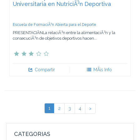
Universitaria en NutriciÃ³n Deportiva
Escuela de FormaciÃ³n Abierta para el Deporte
PRESENTACIÃNLa relaciÃ³n entre la alimentaciÃ³n y la
consecuciÃ³n de objetivos deportivos hacen...
Compartir
MÃ¡s Info
1
2
3
4
>
CATEGORIAS