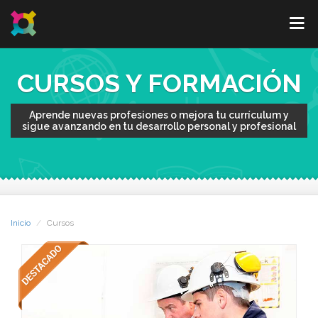
CURSOS Y FORMACIÓN
Aprende nuevas profesiones o mejora tu currículum y
sigue avanzando en tu desarrollo personal y profesional
Inicio
Cursos