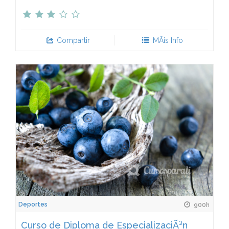
Compartir
MÃ¡s Info
Deportes
900h
Curso de Diploma de EspecializaciÃ³n