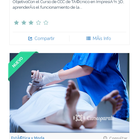
ObjetivoCon el Curso de CCC de TÃ©cnico en ImpresiÃ³n 3D,
aprenderÃ¡s el funcionamiento de la...
Compartir
MÃ¡s Info
EstÃ©tica y Moda
Consultar