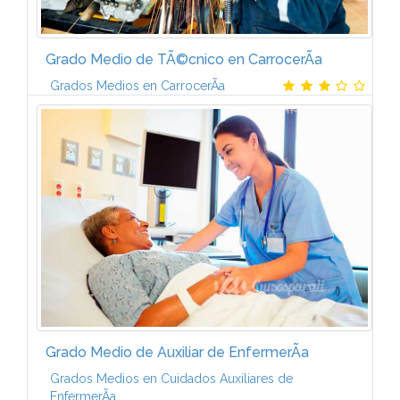
Grado Medio de TÃ©cnico en CarrocerÃ­a
Grados Medios en CarrocerÃ­a
Contenido temÃ¡tico. Â¿QuÃ© aprenderÃ¡s?-Este
Plan de FormaciÃ³n de TÃ©cnico en CarrocerÃ­a del
AutomÃ³vil incluye los temarios que aparecen a
continuaciÃ³n: 1. Elementos amovibles 2...
Grado Medio de Auxiliar de EnfermerÃ­a
Grados Medios en Cuidados Auxiliares de
EnfermerÃ­a