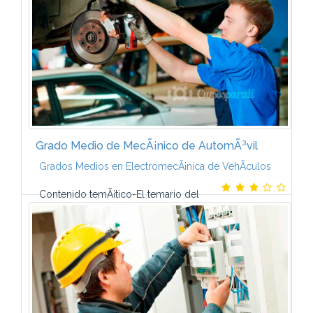
Grado Medio de MecÃ¡nico de AutomÃ³vil
Grados Medios en ElectromecÃ¡nica de VehÃ­culos
Contenido temÃ¡tico-El temario del
Curso de MecÃ¡nica de AutomÃ³vil a distancia lo
componen 8 mÃ³dulos formativos que contienen un
gran nÃºmero de ilustraciones, fotografÃ­as y...