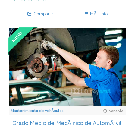
Compartir
MÃ¡s Info
Mantenimiento de vehÃ­culos
Variable
Grado Medio de MecÃ¡nico de AutomÃ³vil