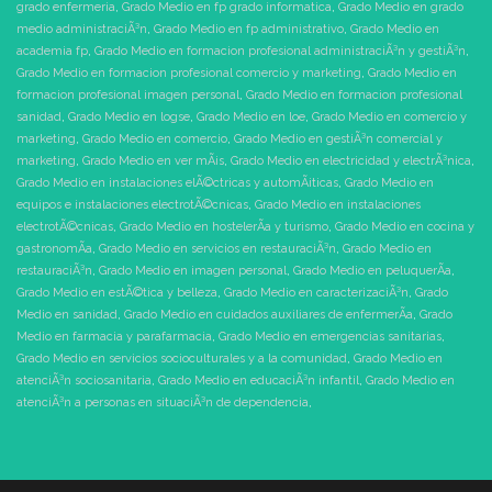
grado enfermeria
,
Grado Medio en fp grado informatica
,
Grado Medio en grado
medio administraciÃ³n
,
Grado Medio en fp administrativo
,
Grado Medio en
academia fp
,
Grado Medio en formacion profesional administraciÃ³n y gestiÃ³n
,
Grado Medio en formacion profesional comercio y marketing
,
Grado Medio en
formacion profesional imagen personal
,
Grado Medio en formacion profesional
sanidad
,
Grado Medio en logse
,
Grado Medio en loe
,
Grado Medio en comercio y
marketing
,
Grado Medio en comercio
,
Grado Medio en gestiÃ³n comercial y
marketing
,
Grado Medio en ver mÃ¡s
,
Grado Medio en electricidad y electrÃ³nica
,
Grado Medio en instalaciones elÃ©ctricas y automÃ¡ticas
,
Grado Medio en
equipos e instalaciones electrotÃ©cnicas
,
Grado Medio en instalaciones
electrotÃ©cnicas
,
Grado Medio en hostelerÃ­a y turismo
,
Grado Medio en cocina y
gastronomÃ­a
,
Grado Medio en servicios en restauraciÃ³n
,
Grado Medio en
restauraciÃ³n
,
Grado Medio en imagen personal
,
Grado Medio en peluquerÃ­a
,
Grado Medio en estÃ©tica y belleza
,
Grado Medio en caracterizaciÃ³n
,
Grado
Medio en sanidad
,
Grado Medio en cuidados auxiliares de enfermerÃ­a
,
Grado
Medio en farmacia y parafarmacia
,
Grado Medio en emergencias sanitarias
,
Grado Medio en servicios socioculturales y a la comunidad
,
Grado Medio en
atenciÃ³n sociosanitaria
,
Grado Medio en educaciÃ³n infantil
,
Grado Medio en
atenciÃ³n a personas en situaciÃ³n de dependencia
,