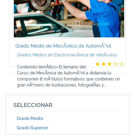
Grado Medio de MecÃ¡nico de AutomÃ³vil
Grados Medios en ElectromecÃ¡nica de VehÃ­culos
Contenido temÃ¡tico-El temario del
Curso de MecÃ¡nica de AutomÃ³vil a distancia lo
componen 8 mÃ³dulos formativos que contienen un
gran nÃºmero de ilustraciones, fotografÃ­as y...
SELECCIONAR
Grado Medio
Grado Superior