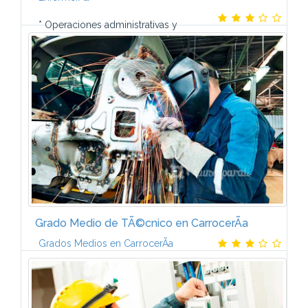
* Operaciones administrativas y
documentaciÃ³n sanitaria* El ser humano ante la
enfermedad. * Bienestar de los pacientes:
necesidades de higiene, reposo y movimiento. * ...
Grado Medio de TÃ©cnico en CarrocerÃ­a
Grados Medios en CarrocerÃ­a
Contenido temÃ¡tico. Â¿QuÃ© aprenderÃ¡s?-Este
Plan de FormaciÃ³n de TÃ©cnico en CarrocerÃ­a del
AutomÃ³vil incluye los temarios que aparecen a