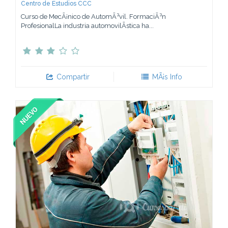
Centro de Estudios CCC
Curso de MecÃ¡nico de AutomÃ³vil. FormaciÃ³n
ProfesionalLa industria automovilÃ­stica ha...
Compartir
MÃ¡s Info