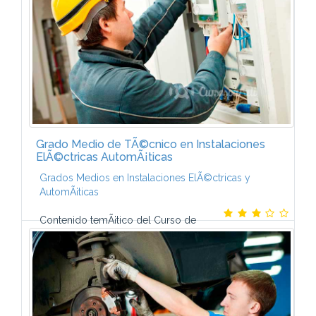
continuaciÃ³n: 1. Elementos amovibles 2...
Grado Medio de TÃ©cnico en Instalaciones
ElÃ©ctricas AutomÃ¡ticas
Grados Medios en Instalaciones ElÃ©ctricas y
AutomÃ¡ticas
Contenido temÃ¡tico del Curso de
TÃ©cnico en Instalaciones ElÃ©ctricas y
AutomÃ¡ticas-El programa de este Curso a distancia
de CCC integra los contenidos fundamentales que
deberÃ¡s...