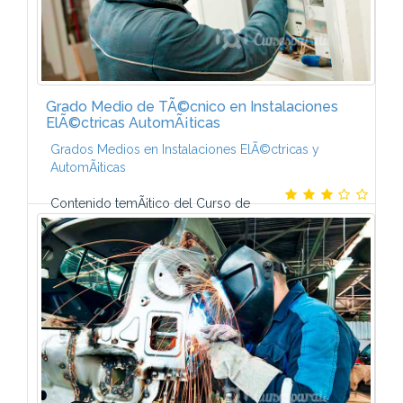
Grado Medio de TÃ©cnico en Instalaciones
ElÃ©ctricas AutomÃ¡ticas
Grados Medios en Instalaciones ElÃ©ctricas y
AutomÃ¡ticas
Contenido temÃ¡tico del Curso de
TÃ©cnico en Instalaciones ElÃ©ctricas y
AutomÃ¡ticas-El programa de este Curso a distancia
de CCC integra los contenidos fundamentales que
deberÃ¡s...