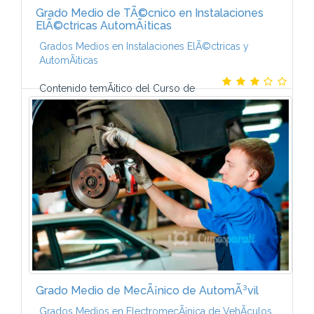
Grado Medio de TÃ©cnico en Instalaciones
ElÃ©ctricas AutomÃ¡ticas
Grados Medios en Instalaciones ElÃ©ctricas y
AutomÃ¡ticas
Contenido temÃ¡tico del Curso de
TÃ©cnico en Instalaciones ElÃ©ctricas y
AutomÃ¡ticas-El programa de este Curso a distancia
de CCC integra los contenidos fundamentales que
deberÃ¡s...
Grado Medio de MecÃ¡nico de AutomÃ³vil
Grados Medios en ElectromecÃ¡nica de VehÃ­culos