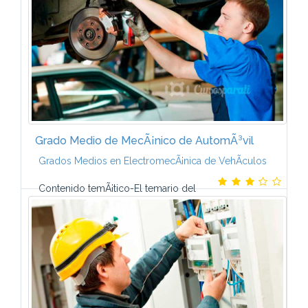
continuaciÃ³n: 1. Elementos amovibles 2...
Grado Medio de MecÃ¡nico de AutomÃ³vil
Grados Medios en ElectromecÃ¡nica de VehÃ­culos
Contenido temÃ¡tico-El temario del
Curso de MecÃ¡nica de AutomÃ³vil a distancia lo
componen 8 mÃ³dulos formativos que contienen un
gran nÃºmero de ilustraciones, fotografÃ­as y...