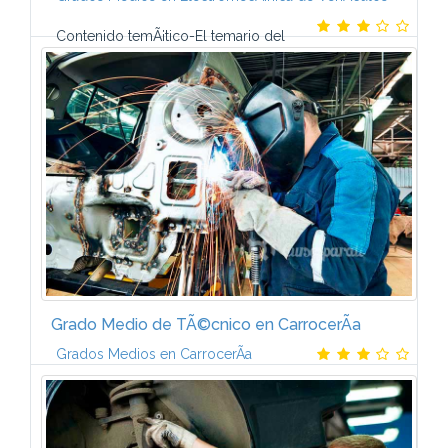
Contenido temÃ¡tico-El temario del
Curso de MecÃ¡nica de AutomÃ³vil a distancia lo
componen 8 mÃ³dulos formativos que contienen un
gran nÃºmero de ilustraciones, fotografÃ­as y...
Grado Medio de TÃ©cnico en CarrocerÃ­a
Grados Medios en CarrocerÃ­a
Contenido temÃ¡tico. Â¿QuÃ© aprenderÃ¡s?-Este
Plan de FormaciÃ³n de TÃ©cnico en CarrocerÃ­a del
AutomÃ³vil incluye los temarios que aparecen a