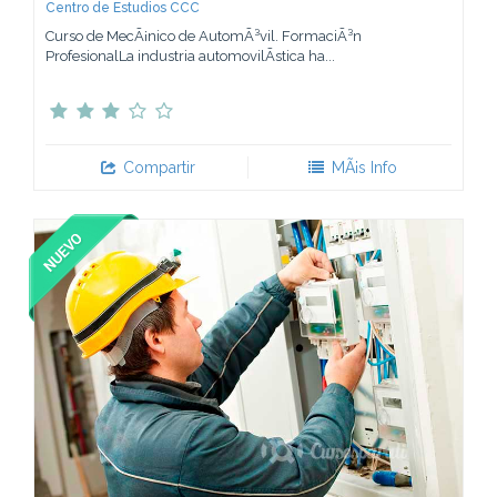
Centro de Estudios CCC
Curso de MecÃ¡nico de AutomÃ³vil. FormaciÃ³n
ProfesionalLa industria automovilÃ­stica ha...
Compartir
MÃ¡s Info