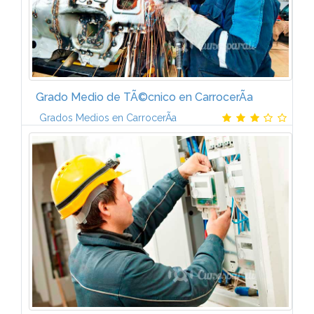
Grado Medio de TÃ©cnico en CarrocerÃ­a
Grados Medios en CarrocerÃ­a
Contenido temÃ¡tico. Â¿QuÃ© aprenderÃ¡s?-Este
Plan de FormaciÃ³n de TÃ©cnico en CarrocerÃ­a del
AutomÃ³vil incluye los temarios que aparecen a
continuaciÃ³n: 1. Elementos amovibles 2...