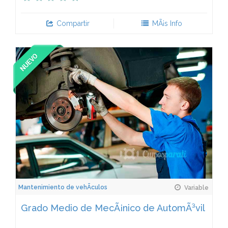
Compartir
MÃ¡s Info
Mantenimiento de vehÃ­culos
Variable
Grado Medio de MecÃ¡nico de AutomÃ³vil