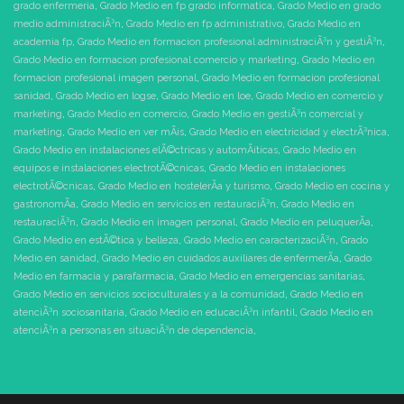
grado enfermeria
,
Grado Medio en fp grado informatica
,
Grado Medio en grado
medio administraciÃ³n
,
Grado Medio en fp administrativo
,
Grado Medio en
academia fp
,
Grado Medio en formacion profesional administraciÃ³n y gestiÃ³n
,
Grado Medio en formacion profesional comercio y marketing
,
Grado Medio en
formacion profesional imagen personal
,
Grado Medio en formacion profesional
sanidad
,
Grado Medio en logse
,
Grado Medio en loe
,
Grado Medio en comercio y
marketing
,
Grado Medio en comercio
,
Grado Medio en gestiÃ³n comercial y
marketing
,
Grado Medio en ver mÃ¡s
,
Grado Medio en electricidad y electrÃ³nica
,
Grado Medio en instalaciones elÃ©ctricas y automÃ¡ticas
,
Grado Medio en
equipos e instalaciones electrotÃ©cnicas
,
Grado Medio en instalaciones
electrotÃ©cnicas
,
Grado Medio en hostelerÃ­a y turismo
,
Grado Medio en cocina y
gastronomÃ­a
,
Grado Medio en servicios en restauraciÃ³n
,
Grado Medio en
restauraciÃ³n
,
Grado Medio en imagen personal
,
Grado Medio en peluquerÃ­a
,
Grado Medio en estÃ©tica y belleza
,
Grado Medio en caracterizaciÃ³n
,
Grado
Medio en sanidad
,
Grado Medio en cuidados auxiliares de enfermerÃ­a
,
Grado
Medio en farmacia y parafarmacia
,
Grado Medio en emergencias sanitarias
,
Grado Medio en servicios socioculturales y a la comunidad
,
Grado Medio en
atenciÃ³n sociosanitaria
,
Grado Medio en educaciÃ³n infantil
,
Grado Medio en
atenciÃ³n a personas en situaciÃ³n de dependencia
,