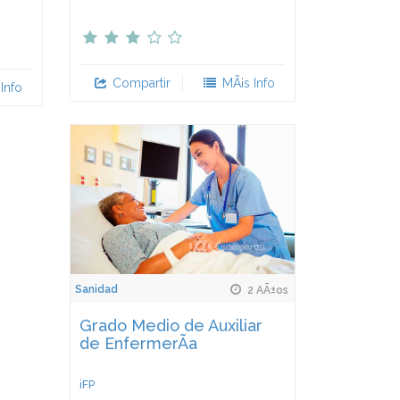
Compartir
MÃ¡s Info
Info
Sanidad
2 AÃ±os
Grado Medio de Auxiliar
de EnfermerÃ­a
iFP