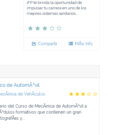
iFP te brinda la oportunidad de
impulsar tu carrera en uno de los
mejores sistemas sanitarios...
Compartir
MÃ¡s Info
co de AutomÃ³vil
ecÃ¡nica de VehÃ­culos
ario del Curso de MecÃ¡nica de AutomÃ³vil a
³dulos formativos que contienen un gran
ografÃ­as y...