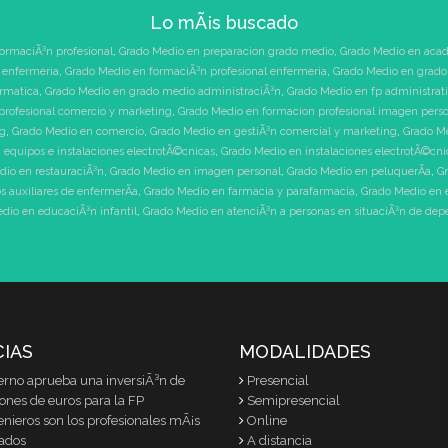
Lo mÃ¡s buscado
ormaciÃ³n profesional
,
Grado Medio en preparacion grado medio
,
Grado Medio en acad
 enfermeria
,
Grado Medio en formaciÃ³n profesional enfermeria
,
Grado Medio en grado 
ormatica
,
Grado Medio en grado medio administraciÃ³n
,
Grado Medio en fp administrat
profesional comercio y marketing
,
Grado Medio en formacion profesional imagen pers
ng
,
Grado Medio en comercio
,
Grado Medio en gestiÃ³n comercial y marketing
,
Grado Me
 equipos e instalaciones electrotÃ©cnicas
,
Grado Medio en instalaciones electrotÃ©cni
dio en restauraciÃ³n
,
Grado Medio en imagen personal
,
Grado Medio en peluquerÃ­a
,
Gr
 auxiliares de enfermerÃ­a
,
Grado Medio en farmacia y parafarmacia
,
Grado Medio en 
dio en educaciÃ³n infantil
,
Grado Medio en atenciÃ³n a personas en situaciÃ³n de de
CIAS
MODALIDADES
erno aprueba una inversiÃ³n de
Presencial
lones de euros para la FP
Semipresencial
enieros son los profesionales mÃ¡s
Online
ados
A distancia