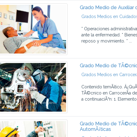
Grado Medio de Auxiliar 
Grados Medios en Cuidados 
* Operaciones administrativ
ante la enfermedad. * Biene
reposo y movimiento. * ...
Grado Medio de TÃ©cnic
Grados Medios en CarrocerÃ
Contenido temÃ¡tico. Â¿QuÃ
TÃ©cnico en CarrocerÃ­a de
a continuaciÃ³n: 1. Elemento
Grado Medio de TÃ©cnico
AutomÃ¡ticas