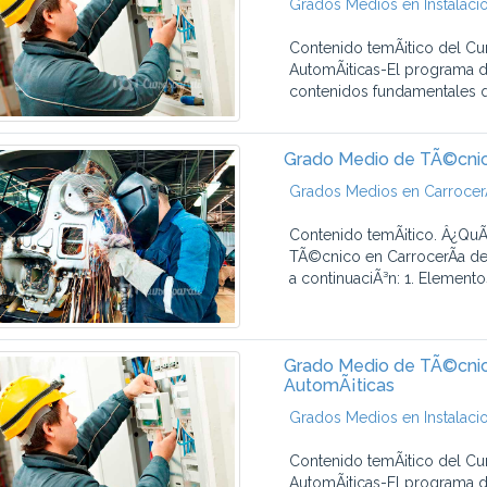
Grados Medios en Instalaci
Contenido temÃ¡tico del Cu
AutomÃ¡ticas-El programa de
contenidos fundamentales q
Grado Medio de TÃ©cnic
Grados Medios en CarrocerÃ
Contenido temÃ¡tico. Â¿QuÃ
TÃ©cnico en CarrocerÃ­a de
a continuaciÃ³n: 1. Elemento
Grado Medio de TÃ©cnico
AutomÃ¡ticas
Grados Medios en Instalaci
Contenido temÃ¡tico del Cu
AutomÃ¡ticas-El programa de