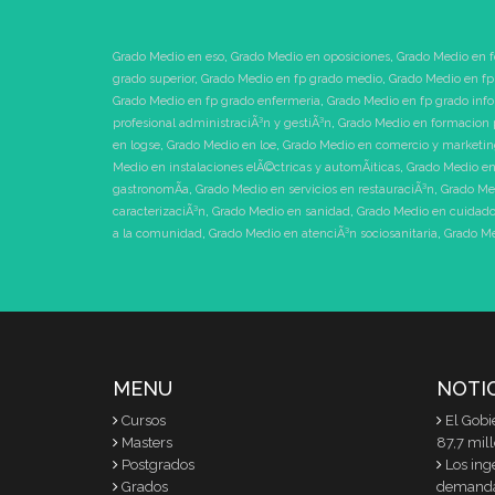
Grado Medio en eso
,
Grado Medio en oposiciones
,
Grado Medio en f
grado superior
,
Grado Medio en fp grado medio
,
Grado Medio en fp
Grado Medio en fp grado enfermeria
,
Grado Medio en fp grado inf
profesional administraciÃ³n y gestiÃ³n
,
Grado Medio en formacion 
en logse
,
Grado Medio en loe
,
Grado Medio en comercio y marketi
Medio en instalaciones elÃ©ctricas y automÃ¡ticas
,
Grado Medio en
gastronomÃ­a
,
Grado Medio en servicios en restauraciÃ³n
,
Grado Me
caracterizaciÃ³n
,
Grado Medio en sanidad
,
Grado Medio en cuidados
a la comunidad
,
Grado Medio en atenciÃ³n sociosanitaria
,
Grado Me
MENU
NOTI
Cursos
El Gobi
Masters
87,7 mil
Postgrados
Los ing
Grados
demand