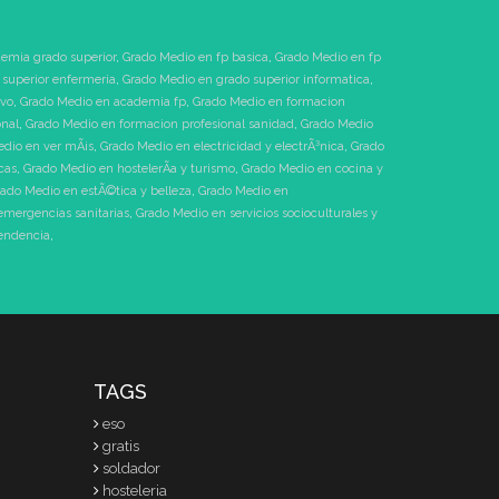
emia grado superior
,
Grado Medio en fp basica
,
Grado Medio en fp
superior enfermeria
,
Grado Medio en grado superior informatica
,
ivo
,
Grado Medio en academia fp
,
Grado Medio en formacion
onal
,
Grado Medio en formacion profesional sanidad
,
Grado Medio
dio en ver mÃ¡s
,
Grado Medio en electricidad y electrÃ³nica
,
Grado
cas
,
Grado Medio en hostelerÃ­a y turismo
,
Grado Medio en cocina y
ado Medio en estÃ©tica y belleza
,
Grado Medio en
emergencias sanitarias
,
Grado Medio en servicios socioculturales y
pendencia
,
TAGS
eso
gratis
soldador
hosteleria