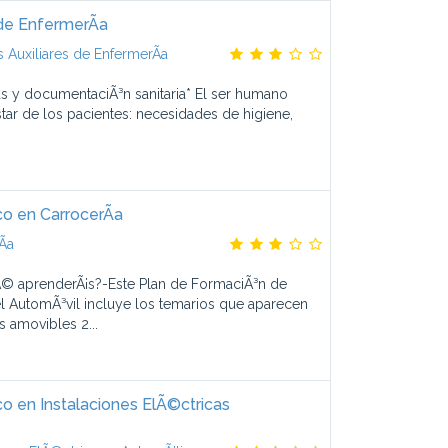
de EnfermerÃ­a
Auxiliares de EnfermerÃ­a
as y documentaciÃ³n sanitaria* El ser humano
star de los pacientes: necesidades de higiene,
o en CarrocerÃ­a
­a
© aprenderÃ¡s?-Este Plan de FormaciÃ³n de
l AutomÃ³vil incluye los temarios que aparecen
s amovibles 2...
 en Instalaciones ElÃ©ctricas