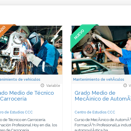
enimiento de vehículos
Mantenimiento de vehÃ­culos
Variable
V
ado Medio de Técnico
Grado Medio de
Carrocería
MecÃ¡nico de AutomÃ³
ro de Estudios CCC
Centro de Estudios CCC
o de Técnico en Carrocería.
Curso de MecÃ¡nico de AutomÃ³v
ación Profesional.Hoy en día, los
FormaciÃ³n ProfesionalLa indust
res de Carrocería...
automovilÃ­stica ha...