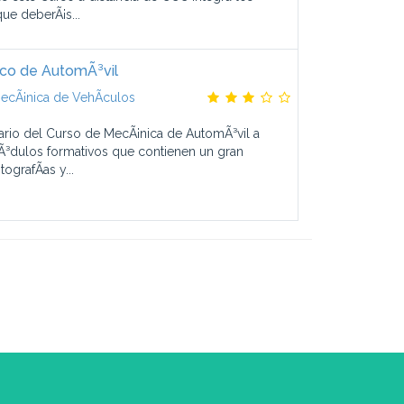
ue deberÃ¡s...
co de AutomÃ³vil
ecÃ¡nica de VehÃ­culos
ario del Curso de MecÃ¡nica de AutomÃ³vil a
³dulos formativos que contienen un gran
ografÃ­as y...