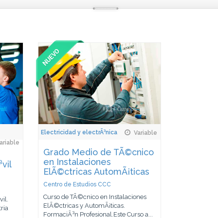
Electricidad y electrÃ³nica
Variable
ariable
Grado Medio de TÃ©cnico
en Instalaciones
vil
ElÃ©ctricas AutomÃ¡ticas
Centro de Estudios CCC
Curso de TÃ©cnico en Instalaciones
il.
ElÃ©ctricas y AutomÃ¡ticas.
ria
FormaciÃ³n Profesional.Este Curso a...