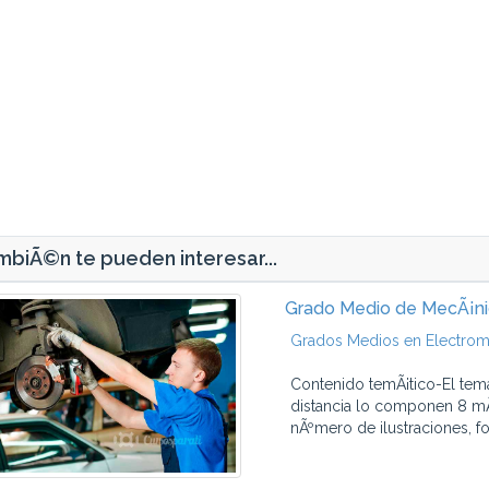
biÃ©n te pueden interesar...
Grado Medio de MecÃ¡ni
Grados Medios en Electrom
Contenido temÃ¡tico-El tem
distancia lo componen 8 mÃ
nÃºmero de ilustraciones, fot