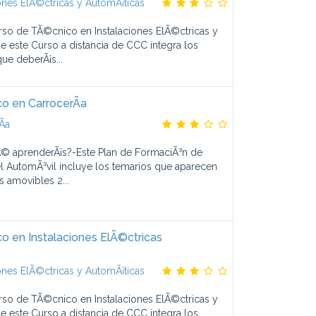
ones ElÃ©ctricas y AutomÃ¡ticas
rso de TÃ©cnico en Instalaciones ElÃ©ctricas y
 este Curso a distancia de CCC integra los
ue deberÃ¡s...
o en CarrocerÃ­a
­a
© aprenderÃ¡s?-Este Plan de FormaciÃ³n de
l AutomÃ³vil incluye los temarios que aparecen
s amovibles 2...
 en Instalaciones ElÃ©ctricas
ones ElÃ©ctricas y AutomÃ¡ticas
rso de TÃ©cnico en Instalaciones ElÃ©ctricas y
 este Curso a distancia de CCC integra los