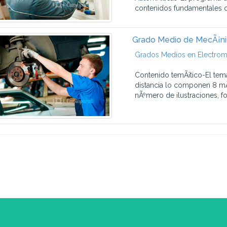
contenidos fundamentales q
Grado Medio de MecÃ¡ni
Grados Medios en Electrom
Contenido temÃ¡tico-El tem
distancia lo componen 8 mÃ
nÃºmero de ilustraciones, fot