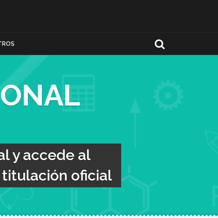
TROS
IONAL
l y accede al
itulación oficial