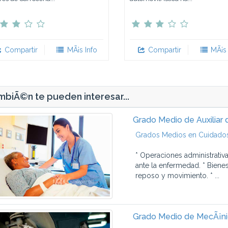
Compartir
MÃ¡s Info
Compartir
MÃ¡s 
biÃ©n te pueden interesar...
Grado Medio de Auxiliar 
Grados Medios en Cuidados 
* Operaciones administrativ
ante la enfermedad. * Biene
reposo y movimiento. * ...
Grado Medio de MecÃ¡ni