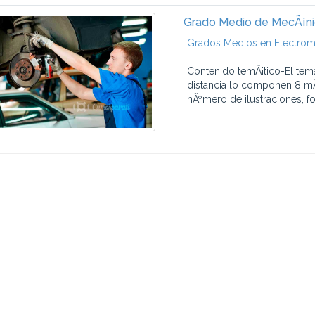
Grado Medio de MecÃ¡ni
Grados Medios en Electrom
Contenido temÃ¡tico-El tem
distancia lo componen 8 mÃ
nÃºmero de ilustraciones, fot