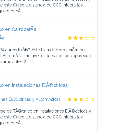
 este Curso a distancia de CCC integra los
ue deberÃ¡s...
o en CarrocerÃ­a
­a
© aprenderÃ¡s?-Este Plan de FormaciÃ³n de
l AutomÃ³vil incluye los temarios que aparecen
s amovibles 2...
 en Instalaciones ElÃ©ctricas
ones ElÃ©ctricas y AutomÃ¡ticas
rso de TÃ©cnico en Instalaciones ElÃ©ctricas y
 este Curso a distancia de CCC integra los
ue deberÃ¡s...