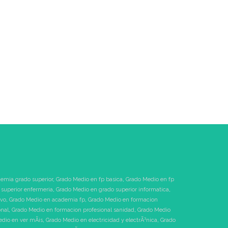
emia grado superior
,
Grado Medio en fp basica
,
Grado Medio en fp
superior enfermeria
,
Grado Medio en grado superior informatica
,
ivo
,
Grado Medio en academia fp
,
Grado Medio en formacion
onal
,
Grado Medio en formacion profesional sanidad
,
Grado Medio
dio en ver mÃ¡s
,
Grado Medio en electricidad y electrÃ³nica
,
Grado