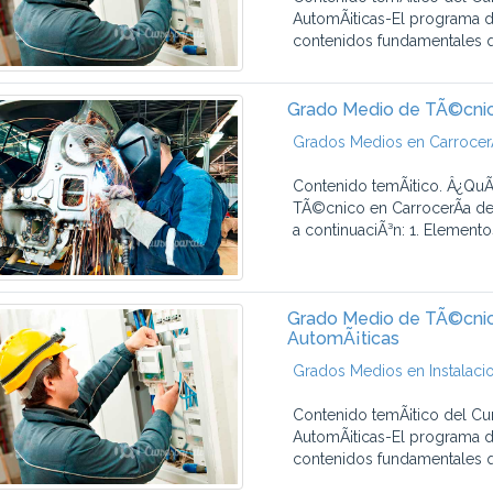
AutomÃ¡ticas-El programa de
contenidos fundamentales q
Grado Medio de TÃ©cnic
Grados Medios en CarrocerÃ
Contenido temÃ¡tico. Â¿QuÃ
TÃ©cnico en CarrocerÃ­a de
a continuaciÃ³n: 1. Elemento
Grado Medio de TÃ©cnico
AutomÃ¡ticas
Grados Medios en Instalaci
Contenido temÃ¡tico del Cu
AutomÃ¡ticas-El programa de
contenidos fundamentales q