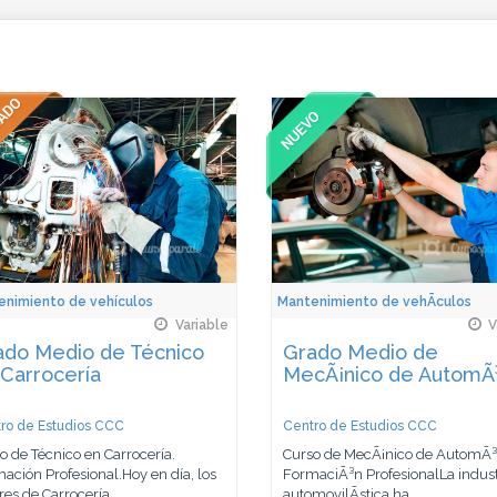
enimiento de vehículos
Mantenimiento de vehÃ­culos
Variable
V
ado Medio de Técnico
Grado Medio de
Carrocería
MecÃ¡nico de AutomÃ³
ro de Estudios CCC
Centro de Estudios CCC
o de Técnico en Carrocería.
Curso de MecÃ¡nico de AutomÃ³v
ación Profesional.Hoy en día, los
FormaciÃ³n ProfesionalLa indust
res de Carrocería...
automovilÃ­stica ha...