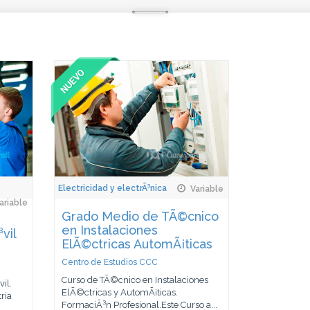
Electricidad y electrÃ³nica
Variable
ariable
Grado Medio de TÃ©cnico
en Instalaciones
vil
ElÃ©ctricas AutomÃ¡ticas
Centro de Estudios CCC
Curso de TÃ©cnico en Instalaciones
il.
ElÃ©ctricas y AutomÃ¡ticas.
ria
FormaciÃ³n Profesional.Este Curso a...