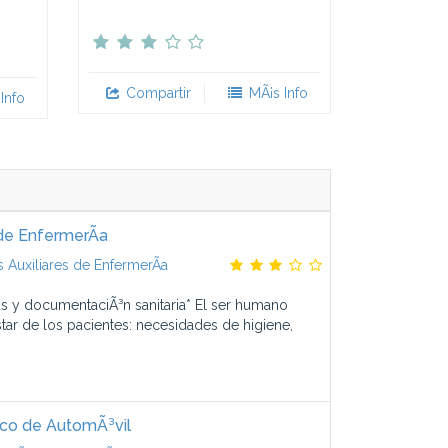
Compartir
MÃ¡s Info
Info
de EnfermerÃ­a
Auxiliares de EnfermerÃ­a
as y documentaciÃ³n sanitaria* El ser humano
star de los pacientes: necesidades de higiene,
co de AutomÃ³vil