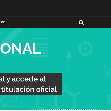
TROS
IONAL
l y accede al
itulación oficial