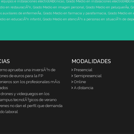
 equipos e instalaciones electrotÃ©cnicas
,
Grado Medio en instalaciones electrotÃ©cni
dio en restauraciÃ³n
,
Grado Medio en imagen personal
,
Grado Medio en peluquerÃ­a
,
Gr
 auxiliares de enfermerÃ­a
,
Grado Medio en farmacia y parafarmacia
,
Grado Medio en 
dio en educaciÃ³n infantil
,
Grado Medio en atenciÃ³n a personas en situaciÃ³n de de
CIAS
MODALIDADES
erno aprueba una inversiÃ³n de
Presencial
lones de euros para la FP
Semipresencial
enieros son los profesionales mÃ¡s
Online
ados
A distancia
 drones y videojuegos en los
ampus tecnolÃ³gicos de verano
venes no dan el perfil que demanda
do laboral