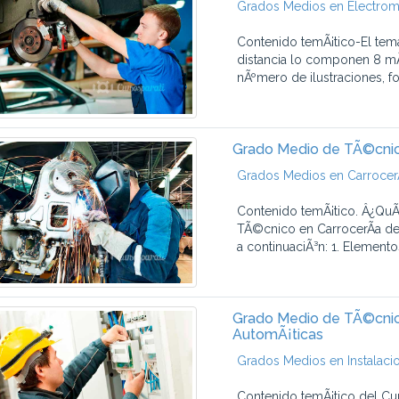
Grados Medios en Electrom
Contenido temÃ¡tico-El tem
distancia lo componen 8 mÃ
nÃºmero de ilustraciones, fot
Grado Medio de TÃ©cnic
Grados Medios en CarrocerÃ
Contenido temÃ¡tico. Â¿QuÃ
TÃ©cnico en CarrocerÃ­a de
a continuaciÃ³n: 1. Elemento
Grado Medio de TÃ©cnico
AutomÃ¡ticas
Grados Medios en Instalaci
Contenido temÃ¡tico del Cu