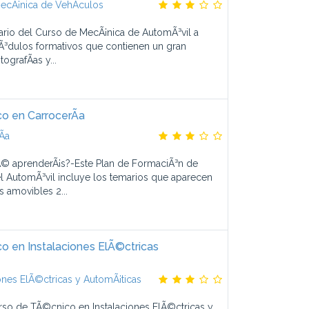
ecÃ¡nica de VehÃ­culos
ario del Curso de MecÃ¡nica de AutomÃ³vil a
³dulos formativos que contienen un gran
ografÃ­as y...
o en CarrocerÃ­a
­a
© aprenderÃ¡s?-Este Plan de FormaciÃ³n de
l AutomÃ³vil incluye los temarios que aparecen
s amovibles 2...
 en Instalaciones ElÃ©ctricas
ones ElÃ©ctricas y AutomÃ¡ticas
rso de TÃ©cnico en Instalaciones ElÃ©ctricas y