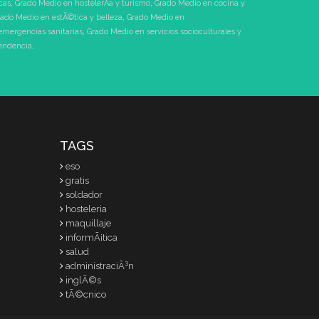
cas
,
Grado Medio en hostelerÃ­a y turismo
,
Grado Medio en cocina y
ado Medio en estÃ©tica y belleza
,
Grado Medio en
emergencias sanitarias
,
Grado Medio en servicios socioculturales y
pendencia
,
TAGS
eso
gratis
soldador
hosteleria
maquillaje
informÃ¡tica
salud
administraciÃ³n
inglÃ©s
tÃ©cnico