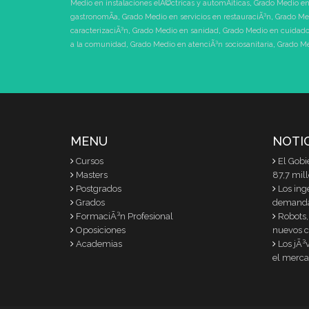
Medio en instalaciones elÃ©ctricas y automÃ¡ticas
,
Grado Medio en
gastronomÃ­a
,
Grado Medio en servicios en restauraciÃ³n
,
Grado Me
caracterizaciÃ³n
,
Grado Medio en sanidad
,
Grado Medio en cuidados
a la comunidad
,
Grado Medio en atenciÃ³n sociosanitaria
,
Grado Me
MENU
NOTI
Cursos
El Gobi
Masters
87,7 mil
Postgrados
Los ing
Grados
demand
FormaciÃ³n Profesional
Robots,
Oposiciones
nuevos c
Academias
Los jÃ³
el merca