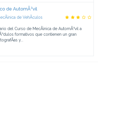
co de AutomÃ³vil
ecÃ¡nica de VehÃ­culos
ario del Curso de MecÃ¡nica de AutomÃ³vil a
³dulos formativos que contienen un gran
ografÃ­as y...