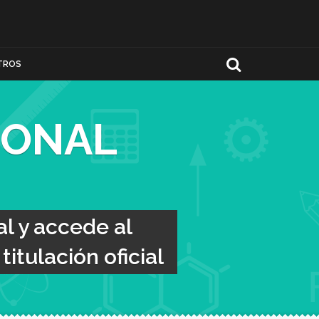
TROS
IONAL
l y accede al
itulación oficial