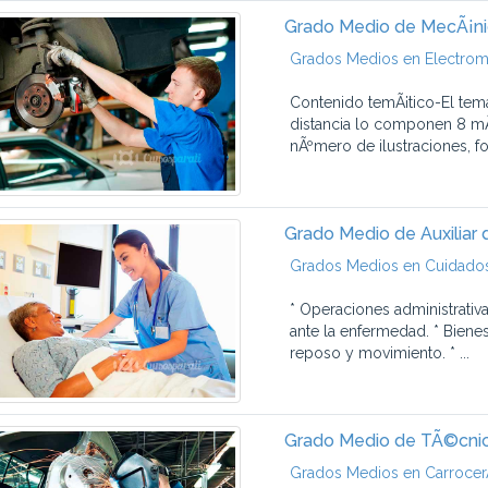
Grado Medio de MecÃ¡ni
Grados Medios en Electrom
Contenido temÃ¡tico-El tem
distancia lo componen 8 mÃ
nÃºmero de ilustraciones, fot
Grado Medio de Auxiliar 
Grados Medios en Cuidados 
* Operaciones administrativ
ante la enfermedad. * Biene
reposo y movimiento. * ...
Grado Medio de TÃ©cnic
Grados Medios en CarrocerÃ