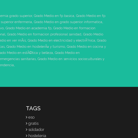
emia grado superior
,
Grado Medio en fp basica
,
Grado Medio en fp
superior enfermeria
,
Grado Medio en grado superior informatica
,
ivo
,
Grado Medio en academia fp
,
Grado Medio en formacion
onal
,
Grado Medio en formacion profesional sanidad
,
Grado Medio
dio en ver mÃ¡s
,
Grado Medio en electricidad y electrÃ³nica
,
Grado
cas
,
Grado Medio en hostelerÃ­a y turismo
,
Grado Medio en cocina y
ado Medio en estÃ©tica y belleza
,
Grado Medio en
emergencias sanitarias
,
Grado Medio en servicios socioculturales y
pendencia
,
TAGS
eso
gratis
soldador
hosteleria