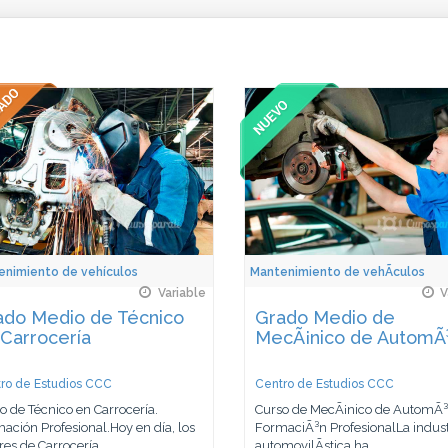
enimiento de vehículos
Mantenimiento de vehÃ­culos
Variable
V
ado Medio de Técnico
Grado Medio de
Carrocería
MecÃ¡nico de AutomÃ³
ro de Estudios CCC
Centro de Estudios CCC
o de Técnico en Carrocería.
Curso de MecÃ¡nico de AutomÃ³v
ación Profesional.Hoy en día, los
FormaciÃ³n ProfesionalLa indust
res de Carrocería...
automovilÃ­stica ha...