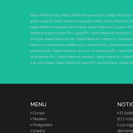
Grado Medio en eso
,
Grado Medio en oposiciones
,
Grado Medio en f
grado superior
,
Grado Medio en fp grado medio
,
Grado Medio en fp
Grado Medio en fp grado enfermeria
,
Grado Medio en fp grado inf
profesional administraciÃ³n y gestiÃ³n
,
Grado Medio en formacion 
en logse
,
Grado Medio en loe
,
Grado Medio en comercio y marketi
Medio en instalaciones elÃ©ctricas y automÃ¡ticas
,
Grado Medio en
gastronomÃ­a
,
Grado Medio en servicios en restauraciÃ³n
,
Grado Me
caracterizaciÃ³n
,
Grado Medio en sanidad
,
Grado Medio en cuidados
a la comunidad
,
Grado Medio en atenciÃ³n sociosanitaria
,
Grado Me
MENU
NOTI
Cursos
El Gobi
Masters
87,7 mil
Postgrados
Los ing
Grados
demand