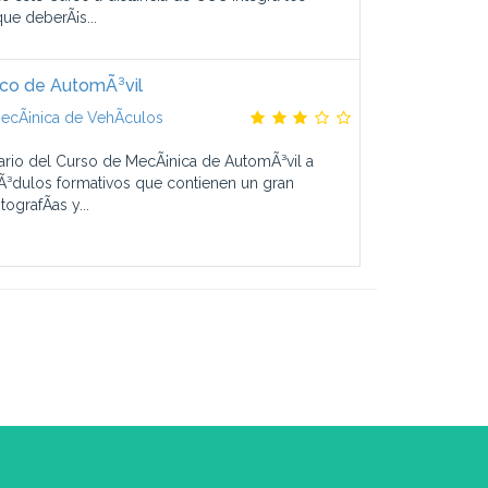
ue deberÃ¡s...
co de AutomÃ³vil
ecÃ¡nica de VehÃ­culos
ario del Curso de MecÃ¡nica de AutomÃ³vil a
³dulos formativos que contienen un gran
ografÃ­as y...