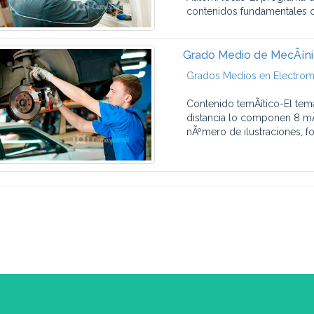
contenidos fundamentales q
Grado Medio de MecÃ¡ni
Grados Medios en Electrom
Contenido temÃ¡tico-El tem
distancia lo componen 8 mÃ
nÃºmero de ilustraciones, fot