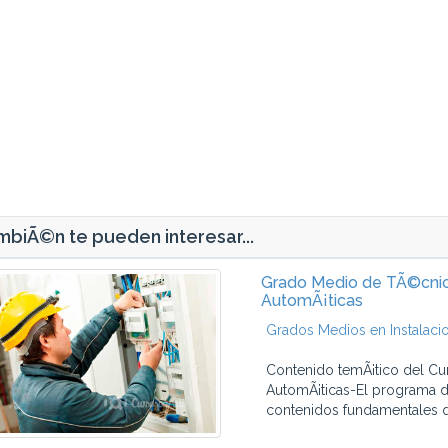
biÃ©n te pueden interesar...
Grado Medio de TÃ©cnico
AutomÃ¡ticas
Grados Medios en Instalaci
Contenido temÃ¡tico del Cu
AutomÃ¡ticas-El programa de
contenidos fundamentales q