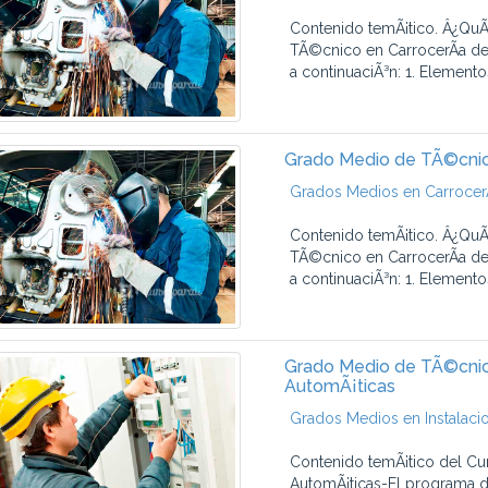
Contenido temÃ¡tico. Â¿QuÃ
TÃ©cnico en CarrocerÃ­a de
a continuaciÃ³n: 1. Elemento
Grado Medio de TÃ©cnic
Grados Medios en CarrocerÃ
Contenido temÃ¡tico. Â¿QuÃ
TÃ©cnico en CarrocerÃ­a de
a continuaciÃ³n: 1. Elemento
Grado Medio de TÃ©cnico
AutomÃ¡ticas
Grados Medios en Instalaci
Contenido temÃ¡tico del Cu
AutomÃ¡ticas-El programa de