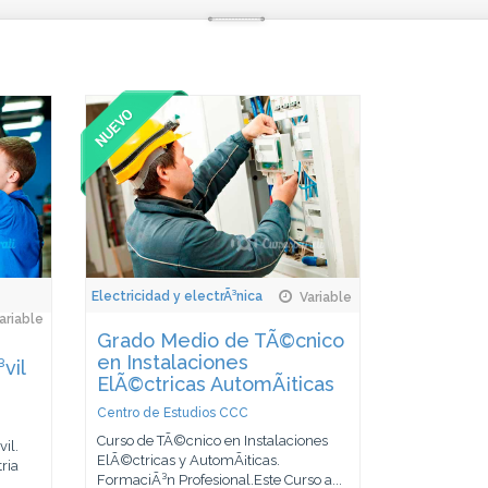
Electricidad y electrÃ³nica
Variable
ariable
Grado Medio de TÃ©cnico
en Instalaciones
vil
ElÃ©ctricas AutomÃ¡ticas
Centro de Estudios CCC
Curso de TÃ©cnico en Instalaciones
il.
ElÃ©ctricas y AutomÃ¡ticas.
ria
FormaciÃ³n Profesional.Este Curso a...