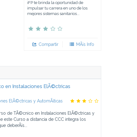
iFP te brinda la oportunidad de
impulsar tu carrera en uno de los
mejores sistemas sanitarios...
Compartir
MÃ¡s Info
 en Instalaciones ElÃ©ctricas
ones ElÃ©ctricas y AutomÃ¡ticas
rso de TÃ©cnico en Instalaciones ElÃ©ctricas y
 este Curso a distancia de CCC integra los
ue deberÃ¡s...