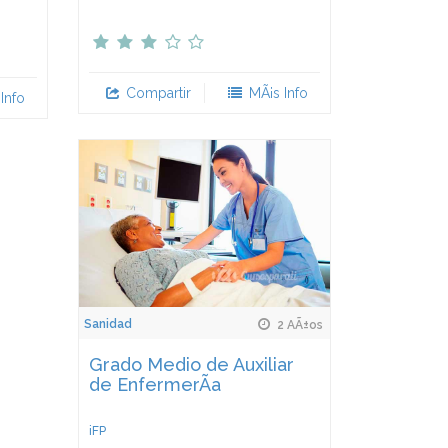
Compartir
MÃ¡s Info
Info
Sanidad
2 AÃ±os
Grado Medio de Auxiliar
de EnfermerÃ­a
iFP