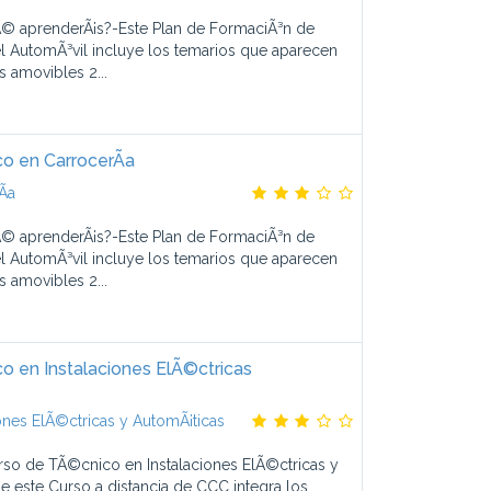
© aprenderÃ¡s?-Este Plan de FormaciÃ³n de
l AutomÃ³vil incluye los temarios que aparecen
s amovibles 2...
o en CarrocerÃ­a
­a
© aprenderÃ¡s?-Este Plan de FormaciÃ³n de
l AutomÃ³vil incluye los temarios que aparecen
s amovibles 2...
 en Instalaciones ElÃ©ctricas
ones ElÃ©ctricas y AutomÃ¡ticas
rso de TÃ©cnico en Instalaciones ElÃ©ctricas y
 este Curso a distancia de CCC integra los