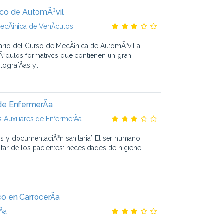
co de AutomÃ³vil
ecÃ¡nica de VehÃ­culos
ario del Curso de MecÃ¡nica de AutomÃ³vil a
³dulos formativos que contienen un gran
ografÃ­as y...
de EnfermerÃ­a
Auxiliares de EnfermerÃ­a
as y documentaciÃ³n sanitaria* El ser humano
star de los pacientes: necesidades de higiene,
o en CarrocerÃ­a
­a