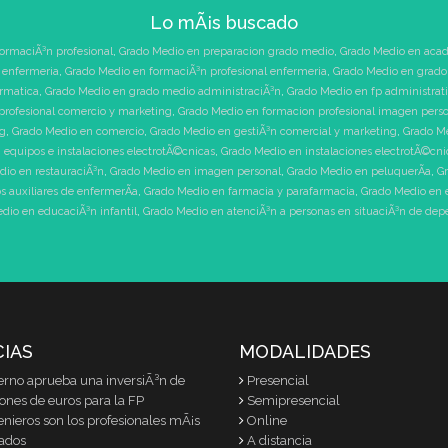
Lo mÃ¡s buscado
ormaciÃ³n profesional
,
Grado Medio en preparacion grado medio
,
Grado Medio en acad
 enfermeria
,
Grado Medio en formaciÃ³n profesional enfermeria
,
Grado Medio en grado 
ormatica
,
Grado Medio en grado medio administraciÃ³n
,
Grado Medio en fp administrat
profesional comercio y marketing
,
Grado Medio en formacion profesional imagen pers
ng
,
Grado Medio en comercio
,
Grado Medio en gestiÃ³n comercial y marketing
,
Grado Me
 equipos e instalaciones electrotÃ©cnicas
,
Grado Medio en instalaciones electrotÃ©cni
dio en restauraciÃ³n
,
Grado Medio en imagen personal
,
Grado Medio en peluquerÃ­a
,
Gr
 auxiliares de enfermerÃ­a
,
Grado Medio en farmacia y parafarmacia
,
Grado Medio en 
dio en educaciÃ³n infantil
,
Grado Medio en atenciÃ³n a personas en situaciÃ³n de de
CIAS
MODALIDADES
erno aprueba una inversiÃ³n de
Presencial
lones de euros para la FP
Semipresencial
enieros son los profesionales mÃ¡s
Online
ados
A distancia