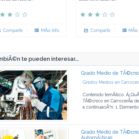
Compartir
MÃ¡s Info
Compartir
MÃ¡s 
biÃ©n te pueden interesar...
Grado Medio de TÃ©cnic
Grados Medios en CarrocerÃ
Contenido temÃ¡tico. Â¿QuÃ
TÃ©cnico en CarrocerÃ­a de
a continuaciÃ³n: 1. Elemento
Grado Medio de TÃ©cnico
AutomÃ¡ticas