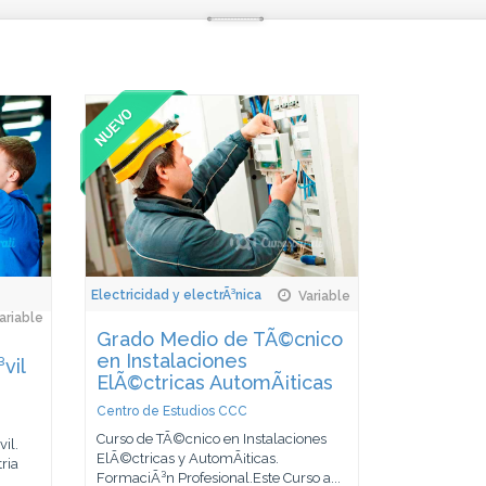
Electricidad y electrÃ³nica
Variable
ariable
Grado Medio de TÃ©cnico
en Instalaciones
vil
ElÃ©ctricas AutomÃ¡ticas
Centro de Estudios CCC
Curso de TÃ©cnico en Instalaciones
il.
ElÃ©ctricas y AutomÃ¡ticas.
ria
FormaciÃ³n Profesional.Este Curso a...