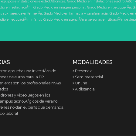
 equipos e instalaciones electrotÃ©cnicas
,
Grado Medio en instalaciones electrotÃ©cni
dio en restauraciÃ³n
,
Grado Medio en imagen personal
,
Grado Medio en peluquerÃ­a
,
Gr
 auxiliares de enfermerÃ­a
,
Grado Medio en farmacia y parafarmacia
,
Grado Medio en 
dio en educaciÃ³n infantil
,
Grado Medio en atenciÃ³n a personas en situaciÃ³n de de
CIAS
MODALIDADES
erno aprueba una inversiÃ³n de
Presencial
lones de euros para la FP
Semipresencial
enieros son los profesionales mÃ¡s
Online
ados
A distancia
 drones y videojuegos en los
ampus tecnolÃ³gicos de verano
venes no dan el perfil que demanda
do laboral