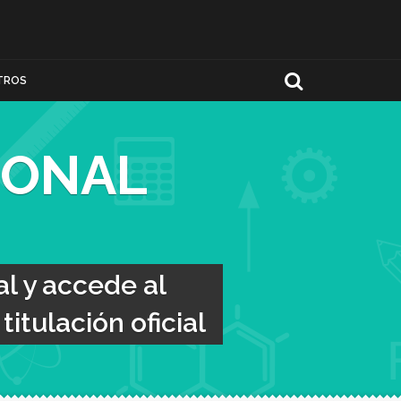
TROS
IONAL
l y accede al
itulación oficial