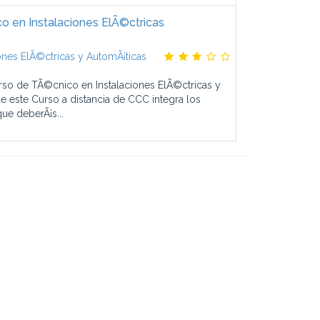
 en Instalaciones ElÃ©ctricas
ones ElÃ©ctricas y AutomÃ¡ticas
rso de TÃ©cnico en Instalaciones ElÃ©ctricas y
 este Curso a distancia de CCC integra los
ue deberÃ¡s...