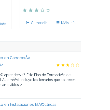
Compartir
MÃ¡s Info
Info
o en CarrocerÃ­a
­a
© aprenderÃ¡s?-Este Plan de FormaciÃ³n de
l AutomÃ³vil incluye los temarios que aparecen
s amovibles 2...
 en Instalaciones ElÃ©ctricas