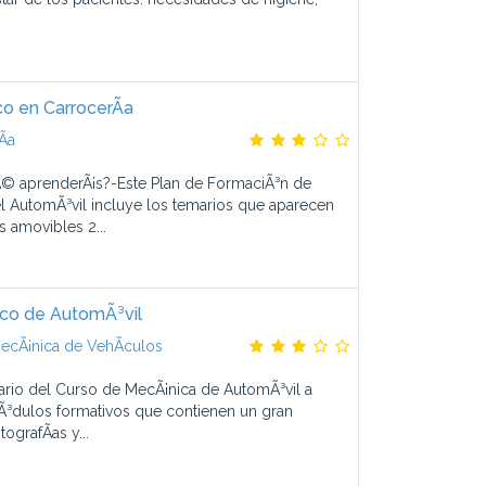
o en CarrocerÃ­a
­a
© aprenderÃ¡s?-Este Plan de FormaciÃ³n de
l AutomÃ³vil incluye los temarios que aparecen
s amovibles 2...
co de AutomÃ³vil
ecÃ¡nica de VehÃ­culos
ario del Curso de MecÃ¡nica de AutomÃ³vil a
³dulos formativos que contienen un gran
ografÃ­as y...