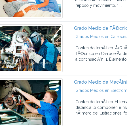
reposo y movimiento. * ...
Grado Medio de TÃ©cnic
Grados Medios en CarrocerÃ
Contenido temÃ¡tico. Â¿QuÃ
TÃ©cnico en CarrocerÃ­a de
a continuaciÃ³n: 1. Elemento
Grado Medio de MecÃ¡ni
Grados Medios en Electrom
Contenido temÃ¡tico-El tem
distancia lo componen 8 mÃ
nÃºmero de ilustraciones, fot