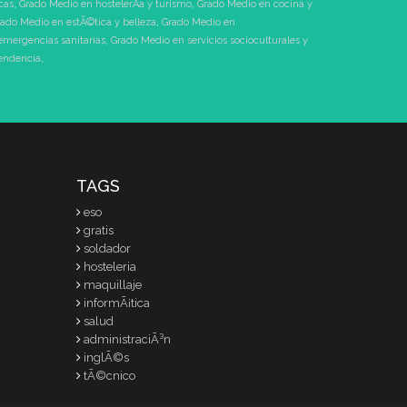
cas
,
Grado Medio en hostelerÃ­a y turismo
,
Grado Medio en cocina y
ado Medio en estÃ©tica y belleza
,
Grado Medio en
emergencias sanitarias
,
Grado Medio en servicios socioculturales y
pendencia
,
TAGS
eso
gratis
soldador
hosteleria
maquillaje
informÃ¡tica
salud
administraciÃ³n
inglÃ©s
tÃ©cnico