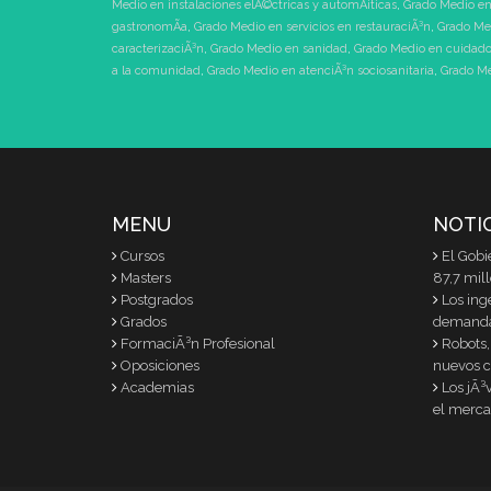
Medio en instalaciones elÃ©ctricas y automÃ¡ticas
,
Grado Medio en
gastronomÃ­a
,
Grado Medio en servicios en restauraciÃ³n
,
Grado Me
caracterizaciÃ³n
,
Grado Medio en sanidad
,
Grado Medio en cuidados
a la comunidad
,
Grado Medio en atenciÃ³n sociosanitaria
,
Grado Me
MENU
NOTI
Cursos
El Gobi
Masters
87,7 mil
Postgrados
Los ing
Grados
demand
FormaciÃ³n Profesional
Robots,
Oposiciones
nuevos c
Academias
Los jÃ³
el merca