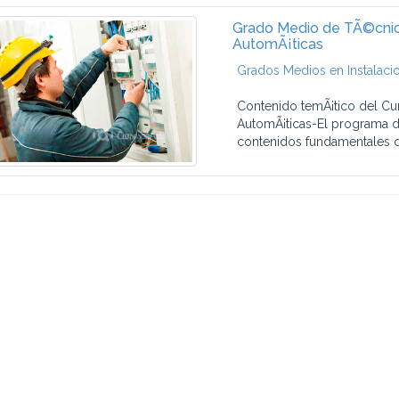
Grado Medio de TÃ©cnico
AutomÃ¡ticas
Grados Medios en Instalaci
Contenido temÃ¡tico del Cu
AutomÃ¡ticas-El programa de
contenidos fundamentales q