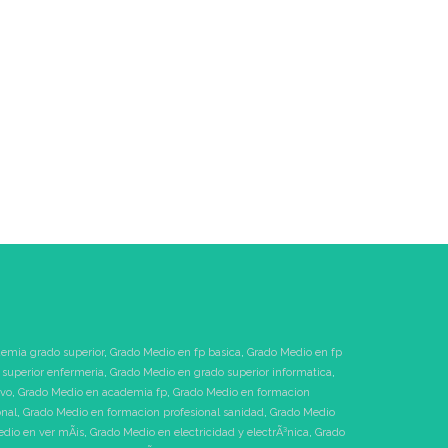
emia grado superior
,
Grado Medio en fp basica
,
Grado Medio en fp
superior enfermeria
,
Grado Medio en grado superior informatica
,
ivo
,
Grado Medio en academia fp
,
Grado Medio en formacion
onal
,
Grado Medio en formacion profesional sanidad
,
Grado Medio
dio en ver mÃ¡s
,
Grado Medio en electricidad y electrÃ³nica
,
Grado