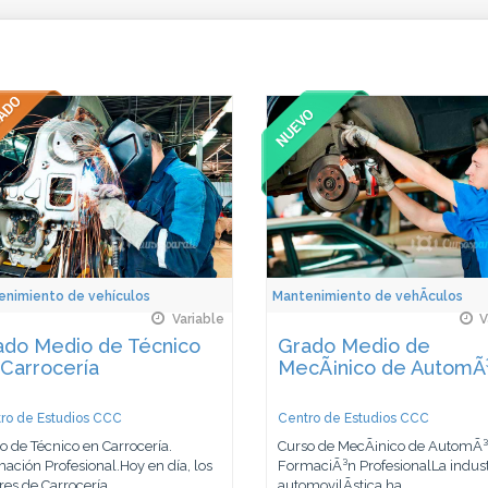
enimiento de vehículos
Mantenimiento de vehÃ­culos
Variable
V
ado Medio de Técnico
Grado Medio de
Carrocería
MecÃ¡nico de AutomÃ³
ro de Estudios CCC
Centro de Estudios CCC
o de Técnico en Carrocería.
Curso de MecÃ¡nico de AutomÃ³v
ación Profesional.Hoy en día, los
FormaciÃ³n ProfesionalLa indust
res de Carrocería...
automovilÃ­stica ha...