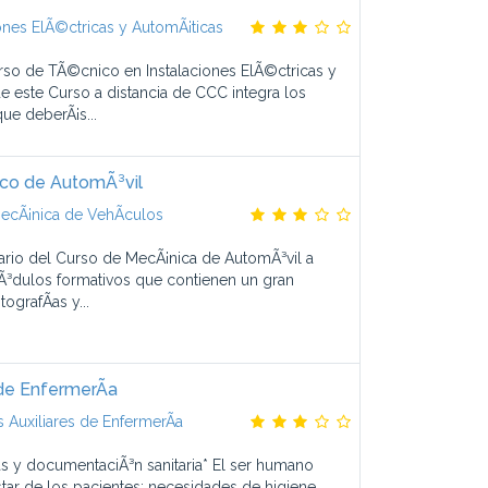
ones ElÃ©ctricas y AutomÃ¡ticas
rso de TÃ©cnico en Instalaciones ElÃ©ctricas y
 este Curso a distancia de CCC integra los
ue deberÃ¡s...
co de AutomÃ³vil
ecÃ¡nica de VehÃ­culos
ario del Curso de MecÃ¡nica de AutomÃ³vil a
³dulos formativos que contienen un gran
ografÃ­as y...
de EnfermerÃ­a
Auxiliares de EnfermerÃ­a
as y documentaciÃ³n sanitaria* El ser humano
star de los pacientes: necesidades de higiene,