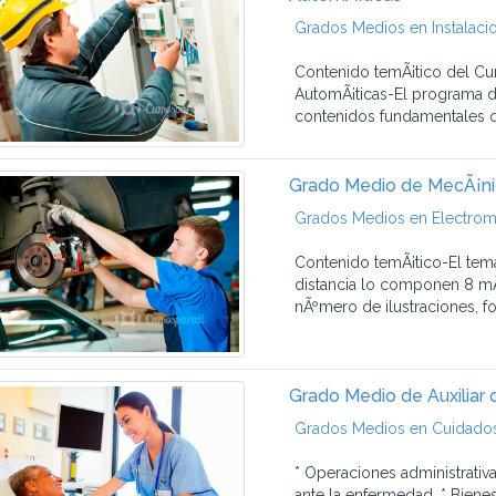
Grados Medios en Instalaci
Contenido temÃ¡tico del Cu
AutomÃ¡ticas-El programa de
contenidos fundamentales q
Grado Medio de MecÃ¡ni
Grados Medios en Electrom
Contenido temÃ¡tico-El tem
distancia lo componen 8 mÃ
nÃºmero de ilustraciones, fot
Grado Medio de Auxiliar 
Grados Medios en Cuidados 
* Operaciones administrativ
ante la enfermedad. * Biene