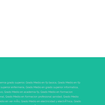
emia grado superior
,
Grado Medio en fp basica
,
Grado Medio en fp
superior enfermeria
,
Grado Medio en grado superior informatica
,
ivo
,
Grado Medio en academia fp
,
Grado Medio en formacion
onal
,
Grado Medio en formacion profesional sanidad
,
Grado Medio
dio en ver mÃ¡s
,
Grado Medio en electricidad y electrÃ³nica
,
Grado