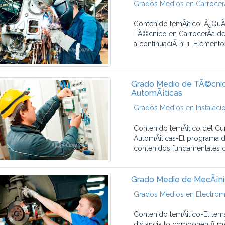
Grados Medios en CarrocerÃ
Contenido temÃ¡tico. Â¿QuÃ
TÃ©cnico en CarrocerÃ­a de
a continuaciÃ³n: 1. Elemento
Grado Medio de TÃ©cnico
AutomÃ¡ticas
Grados Medios en Instalaci
Contenido temÃ¡tico del Cu
AutomÃ¡ticas-El programa de
contenidos fundamentales q
Grado Medio de MecÃ¡ni
Grados Medios en Electrom
Contenido temÃ¡tico-El tem
distancia lo componen 8 mÃ