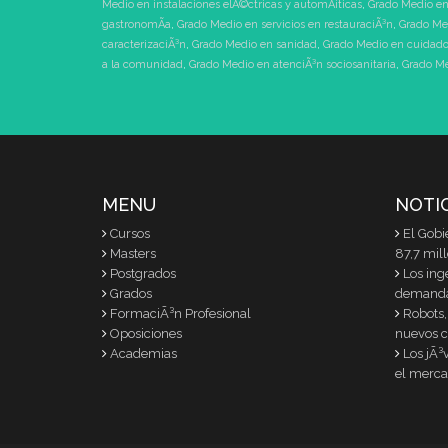
Medio en instalaciones elÃ©ctricas y automÃ¡ticas
,
Grado Medio en
gastronomÃ­a
,
Grado Medio en servicios en restauraciÃ³n
,
Grado Me
caracterizaciÃ³n
,
Grado Medio en sanidad
,
Grado Medio en cuidados
a la comunidad
,
Grado Medio en atenciÃ³n sociosanitaria
,
Grado Me
MENU
NOTI
Cursos
El Gobi
Masters
87,7 mil
Postgrados
Los ing
Grados
demand
FormaciÃ³n Profesional
Robots,
Oposiciones
nuevos c
Academias
Los jÃ³
el merca