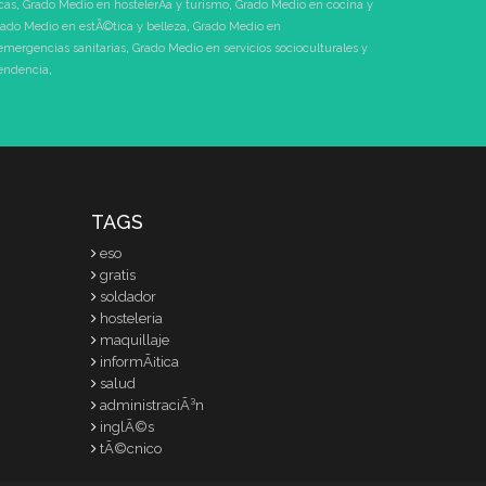
cas
,
Grado Medio en hostelerÃ­a y turismo
,
Grado Medio en cocina y
ado Medio en estÃ©tica y belleza
,
Grado Medio en
emergencias sanitarias
,
Grado Medio en servicios socioculturales y
pendencia
,
TAGS
eso
gratis
soldador
hosteleria
maquillaje
informÃ¡tica
salud
administraciÃ³n
inglÃ©s
tÃ©cnico