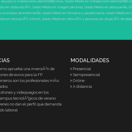
 equipos e instalaciones electrotÃ©cnicas
,
Grado Medio en instalaciones electrotÃ©cni
dio en restauraciÃ³n
,
Grado Medio en imagen personal
,
Grado Medio en peluquerÃ­a
,
Gr
 auxiliares de enfermerÃ­a
,
Grado Medio en farmacia y parafarmacia
,
Grado Medio en 
dio en educaciÃ³n infantil
,
Grado Medio en atenciÃ³n a personas en situaciÃ³n de de
CIAS
MODALIDADES
erno aprueba una inversiÃ³n de
Presencial
lones de euros para la FP
Semipresencial
enieros son los profesionales mÃ¡s
Online
ados
A distancia
 drones y videojuegos en los
ampus tecnolÃ³gicos de verano
venes no dan el perfil que demanda
do laboral