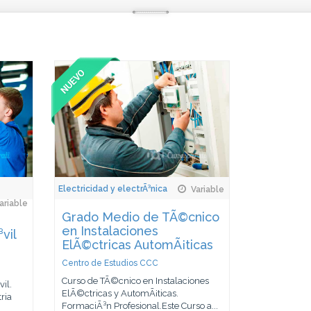
Electricidad y electrÃ³nica
Variable
ariable
Grado Medio de TÃ©cnico
en Instalaciones
vil
ElÃ©ctricas AutomÃ¡ticas
Centro de Estudios CCC
Curso de TÃ©cnico en Instalaciones
il.
ElÃ©ctricas y AutomÃ¡ticas.
ria
FormaciÃ³n Profesional.Este Curso a...