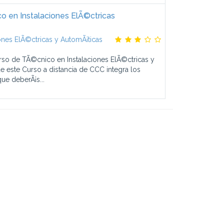
 en Instalaciones ElÃ©ctricas
ones ElÃ©ctricas y AutomÃ¡ticas
rso de TÃ©cnico en Instalaciones ElÃ©ctricas y
 este Curso a distancia de CCC integra los
ue deberÃ¡s...