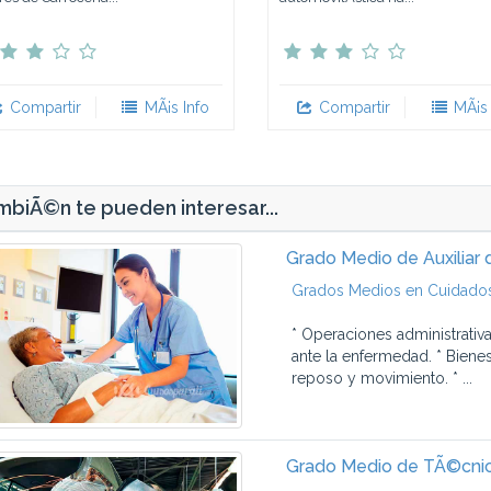
Compartir
MÃ¡s Info
Compartir
MÃ¡s 
biÃ©n te pueden interesar...
Grado Medio de Auxiliar 
Grados Medios en Cuidados 
* Operaciones administrativ
ante la enfermedad. * Biene
reposo y movimiento. * ...
Grado Medio de TÃ©cnic