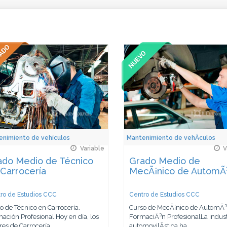
enimiento de vehículos
Mantenimiento de vehÃ­culos
Variable
V
ado Medio de Técnico
Grado Medio de
Carrocería
MecÃ¡nico de AutomÃ³
ro de Estudios CCC
Centro de Estudios CCC
o de Técnico en Carrocería.
Curso de MecÃ¡nico de AutomÃ³v
ación Profesional.Hoy en día, los
FormaciÃ³n ProfesionalLa indust
res de Carrocería...
automovilÃ­stica ha...