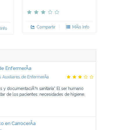
Compartir
MÃ¡s Info
Info
de EnfermerÃ­a
Auxiliares de EnfermerÃ­a
as y documentaciÃ³n sanitaria* El ser humano
star de los pacientes: necesidades de higiene,
o en CarrocerÃ­a