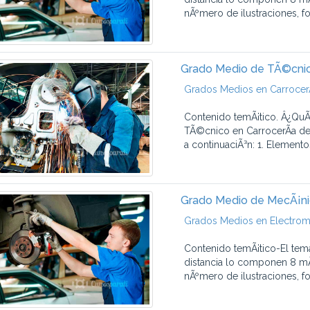
nÃºmero de ilustraciones, fot
Grado Medio de TÃ©cnic
Grados Medios en CarrocerÃ
Contenido temÃ¡tico. Â¿QuÃ
TÃ©cnico en CarrocerÃ­a de
a continuaciÃ³n: 1. Elemento
Grado Medio de MecÃ¡ni
Grados Medios en Electrom
Contenido temÃ¡tico-El tem
distancia lo componen 8 mÃ
nÃºmero de ilustraciones, fot