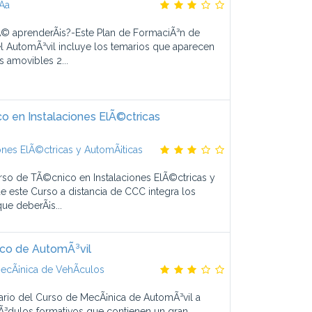
­a
© aprenderÃ¡s?-Este Plan de FormaciÃ³n de
l AutomÃ³vil incluye los temarios que aparecen
s amovibles 2...
 en Instalaciones ElÃ©ctricas
ones ElÃ©ctricas y AutomÃ¡ticas
rso de TÃ©cnico en Instalaciones ElÃ©ctricas y
 este Curso a distancia de CCC integra los
ue deberÃ¡s...
co de AutomÃ³vil
ecÃ¡nica de VehÃ­culos
ario del Curso de MecÃ¡nica de AutomÃ³vil a
³dulos formativos que contienen un gran