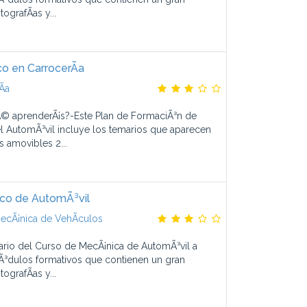
ografÃ­as y...
o en CarrocerÃ­a
­a
© aprenderÃ¡s?-Este Plan de FormaciÃ³n de
l AutomÃ³vil incluye los temarios que aparecen
s amovibles 2...
co de AutomÃ³vil
ecÃ¡nica de VehÃ­culos
ario del Curso de MecÃ¡nica de AutomÃ³vil a
³dulos formativos que contienen un gran
ografÃ­as y...