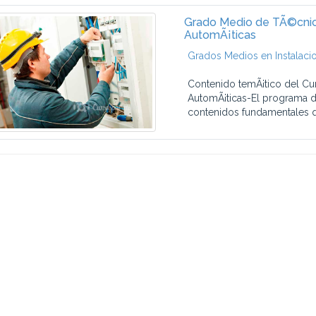
Grado Medio de TÃ©cnico
AutomÃ¡ticas
Grados Medios en Instalaci
Contenido temÃ¡tico del Cu
AutomÃ¡ticas-El programa de
contenidos fundamentales q