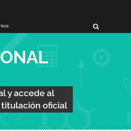
TROS
IONAL
l y accede al
itulación oficial