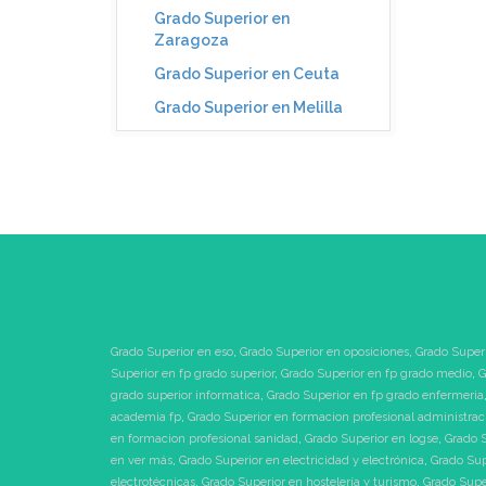
Grado Superior en
Zaragoza
Grado Superior en Ceuta
Grado Superior en Melilla
Grado Superior en eso
,
Grado Superior en oposiciones
,
Grado Superi
Superior en fp grado superior
,
Grado Superior en fp grado medio
,
G
grado superior informatica
,
Grado Superior en fp grado enfermeria
academia fp
,
Grado Superior en formacion profesional administrac
en formacion profesional sanidad
,
Grado Superior en logse
,
Grado S
en ver más
,
Grado Superior en electricidad y electrónica
,
Grado Sup
electrotécnicas
,
Grado Superior en hostelería y turismo
,
Grado Supe