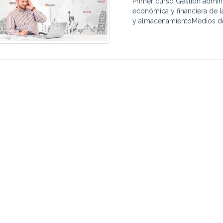
Primer curso Gestión admini
económica y financiera de l
y almacenamientoMedios de