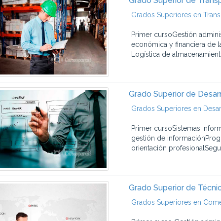
Grado Superior de Transp
Grados Superiores en Trans
Primer cursoGestión adminis
económica y financiera de 
Logística de almacenamiento
Grado Superior de Desar
Grados Superiores en Desar
Primer cursoSistemas Infor
gestión de informaciónPro
orientación profesionalSegu
Grado Superior de Técni
Grados Superiores en Comer