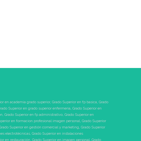
ior en academia grado superior
,
Grado Superior en fp basica
,
Grado
rado Superior en grado superior enfermeria
,
Grado Superior en
ón
,
Grado Superior en fp administrativo
,
Grado Superior en
perior en formacion profesional imagen personal
,
Grado Superior
Grado Superior en gestión comercial y marketing
,
Grado Superior
nes electrotécnicas
,
Grado Superior en instalaciones
or en restauración
,
Grado Superior en imagen personal
,
Grado