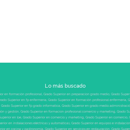
Lo más buscado
or en formación profesional
,
Grado Superior en preparacion grado medio
,
Grado Super
rado Superior en fp enfermeria
,
Grado Superior en formación profesional enfermeria
,
G
,
Grado Superior en fp grado informatica
,
Grado Superior en grado medio administraci
ión y gestión
,
Grado Superior en formacion profesional comercio y marketing
,
Grado Su
uperior en loe
,
Grado Superior en comercio y marketing
,
Grado Superior en comercio
,
erior en instalaciones eléctricas y automáticas
,
Grado Superior en equipos e instalacio
rior en cocina y gastronomía
,
Grado Superior en servicios en restauración
,
Grado Superi