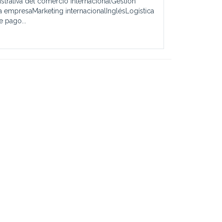
strativa del comercio internacionalGestión
a empresaMarketing internacionalInglésLogística
 pago...