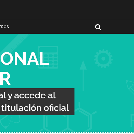
TROS
IONAL
R
l y accede al
itulación oficial