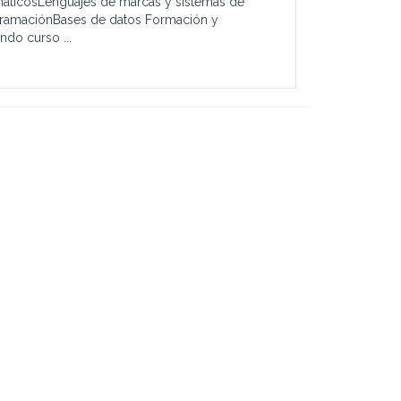
máticosLenguajes de marcas y sistemas de
gramaciónBases de datos Formación y
ndo curso ...