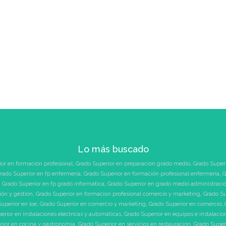
Lo más buscado
or en formación profesional
,
Grado Superior en preparacion grado medio
,
Grado Super
rado Superior en fp enfermeria
,
Grado Superior en formación profesional enfermeria
,
G
,
Grado Superior en fp grado informatica
,
Grado Superior en grado medio administraci
ión y gestión
,
Grado Superior en formacion profesional comercio y marketing
,
Grado Su
uperior en loe
,
Grado Superior en comercio y marketing
,
Grado Superior en comercio
,
erior en instalaciones eléctricas y automáticas
,
Grado Superior en equipos e instalacio
rior en cocina y gastronomía
,
Grado Superior en servicios en restauración
,
Grado Superi