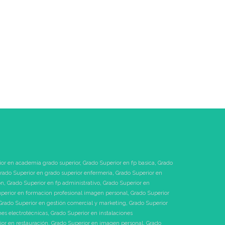
ior en academia grado superior
,
Grado Superior en fp basica
,
Grado
rado Superior en grado superior enfermeria
,
Grado Superior en
ón
,
Grado Superior en fp administrativo
,
Grado Superior en
perior en formacion profesional imagen personal
,
Grado Superior
Grado Superior en gestión comercial y marketing
,
Grado Superior
nes electrotécnicas
,
Grado Superior en instalaciones
or en restauración
,
Grado Superior en imagen personal
,
Grado