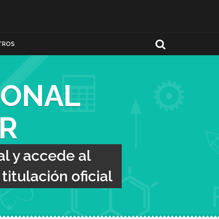
TROS
IONAL
R
l y accede al
itulación oficial