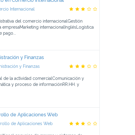
co en Comercio Internacional
cio Internacional
strativa del comercio internacionalGestión
a empresaMarketing internacionalInglésLogística
 pago...
stración y Finanzas
istración y Finanzas
al de la actividad comercialComunicación y
imática y proceso de informaciónRR.HH. y
rollo de Aplicaciones Web
rollo de Aplicaciones Web