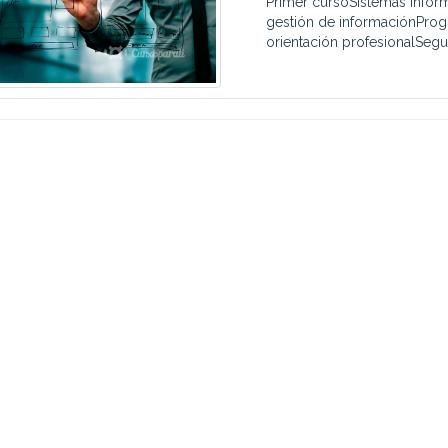
Primer cursoSistemas Infor
gestión de informaciónPro
orientación profesionalSegu