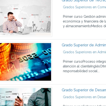
Grado Superior de Técni
Grados Superiores en Comer
Primer curso Gestión admini
económica y financiera de l
y almacenamientoMedios de
Grado Superior de Admini
Grados Superiores en Admin
Primer cursoProceso integr
atención al clienteInglésOf
responsabilidad social...
Grado Superior de Desar
Grados Superiores en Desar