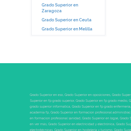
Grado Superior en
Zaragoza
Grado Superior en Ceuta
Grado Superior en Melilla
Grado Superior en eso
,
Grado Superior en oposiciones
,
Grado Superi
Superior en fp grado superior
,
Grado Superior en fp grado medio
,
G
grado superior informatica
,
Grado Superior en fp grado enfermeria
academia fp
,
Grado Superior en formacion profesional administrac
en formacion profesional sanidad
,
Grado Superior en logse
,
Grado S
en ver más
,
Grado Superior en electricidad y electrónica
,
Grado Sup
electrotécnicas
,
Grado Superior en hostelería y turismo
,
Grado Supe