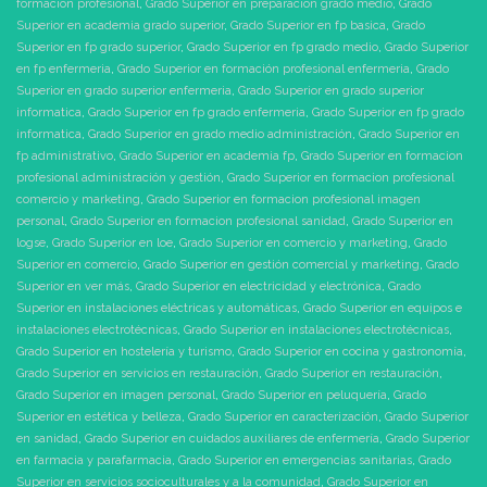
formación profesional
,
Grado Superior en preparacion grado medio
,
Grado
Superior en academia grado superior
,
Grado Superior en fp basica
,
Grado
Superior en fp grado superior
,
Grado Superior en fp grado medio
,
Grado Superior
en fp enfermeria
,
Grado Superior en formación profesional enfermeria
,
Grado
Superior en grado superior enfermeria
,
Grado Superior en grado superior
informatica
,
Grado Superior en fp grado enfermeria
,
Grado Superior en fp grado
informatica
,
Grado Superior en grado medio administración
,
Grado Superior en
fp administrativo
,
Grado Superior en academia fp
,
Grado Superior en formacion
profesional administración y gestión
,
Grado Superior en formacion profesional
comercio y marketing
,
Grado Superior en formacion profesional imagen
personal
,
Grado Superior en formacion profesional sanidad
,
Grado Superior en
logse
,
Grado Superior en loe
,
Grado Superior en comercio y marketing
,
Grado
Superior en comercio
,
Grado Superior en gestión comercial y marketing
,
Grado
Superior en ver más
,
Grado Superior en electricidad y electrónica
,
Grado
Superior en instalaciones eléctricas y automáticas
,
Grado Superior en equipos e
instalaciones electrotécnicas
,
Grado Superior en instalaciones electrotécnicas
,
Grado Superior en hostelería y turismo
,
Grado Superior en cocina y gastronomía
,
Grado Superior en servicios en restauración
,
Grado Superior en restauración
,
Grado Superior en imagen personal
,
Grado Superior en peluquería
,
Grado
Superior en estética y belleza
,
Grado Superior en caracterización
,
Grado Superior
en sanidad
,
Grado Superior en cuidados auxiliares de enfermería
,
Grado Superior
en farmacia y parafarmacia
,
Grado Superior en emergencias sanitarias
,
Grado
Superior en servicios socioculturales y a la comunidad
,
Grado Superior en