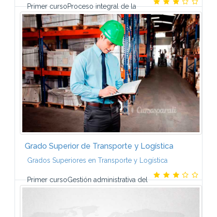
Primer cursoProceso integral de la
actividad comercialComunicación y atención al
clienteInglésOfimática y proceso de
informaciónRR.HH. y responsabilidad social...
Grado Superior de Transporte y Logística
Grados Superiores en Transporte y Logística
Primer cursoGestión administrativa del
comercio internacionalGestión económica y
financiera de la empresaLogística de
aprovisionamientoInglés Logística de