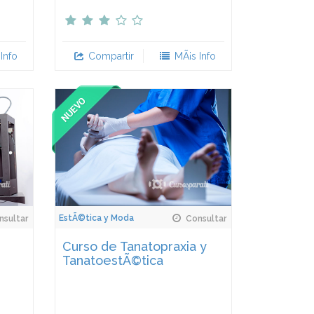
Info
Compartir
MÃ¡s Info
EstÃ©tica y Moda
sultar
Consultar
Curso de Tanatopraxia y
TanatoestÃ©tica