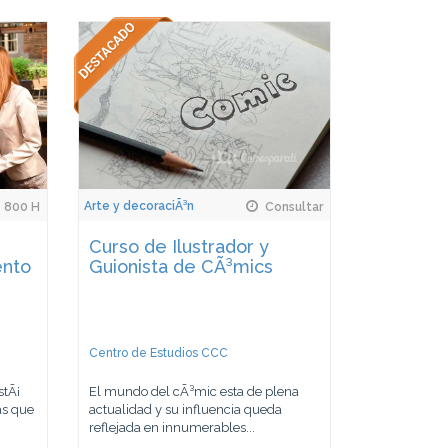
Arte y decoraciÃ³n
800 H
Consultar
Curso de Ilustrador y
ento
Guionista de CÃ³mics
Centro de Estudios CCC
stÃ¡
El mundo del cÃ³mic esta de plena
as que
actualidad y su influencia queda
reflejada en innumerables...