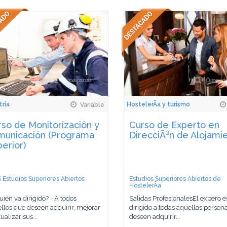
tria
HostelerÃ­a y turismo
Variable
so de Monitorización y
Curso de Experto en
municación (Programa
DirecciÃ³n de Alojami
erior)
 Estudios Superiores Abiertos
Estudios Superiores Abiertos de
HostelerÃ­a
uién va dirigido? - A todos
Salidas ProfesionalesEl expero e
llos que deseen adquirir, mejorar
dirigido a todas aquellas person
ualizar sus...
deseen adquirir...