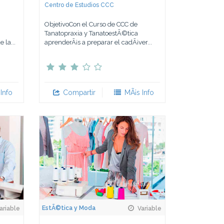
Centro de Estudios CCC
ObjetivoCon el Curso de CCC de
Tanatopraxia y TanatoestÃ©tica
 la...
aprenderÃ¡s a preparar el cadÃ¡ver...
Info
Compartir
MÃ¡s Info
EstÃ©tica y Moda
ariable
Variable