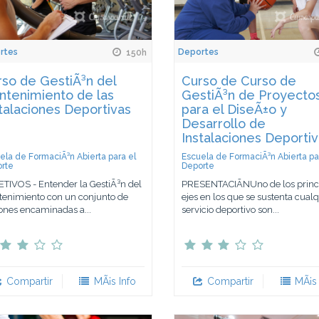
rtes
Deportes
150h
so de GestiÃ³n del
Curso de Curso de
ntenimiento de las
GestiÃ³n de Proyecto
talaciones Deportivas
para el DiseÃ±o y
Desarrollo de
Instalaciones Deporti
ela de FormaciÃ³n Abierta para el
Escuela de FormaciÃ³n Abierta pa
rte
Deporte
TIVOS - Entender la GestiÃ³n del
PRESENTACIÃNUno de los princ
enimiento con un conjunto de
ejes en los que se sustenta cualq
ones encaminadas a...
servicio deportivo son...
Compartir
MÃ¡s Info
Compartir
MÃ¡s 