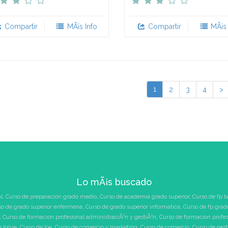
Compartir
MÃ¡s Info
Compartir
MÃ¡s 
1
2
3
4
>
Lo mÃ¡s buscado
l
,
Curso de preparacion grado medio
,
Curso de academia grado superior
,
Curso de fp b
so de grado superior enfermeria
,
Curso de grado superior informatica
,
Curso de fp grad
,
Curso de formacion profesional administraciÃ³n y gestiÃ³n
,
Curso de formacion profe
e logse
,
Curso de loe
,
Curso de comercio y marketing
,
Curso de comercio
,
Curso de ges