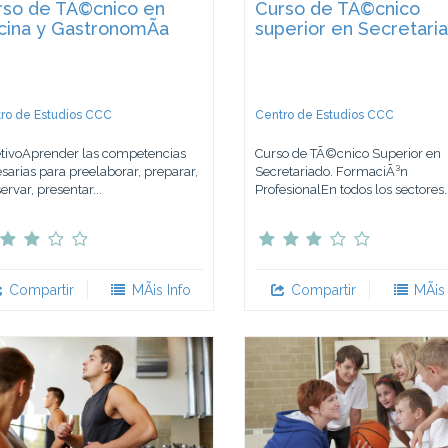
rso de TÃ©cnico en
Curso de TÃ©cnico
cina y GastronomÃ­a
superior en Secretari
ro de Estudios CCC
Centro de Estudios CCC
tivoAprender las competencias
Curso de TÃ©cnico Superior en
sarias para preelaborar, preparar,
Secretariado. FormaciÃ³n
ervar, presentar...
ProfesionalEn todos los sectores..
Compartir
MÃ¡s Info
Compartir
MÃ¡s 