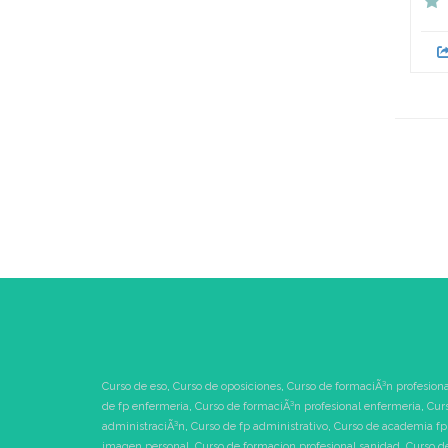
Curso de eso
,
Curso de oposiciones
,
Curso de formaciÃ³n profesiona
de fp enfermeria
,
Curso de formaciÃ³n profesional enfermeria
,
Cur
administraciÃ³n
,
Curso de fp administrativo
,
Curso de academia fp
imagen personal
,
Curso de formacion profesional sanidad
,
Curso d