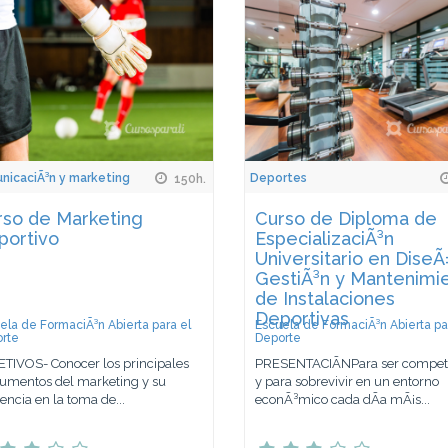
icaciÃ³n y marketing
Deportes
150h.
rso de Marketing
Curso de Diploma de
portivo
EspecializaciÃ³n
Universitario en DiseÃ
GestiÃ³n y Mantenimi
de Instalaciones
Deportivas
ela de FormaciÃ³n Abierta para el
Escuela de FormaciÃ³n Abierta pa
rte
Deporte
TIVOS- Conocer los principales
PRESENTACIÃNPara ser competi
rumentos del marketing y su
y para sobrevivir en un entorno
uencia en la toma de...
econÃ³mico cada dÃ­a mÃ¡s...