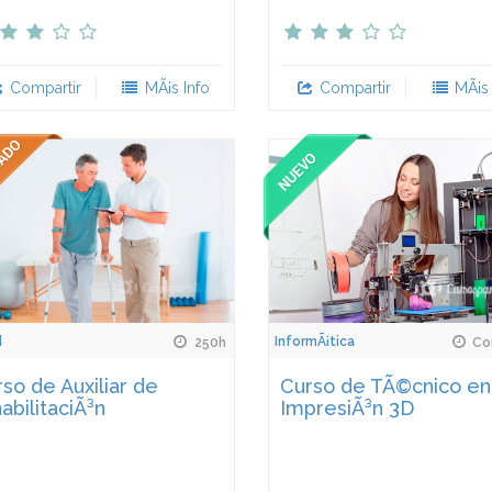
Compartir
MÃ¡s Info
Compartir
MÃ¡s 
d
InformÃ¡tica
250h
Con
so de Auxiliar de
Curso de TÃ©cnico en
abilitaciÃ³n
ImpresiÃ³n 3D