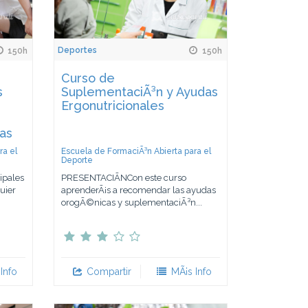
Deportes
150h
150h
Curso de
s
SuplementaciÃ³n y Ayudas
Ergonutricionales
vas
ra el
Escuela de FormaciÃ³n Abierta para el
Deporte
ipales
PRESENTACIÃNCon este curso
uier
aprenderÃ¡s a recomendar las ayudas
orogÃ©nicas y suplementaciÃ³n...
Info
Compartir
MÃ¡s Info