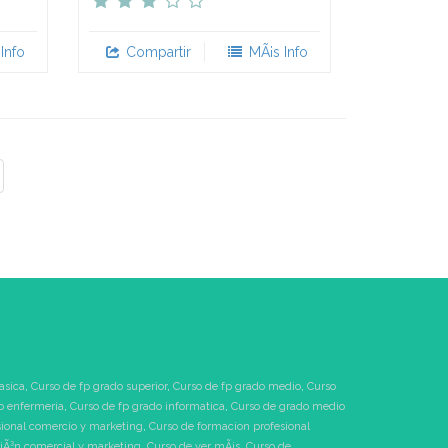
Info
Compartir
MÃ¡s Info
asica
,
Curso de fp grado superior
,
Curso de fp grado medio
,
Curso
o enfermeria
,
Curso de fp grado informatica
,
Curso de grado medio
sional comercio y marketing
,
Curso de formacion profesional
tiÃ³n comercial y marketing
,
Curso de ver mÃ¡s
,
Curso de