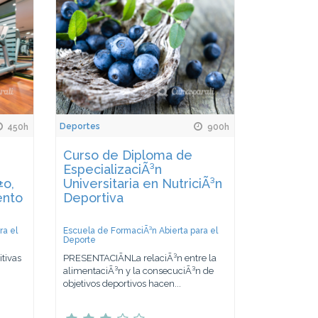
Deportes
450h
900h
Curso de Diploma de
EspecializaciÃ³n
±o,
Universitaria en NutriciÃ³n
ento
Deportiva
ra el
Escuela de FormaciÃ³n Abierta para el
Deporte
tivas
PRESENTACIÃNLa relaciÃ³n entre la
alimentaciÃ³n y la consecuciÃ³n de
objetivos deportivos hacen...