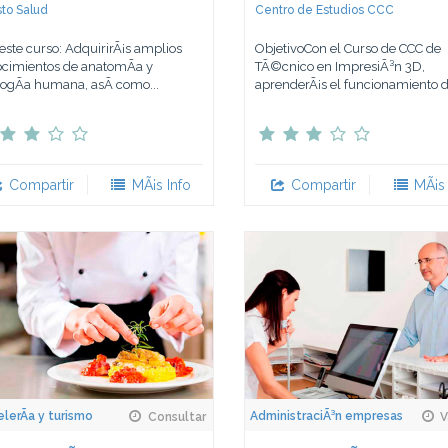
to Salud
Centro de Estudios CCC
este curso: AdquirirÃ¡s amplios
ObjetivoCon el Curso de CCC de
cimientos de anatomÃ­a y
TÃ©cnico en ImpresiÃ³n 3D,
ologÃ­a humana, asÃ­ como...
aprenderÃ¡s el funcionamiento de
Compartir
MÃ¡s Info
Compartir
MÃ¡s 
lerÃ­a y turismo
AdministraciÃ³n empresas
Consultar
V