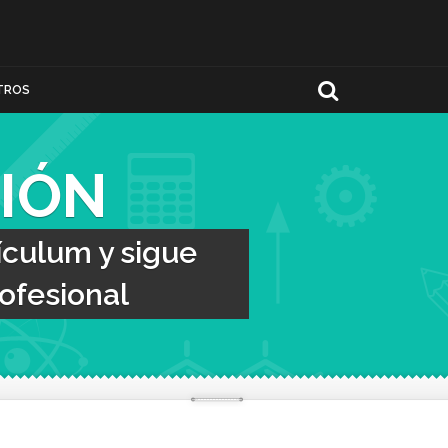
TROS
IÓN
ículum y sigue
ofesional