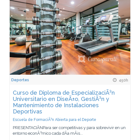
Deportes
450h
Curso de Diploma de EspecializaciÃ³n
Universitario en DiseÃ±o, GestiÃ³n y
Mantenimiento de Instalaciones
Deportivas
Escuela de FormaciÃ³n Abierta para el Deporte
PRESENTACIÃNPara ser competitivas y para sobrevivir en un
entorno econÃ³mico cada dÃ­a mÃ¡s...