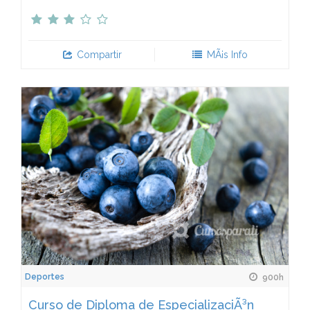
Compartir
MÃ¡s Info
Deportes
900h
Curso de Diploma de EspecializaciÃ³n