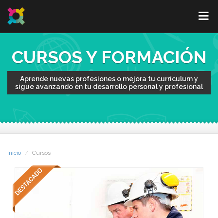
CURSOS Y FORMACIÓN
Aprende nuevas profesiones o mejora tu currículum y
sigue avanzando en tu desarrollo personal y profesional
Inicio
Cursos