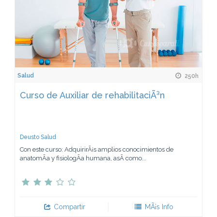
Salud
250h
Curso de Auxiliar de rehabilitaciÃ³n
Deusto Salud
Con este curso: AdquirirÃ¡s amplios conocimientos de
anatomÃ­a y fisiologÃ­a humana, asÃ­ como...
Compartir
MÃ¡s Info