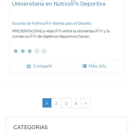
Universitaria en NutriciÃ³n Deportiva
Escuela de FormaciÃ³n Abierta para el Deporte
PRESENTACIÃNLa relaciÃ³n entre la alimentaciÃ³n y la
consecuciÃ³n de objetivos deportivos hacen...
Compartir
MÃ¡s Info
1
2
3
4
>
CATEGORIAS