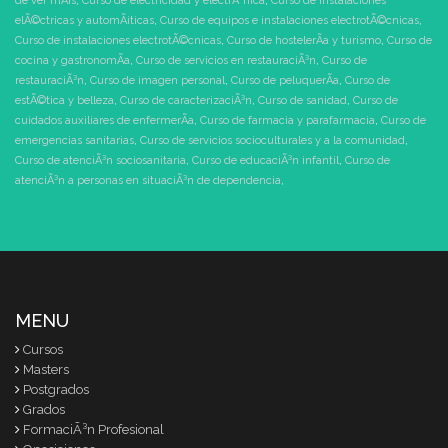
de ver mÃ¡s
,
Curso de electricidad y electrÃ³nica
,
Curso de instalaciones
elÃ©ctricas y automÃ¡ticas
,
Curso de equipos e instalaciones electrotÃ©cnicas
,
Curso de instalaciones electrotÃ©cnicas
,
Curso de hostelerÃ­a y turismo
,
Curso de
cocina y gastronomÃ­a
,
Curso de servicios en restauraciÃ³n
,
Curso de
restauraciÃ³n
,
Curso de imagen personal
,
Curso de peluquerÃ­a
,
Curso de
estÃ©tica y belleza
,
Curso de caracterizaciÃ³n
,
Curso de sanidad
,
Curso de
cuidados auxiliares de enfermerÃ­a
,
Curso de farmacia y parafarmacia
,
Curso de
emergencias sanitarias
,
Curso de servicios socioculturales y a la comunidad
,
Curso de atenciÃ³n sociosanitaria
,
Curso de educaciÃ³n infantil
,
Curso de
atenciÃ³n a personas en situaciÃ³n de dependencia
,
MENU
Cursos
Masters
Postgrados
Grados
FormaciÃ³n Profesional