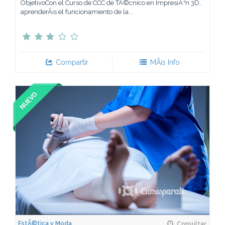
ObjetivoCon el Curso de CCC de TÃ©cnico en ImpresiÃ³n 3D,
aprenderÃ¡s el funcionamiento de la...
Compartir
MÃ¡s Info
EstÃ©tica y Moda
Consultar