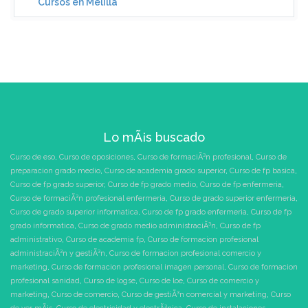
Cursos en Melilla
Lo mÃ¡s buscado
Curso de eso
,
Curso de oposiciones
,
Curso de formaciÃ³n profesional
,
Curso de
preparacion grado medio
,
Curso de academia grado superior
,
Curso de fp basica
,
Curso de fp grado superior
,
Curso de fp grado medio
,
Curso de fp enfermeria
,
Curso de formaciÃ³n profesional enfermeria
,
Curso de grado superior enfermeria
,
Curso de grado superior informatica
,
Curso de fp grado enfermeria
,
Curso de fp
grado informatica
,
Curso de grado medio administraciÃ³n
,
Curso de fp
administrativo
,
Curso de academia fp
,
Curso de formacion profesional
administraciÃ³n y gestiÃ³n
,
Curso de formacion profesional comercio y
marketing
,
Curso de formacion profesional imagen personal
,
Curso de formacion
profesional sanidad
,
Curso de logse
,
Curso de loe
,
Curso de comercio y
marketing
,
Curso de comercio
,
Curso de gestiÃ³n comercial y marketing
,
Curso