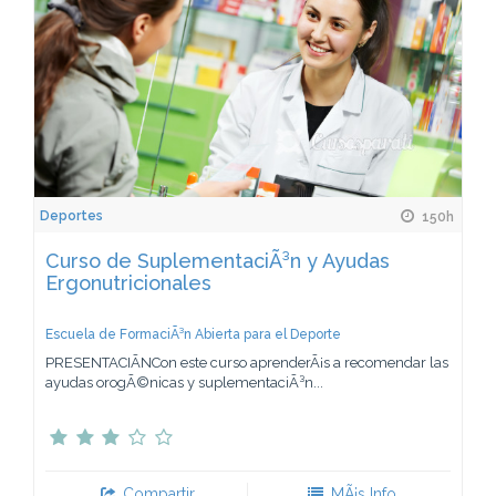
Deportes
150h
Curso de SuplementaciÃ³n y Ayudas
Ergonutricionales
Escuela de FormaciÃ³n Abierta para el Deporte
PRESENTACIÃNCon este curso aprenderÃ¡s a recomendar las
ayudas orogÃ©nicas y suplementaciÃ³n...
Compartir
MÃ¡s Info