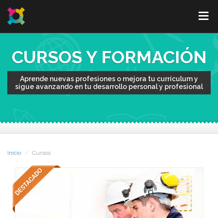
CURSOS Y FORMACIÓN
Aprende nuevas profesiones o mejora tu currículum y
sigue avanzando en tu desarrollo personal y profesional
Inicio
Cursos