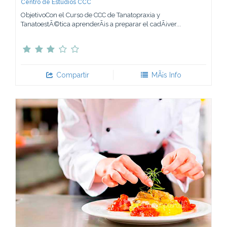
Centro de Estudios CCC
ObjetivoCon el Curso de CCC de Tanatopraxia y
TanatoestÃ©tica aprenderÃ¡s a preparar el cadÃ¡ver...
Compartir
MÃ¡s Info