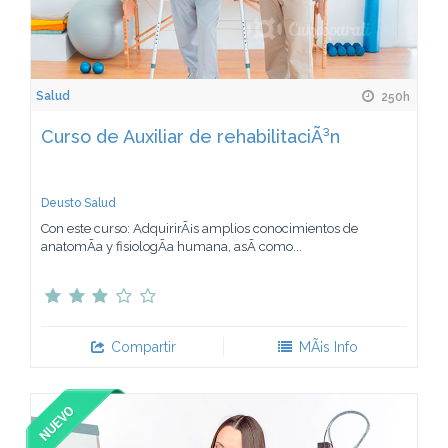
Salud
250h
Curso de Auxiliar de rehabilitaciÃ³n
Deusto Salud
Con este curso: AdquirirÃ¡s amplios conocimientos de
anatomÃ­a y fisiologÃ­a humana, asÃ­ como...
Compartir
MÃ¡s Info