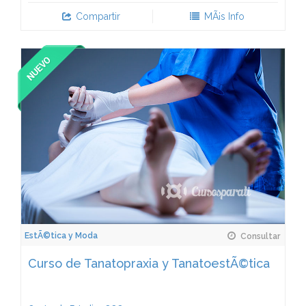
Compartir
MÃ¡s Info
EstÃ©tica y Moda
Consultar
Curso de Tanatopraxia y TanatoestÃ©tica