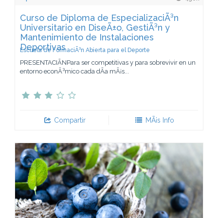
Curso de Diploma de EspecializaciÃ³n
Universitario en DiseÃ±o, GestiÃ³n y
Mantenimiento de Instalaciones
Deportivas
Escuela de FormaciÃ³n Abierta para el Deporte
PRESENTACIÃNPara ser competitivas y para sobrevivir en un
entorno econÃ³mico cada dÃ­a mÃ¡s...
Compartir
MÃ¡s Info