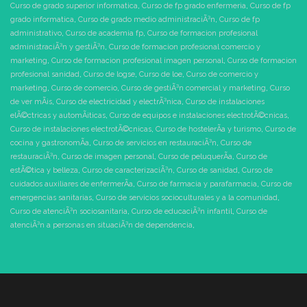
Curso de grado superior informatica
,
Curso de fp grado enfermeria
,
Curso de fp
grado informatica
,
Curso de grado medio administraciÃ³n
,
Curso de fp
administrativo
,
Curso de academia fp
,
Curso de formacion profesional
administraciÃ³n y gestiÃ³n
,
Curso de formacion profesional comercio y
marketing
,
Curso de formacion profesional imagen personal
,
Curso de formacion
profesional sanidad
,
Curso de logse
,
Curso de loe
,
Curso de comercio y
marketing
,
Curso de comercio
,
Curso de gestiÃ³n comercial y marketing
,
Curso
de ver mÃ¡s
,
Curso de electricidad y electrÃ³nica
,
Curso de instalaciones
elÃ©ctricas y automÃ¡ticas
,
Curso de equipos e instalaciones electrotÃ©cnicas
,
Curso de instalaciones electrotÃ©cnicas
,
Curso de hostelerÃ­a y turismo
,
Curso de
cocina y gastronomÃ­a
,
Curso de servicios en restauraciÃ³n
,
Curso de
restauraciÃ³n
,
Curso de imagen personal
,
Curso de peluquerÃ­a
,
Curso de
estÃ©tica y belleza
,
Curso de caracterizaciÃ³n
,
Curso de sanidad
,
Curso de
cuidados auxiliares de enfermerÃ­a
,
Curso de farmacia y parafarmacia
,
Curso de
emergencias sanitarias
,
Curso de servicios socioculturales y a la comunidad
,
Curso de atenciÃ³n sociosanitaria
,
Curso de educaciÃ³n infantil
,
Curso de
atenciÃ³n a personas en situaciÃ³n de dependencia
,