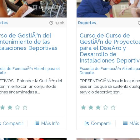
rtes
Deportes
150h
so de GestiÃ³n del
Curso de Curso de
ntenimiento de las
GestiÃ³n de Proyecto
talaciones Deportivas
para el DiseÃ±o y
Desarrollo de
Instalaciones Deporti
ela de FormaciÃ³n Abierta para el
Escuela de FormaciÃ³n Abierta pa
rte
Deporte
TIVOS - Entender la GestiÃ³n del
PRESENTACIÃNUno de los princ
enimiento con un conjunto de
ejes en los que se sustenta cualq
ones encaminadas a...
servicio deportivo son...
Compartir
MÃ¡s Info
Compartir
MÃ¡s 