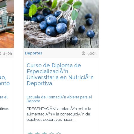
Deportes
450h
900h
Curso de Diploma de
EspecializaciÃ³n
±o,
Universitaria en NutriciÃ³n
ento
Deportiva
ra el
Escuela de FormaciÃ³n Abierta para el
Deporte
tivas
PRESENTACIÃNLa relaciÃ³n entre la
alimentaciÃ³n y la consecuciÃ³n de
objetivos deportivos hacen...