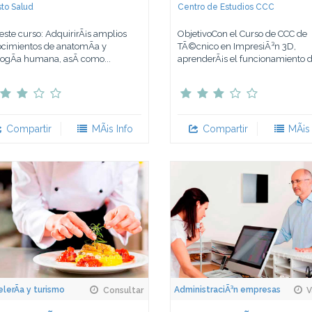
to Salud
Centro de Estudios CCC
este curso: AdquirirÃ¡s amplios
ObjetivoCon el Curso de CCC de
cimientos de anatomÃ­a y
TÃ©cnico en ImpresiÃ³n 3D,
ologÃ­a humana, asÃ­ como...
aprenderÃ¡s el funcionamiento de
Compartir
MÃ¡s Info
Compartir
MÃ¡s 
lerÃ­a y turismo
AdministraciÃ³n empresas
Consultar
V