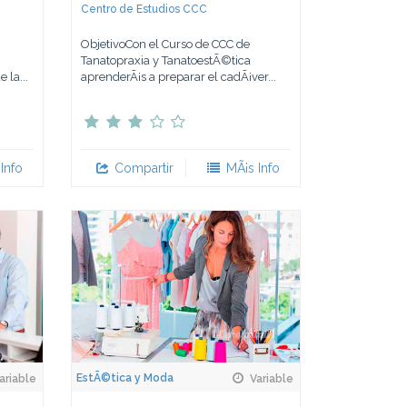
Centro de Estudios CCC
ObjetivoCon el Curso de CCC de
Tanatopraxia y TanatoestÃ©tica
 la...
aprenderÃ¡s a preparar el cadÃ¡ver...
Info
Compartir
MÃ¡s Info
EstÃ©tica y Moda
ariable
Variable