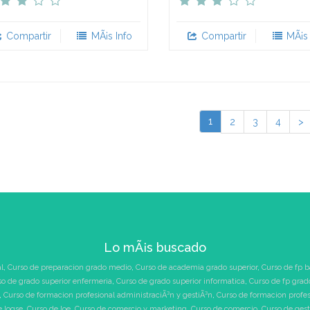
Compartir
MÃ¡s Info
Compartir
MÃ¡s 
1
2
3
4
>
Lo mÃ¡s buscado
l
,
Curso de preparacion grado medio
,
Curso de academia grado superior
,
Curso de fp b
so de grado superior enfermeria
,
Curso de grado superior informatica
,
Curso de fp grad
,
Curso de formacion profesional administraciÃ³n y gestiÃ³n
,
Curso de formacion profe
e logse
,
Curso de loe
,
Curso de comercio y marketing
,
Curso de comercio
,
Curso de ges