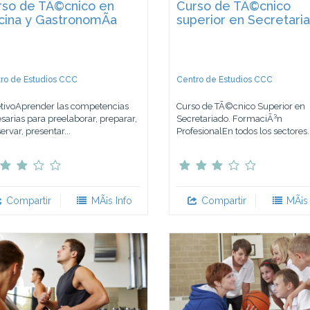
rso de TÃ©cnico en
Curso de TÃ©cnico
cina y GastronomÃ­a
superior en Secretari
ro de Estudios CCC
Centro de Estudios CCC
tivoAprender las competencias
Curso de TÃ©cnico Superior en
sarias para preelaborar, preparar,
Secretariado. FormaciÃ³n
ervar, presentar...
ProfesionalEn todos los sectores..
Compartir
MÃ¡s Info
Compartir
MÃ¡s 