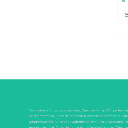
Curso de eso
,
Curso de oposiciones
,
Curso de formaciÃ³n profesiona
de fp enfermeria
,
Curso de formaciÃ³n profesional enfermeria
,
Cur
administraciÃ³n
,
Curso de fp administrativo
,
Curso de academia fp
imagen personal
,
Curso de formacion profesional sanidad
,
Curso d