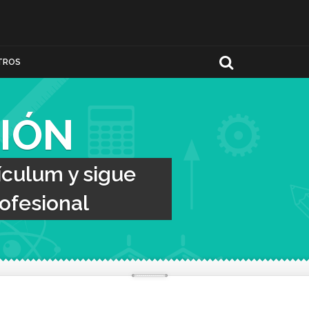
TROS
IÓN
ículum y sigue
ofesional