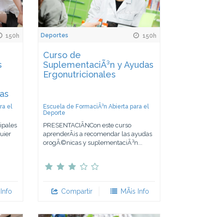
Deportes
150h
150h
Curso de
s
SuplementaciÃ³n y Ayudas
Ergonutricionales
vas
ra el
Escuela de FormaciÃ³n Abierta para el
Deporte
ipales
PRESENTACIÃNCon este curso
uier
aprenderÃ¡s a recomendar las ayudas
orogÃ©nicas y suplementaciÃ³n...
Info
Compartir
MÃ¡s Info