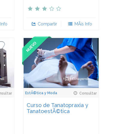
Info
Compartir
MÃ¡s Info
EstÃ©tica y Moda
sultar
Consultar
Curso de Tanatopraxia y
TanatoestÃ©tica