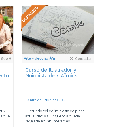
Arte y decoraciÃ³n
800 H
Consultar
Curso de Ilustrador y
ento
Guionista de CÃ³mics
Centro de Estudios CCC
stÃ¡
El mundo del cÃ³mic esta de plena
as que
actualidad y su influencia queda
reflejada en innumerables...