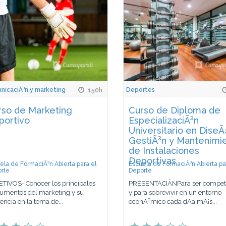
icaciÃ³n y marketing
Deportes
150h.
rso de Marketing
Curso de Diploma de
portivo
EspecializaciÃ³n
Universitario en DiseÃ
GestiÃ³n y Mantenimi
de Instalaciones
Deportivas
ela de FormaciÃ³n Abierta para el
Escuela de FormaciÃ³n Abierta pa
rte
Deporte
TIVOS- Conocer los principales
PRESENTACIÃNPara ser competi
rumentos del marketing y su
y para sobrevivir en un entorno
uencia en la toma de...
econÃ³mico cada dÃ­a mÃ¡s...