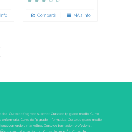
Info
Compartir
MÃ¡s Info
asica
,
Curso de fp grado superior
,
Curso de fp grado medio
,
Curso
o enfermeria
,
Curso de fp grado informatica
,
Curso de grado medio
sional comercio y marketing
,
Curso de formacion profesional
tiÃ³n comercial y marketing
,
Curso de ver mÃ¡s
,
Curso de