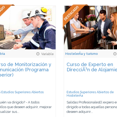
tria
HostelerÃ­a y turismo
Variable
so de Monitorización y
Curso de Experto en
municación (Programa
DirecciÃ³n de Alojami
erior)
 Estudios Superiores Abiertos
Estudios Superiores Abiertos de
HostelerÃ­a
uién va dirigido? - A todos
Salidas ProfesionalesEl expero e
llos que deseen adquirir, mejorar
dirigido a todas aquellas person
ualizar sus...
deseen adquirir...