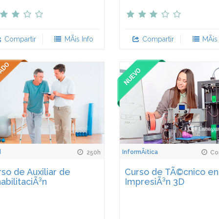
Compartir
MÃ¡s Info
Compartir
MÃ¡s 
d
InformÃ¡tica
250h
Con
so de Auxiliar de
Curso de TÃ©cnico en
abilitaciÃ³n
ImpresiÃ³n 3D