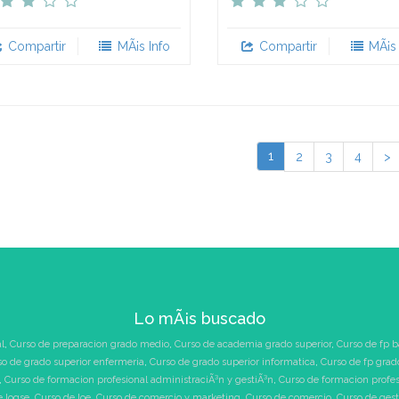
Compartir
MÃ¡s Info
Compartir
MÃ¡s 
1
2
3
4
>
Lo mÃ¡s buscado
l
,
Curso de preparacion grado medio
,
Curso de academia grado superior
,
Curso de fp b
so de grado superior enfermeria
,
Curso de grado superior informatica
,
Curso de fp grad
,
Curso de formacion profesional administraciÃ³n y gestiÃ³n
,
Curso de formacion profe
e logse
,
Curso de loe
,
Curso de comercio y marketing
,
Curso de comercio
,
Curso de ges