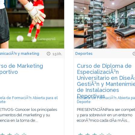
icaciÃ³n y marketing
Deportes
150h.
rso de Marketing
Curso de Diploma de
portivo
EspecializaciÃ³n
Universitario en DiseÃ
GestiÃ³n y Mantenimi
de Instalaciones
Deportivas
ela de FormaciÃ³n Abierta para el
Escuela de FormaciÃ³n Abierta pa
rte
Deporte
TIVOS- Conocer los principales
PRESENTACIÃNPara ser competi
rumentos del marketing y su
y para sobrevivir en un entorno
uencia en la toma de...
econÃ³mico cada dÃ­a mÃ¡s...