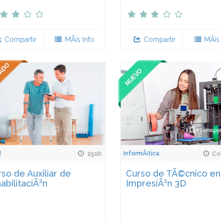
Compartir
MÃ¡s Info
Compartir
MÃ¡s 
d
InformÃ¡tica
250h
Con
so de Auxiliar de
Curso de TÃ©cnico en
abilitaciÃ³n
ImpresiÃ³n 3D