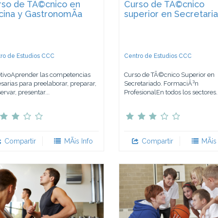
rso de TÃ©cnico en
Curso de TÃ©cnico
cina y GastronomÃ­a
superior en Secretari
ro de Estudios CCC
Centro de Estudios CCC
tivoAprender las competencias
Curso de TÃ©cnico Superior en
sarias para preelaborar, preparar,
Secretariado. FormaciÃ³n
ervar, presentar...
ProfesionalEn todos los sectores..
Compartir
MÃ¡s Info
Compartir
MÃ¡s 