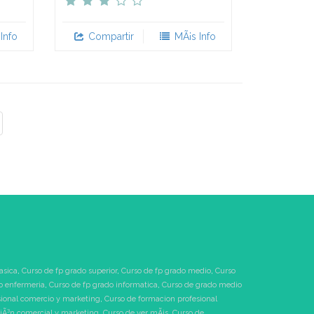
Info
Compartir
MÃ¡s Info
asica
,
Curso de fp grado superior
,
Curso de fp grado medio
,
Curso
o enfermeria
,
Curso de fp grado informatica
,
Curso de grado medio
sional comercio y marketing
,
Curso de formacion profesional
tiÃ³n comercial y marketing
,
Curso de ver mÃ¡s
,
Curso de