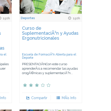
Deportes
150h
150h
Curso de
s
SuplementaciÃ³n y Ayudas
Ergonutricionales
vas
ra el
Escuela de FormaciÃ³n Abierta para el
Deporte
ipales
PRESENTACIÃNCon este curso
uier
aprenderÃ¡s a recomendar las ayudas
orogÃ©nicas y suplementaciÃ³n...
Info
Compartir
MÃ¡s Info