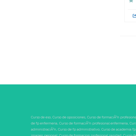
Curso de eso
,
Curso de oposiciones
,
Curso de formaciÃ³n profesiona
de fp enfermeria
,
Curso de formaciÃ³n profesional enfermeria
,
Cur
administraciÃ³n
,
Curso de fp administrativo
,
Curso de academia fp
imagen personal
,
Curso de formacion profesional sanidad
,
Curso d