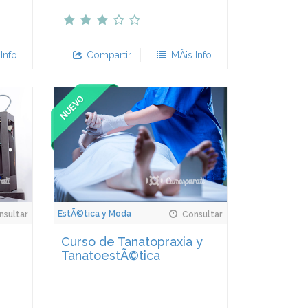
Info
Compartir
MÃ¡s Info
EstÃ©tica y Moda
sultar
Consultar
Curso de Tanatopraxia y
TanatoestÃ©tica