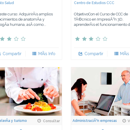
to Salud
Centro de Estudios CCC
este curso: AdquirirÃ¡s amplios
ObjetivoCon el Curso de CCC de
cimientos de anatomÃ­a y
TÃ©cnico en ImpresiÃ³n 3D,
ologÃ­a humana, asÃ­ como...
aprenderÃ¡s el funcionamiento de
Compartir
MÃ¡s Info
Compartir
MÃ¡s 
lerÃ­a y turismo
AdministraciÃ³n empresas
Consultar
V