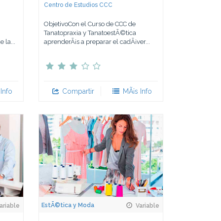
Centro de Estudios CCC
ObjetivoCon el Curso de CCC de
Tanatopraxia y TanatoestÃ©tica
 la...
aprenderÃ¡s a preparar el cadÃ¡ver...
Info
Compartir
MÃ¡s Info
EstÃ©tica y Moda
ariable
Variable