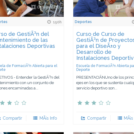
rtes
Deportes
150h
so de GestiÃ³n del
Curso de Curso de
ntenimiento de las
GestiÃ³n de Proyecto
talaciones Deportivas
para el DiseÃ±o y
Desarrollo de
Instalaciones Deporti
ela de FormaciÃ³n Abierta para el
Escuela de FormaciÃ³n Abierta pa
rte
Deporte
TIVOS - Entender la GestiÃ³n del
PRESENTACIÃNUno de los princ
enimiento con un conjunto de
ejes en los que se sustenta cualq
ones encaminadas a...
servicio deportivo son...
Compartir
MÃ¡s Info
Compartir
MÃ¡s 