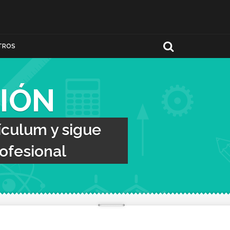
TROS
IÓN
ículum y sigue
ofesional