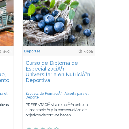
Deportes
450h
900h
Curso de Diploma de
EspecializaciÃ³n
±o,
Universitaria en NutriciÃ³n
ento
Deportiva
ra el
Escuela de FormaciÃ³n Abierta para el
Deporte
tivas
PRESENTACIÃNLa relaciÃ³n entre la
alimentaciÃ³n y la consecuciÃ³n de
objetivos deportivos hacen...