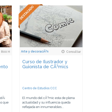
Arte y decoraciÃ³n
800 H
Consultar
Curso de Ilustrador y
ento
Guionista de CÃ³mics
Centro de Estudios CCC
stÃ¡
El mundo del cÃ³mic esta de plena
as que
actualidad y su influencia queda
reflejada en innumerables...