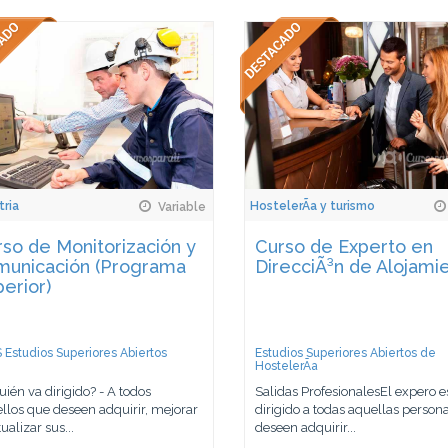
tria
HostelerÃ­a y turismo
Variable
so de Monitorización y
Curso de Experto en
municación (Programa
DirecciÃ³n de Alojami
erior)
 Estudios Superiores Abiertos
Estudios Superiores Abiertos de
HostelerÃ­a
uién va dirigido? - A todos
Salidas ProfesionalesEl expero e
llos que deseen adquirir, mejorar
dirigido a todas aquellas person
ualizar sus...
deseen adquirir...