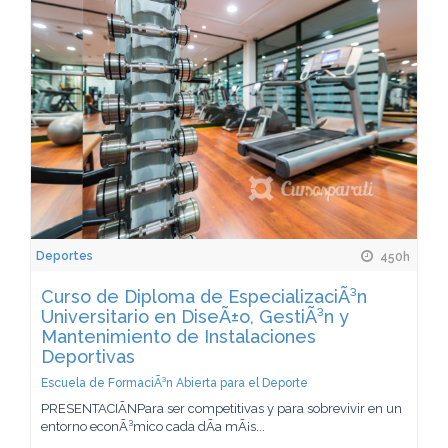
Deportes
450h
Curso de Diploma de EspecializaciÃ³n
Universitario en DiseÃ±o, GestiÃ³n y
Mantenimiento de Instalaciones
Deportivas
Escuela de FormaciÃ³n Abierta para el Deporte
PRESENTACIÃNPara ser competitivas y para sobrevivir en un
entorno econÃ³mico cada dÃ­a mÃ¡s...