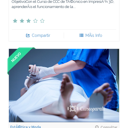
ObjetivoCon el Curso de CCC de TÃ©cnico en ImpresiÃ³n 3D,
aprenderÃ¡s el funcionamiento de la...
Compartir
MÃ¡s Info
EstÃ©tica y Moda
Consultar