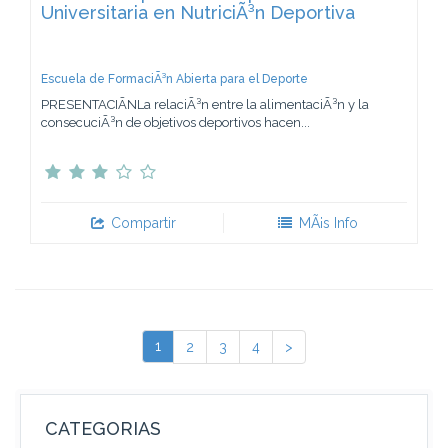
Universitaria en NutriciÃ³n Deportiva
Escuela de FormaciÃ³n Abierta para el Deporte
PRESENTACIÃNLa relaciÃ³n entre la alimentaciÃ³n y la
consecuciÃ³n de objetivos deportivos hacen...
Compartir
MÃ¡s Info
1
2
3
4
>
CATEGORIAS