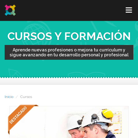
CURSOS Y FORMACIÓN
Aprende nuevas profesiones o mejora tu currículum y
sigue avanzando en tu desarrollo personal y profesional
Inicio
Cursos