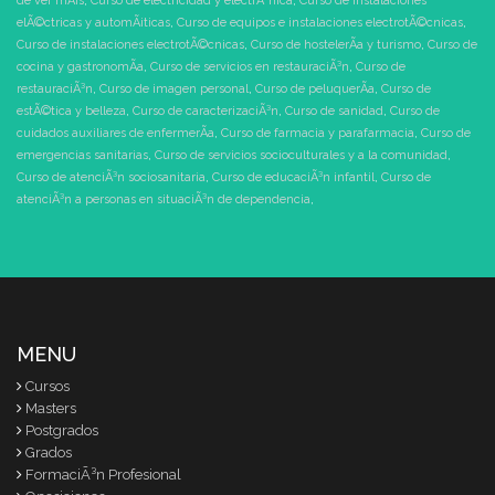
de ver mÃ¡s
,
Curso de electricidad y electrÃ³nica
,
Curso de instalaciones
elÃ©ctricas y automÃ¡ticas
,
Curso de equipos e instalaciones electrotÃ©cnicas
,
Curso de instalaciones electrotÃ©cnicas
,
Curso de hostelerÃ­a y turismo
,
Curso de
cocina y gastronomÃ­a
,
Curso de servicios en restauraciÃ³n
,
Curso de
restauraciÃ³n
,
Curso de imagen personal
,
Curso de peluquerÃ­a
,
Curso de
estÃ©tica y belleza
,
Curso de caracterizaciÃ³n
,
Curso de sanidad
,
Curso de
cuidados auxiliares de enfermerÃ­a
,
Curso de farmacia y parafarmacia
,
Curso de
emergencias sanitarias
,
Curso de servicios socioculturales y a la comunidad
,
Curso de atenciÃ³n sociosanitaria
,
Curso de educaciÃ³n infantil
,
Curso de
atenciÃ³n a personas en situaciÃ³n de dependencia
,
MENU
Cursos
Masters
Postgrados
Grados
FormaciÃ³n Profesional