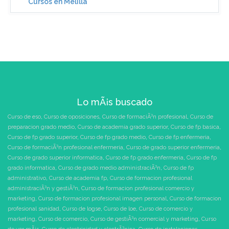
Cursos en Melilla
Lo mÃ¡s buscado
Curso de eso
,
Curso de oposiciones
,
Curso de formaciÃ³n profesional
,
Curso de
preparacion grado medio
,
Curso de academia grado superior
,
Curso de fp basica
,
Curso de fp grado superior
,
Curso de fp grado medio
,
Curso de fp enfermeria
,
Curso de formaciÃ³n profesional enfermeria
,
Curso de grado superior enfermeria
,
Curso de grado superior informatica
,
Curso de fp grado enfermeria
,
Curso de fp
grado informatica
,
Curso de grado medio administraciÃ³n
,
Curso de fp
administrativo
,
Curso de academia fp
,
Curso de formacion profesional
administraciÃ³n y gestiÃ³n
,
Curso de formacion profesional comercio y
marketing
,
Curso de formacion profesional imagen personal
,
Curso de formacion
profesional sanidad
,
Curso de logse
,
Curso de loe
,
Curso de comercio y
marketing
,
Curso de comercio
,
Curso de gestiÃ³n comercial y marketing
,
Curso