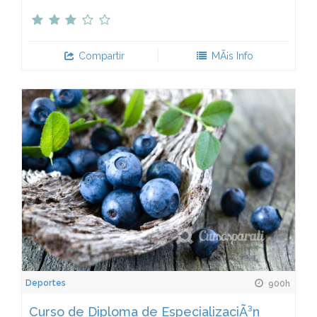
Compartir
MÃ¡s Info
Deportes
900h
Curso de Diploma de EspecializaciÃ³n