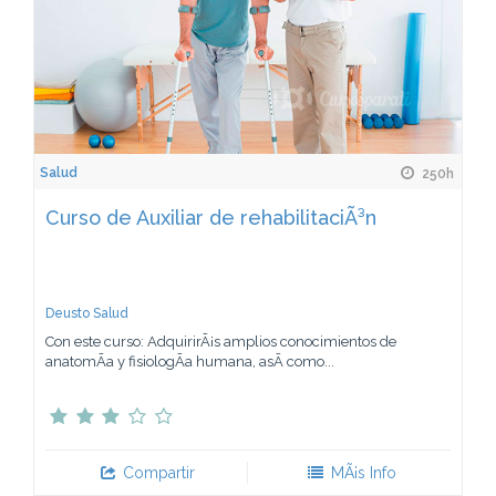
Salud
250h
Curso de Auxiliar de rehabilitaciÃ³n
Deusto Salud
Con este curso: AdquirirÃ¡s amplios conocimientos de
anatomÃ­a y fisiologÃ­a humana, asÃ­ como...
Compartir
MÃ¡s Info