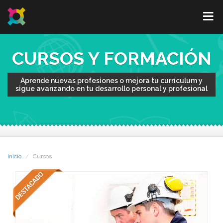
CURSOS Y FORMACIÓN
Aprende nuevas profesiones o mejora tu currículum y
sigue avanzando en tu desarrollo personal y profesional
Inicio
Cursos