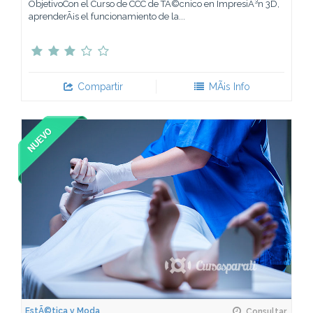
ObjetivoCon el Curso de CCC de TÃ©cnico en ImpresiÃ³n 3D,
aprenderÃ¡s el funcionamiento de la...
Compartir
MÃ¡s Info
EstÃ©tica y Moda
Consultar