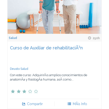
Salud
250h
Curso de Auxiliar de rehabilitaciÃ³n
Deusto Salud
Con este curso: AdquirirÃ¡s amplios conocimientos de
anatomÃ­a y fisiologÃ­a humana, asÃ­ como...
Compartir
MÃ¡s Info