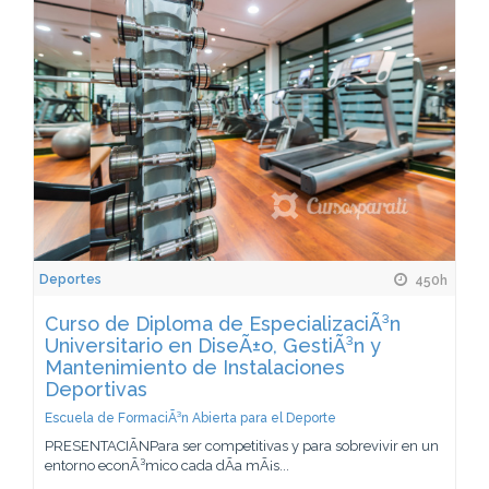
Deportes
450h
Curso de Diploma de EspecializaciÃ³n
Universitario en DiseÃ±o, GestiÃ³n y
Mantenimiento de Instalaciones
Deportivas
Escuela de FormaciÃ³n Abierta para el Deporte
PRESENTACIÃNPara ser competitivas y para sobrevivir en un
entorno econÃ³mico cada dÃ­a mÃ¡s...