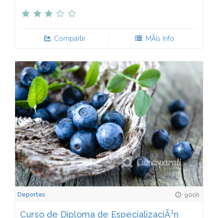
Compartir
MÃ¡s Info
Deportes
900h
Curso de Diploma de EspecializaciÃ³n