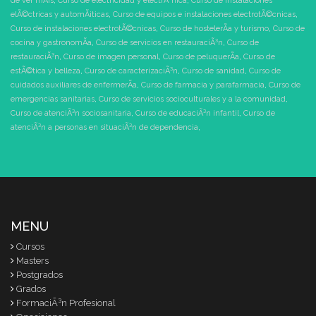
de ver mÃ¡s
,
Curso de electricidad y electrÃ³nica
,
Curso de instalaciones
elÃ©ctricas y automÃ¡ticas
,
Curso de equipos e instalaciones electrotÃ©cnicas
,
Curso de instalaciones electrotÃ©cnicas
,
Curso de hostelerÃ­a y turismo
,
Curso de
cocina y gastronomÃ­a
,
Curso de servicios en restauraciÃ³n
,
Curso de
restauraciÃ³n
,
Curso de imagen personal
,
Curso de peluquerÃ­a
,
Curso de
estÃ©tica y belleza
,
Curso de caracterizaciÃ³n
,
Curso de sanidad
,
Curso de
cuidados auxiliares de enfermerÃ­a
,
Curso de farmacia y parafarmacia
,
Curso de
emergencias sanitarias
,
Curso de servicios socioculturales y a la comunidad
,
Curso de atenciÃ³n sociosanitaria
,
Curso de educaciÃ³n infantil
,
Curso de
atenciÃ³n a personas en situaciÃ³n de dependencia
,
MENU
Cursos
Masters
Postgrados
Grados
FormaciÃ³n Profesional