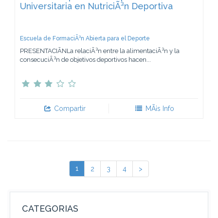
Universitaria en NutriciÃ³n Deportiva
Escuela de FormaciÃ³n Abierta para el Deporte
PRESENTACIÃNLa relaciÃ³n entre la alimentaciÃ³n y la
consecuciÃ³n de objetivos deportivos hacen...
Compartir
MÃ¡s Info
1
2
3
4
>
CATEGORIAS