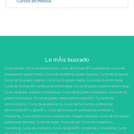
Cursos en Melilla
Lo mÃ¡s buscado
Curso de eso
,
Curso de oposiciones
,
Curso de formaciÃ³n profesional
,
Curso de
preparacion grado medio
,
Curso de academia grado superior
,
Curso de fp basica
,
Curso de fp grado superior
,
Curso de fp grado medio
,
Curso de fp enfermeria
,
Curso de formaciÃ³n profesional enfermeria
,
Curso de grado superior enfermeria
,
Curso de grado superior informatica
,
Curso de fp grado enfermeria
,
Curso de fp
grado informatica
,
Curso de grado medio administraciÃ³n
,
Curso de fp
administrativo
,
Curso de academia fp
,
Curso de formacion profesional
administraciÃ³n y gestiÃ³n
,
Curso de formacion profesional comercio y
marketing
,
Curso de formacion profesional imagen personal
,
Curso de formacion
profesional sanidad
,
Curso de logse
,
Curso de loe
,
Curso de comercio y
marketing
,
Curso de comercio
,
Curso de gestiÃ³n comercial y marketing
,
Curso