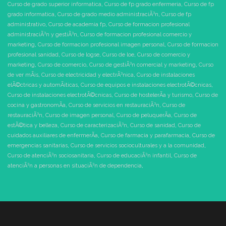
Curso de grado superior informatica
,
Curso de fp grado enfermeria
,
Curso de fp
grado informatica
,
Curso de grado medio administraciÃ³n
,
Curso de fp
administrativo
,
Curso de academia fp
,
Curso de formacion profesional
administraciÃ³n y gestiÃ³n
,
Curso de formacion profesional comercio y
marketing
,
Curso de formacion profesional imagen personal
,
Curso de formacion
profesional sanidad
,
Curso de logse
,
Curso de loe
,
Curso de comercio y
marketing
,
Curso de comercio
,
Curso de gestiÃ³n comercial y marketing
,
Curso
de ver mÃ¡s
,
Curso de electricidad y electrÃ³nica
,
Curso de instalaciones
elÃ©ctricas y automÃ¡ticas
,
Curso de equipos e instalaciones electrotÃ©cnicas
,
Curso de instalaciones electrotÃ©cnicas
,
Curso de hostelerÃ­a y turismo
,
Curso de
cocina y gastronomÃ­a
,
Curso de servicios en restauraciÃ³n
,
Curso de
restauraciÃ³n
,
Curso de imagen personal
,
Curso de peluquerÃ­a
,
Curso de
estÃ©tica y belleza
,
Curso de caracterizaciÃ³n
,
Curso de sanidad
,
Curso de
cuidados auxiliares de enfermerÃ­a
,
Curso de farmacia y parafarmacia
,
Curso de
emergencias sanitarias
,
Curso de servicios socioculturales y a la comunidad
,
Curso de atenciÃ³n sociosanitaria
,
Curso de educaciÃ³n infantil
,
Curso de
atenciÃ³n a personas en situaciÃ³n de dependencia
,