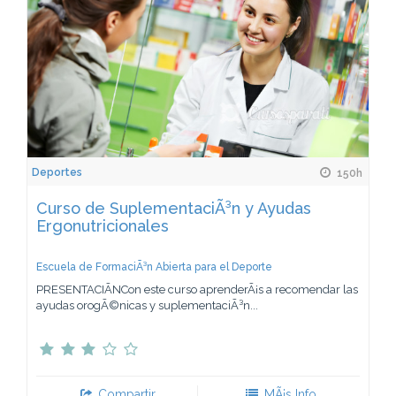
Deportes
150h
Curso de SuplementaciÃ³n y Ayudas
Ergonutricionales
Escuela de FormaciÃ³n Abierta para el Deporte
PRESENTACIÃNCon este curso aprenderÃ¡s a recomendar las
ayudas orogÃ©nicas y suplementaciÃ³n...
Compartir
MÃ¡s Info