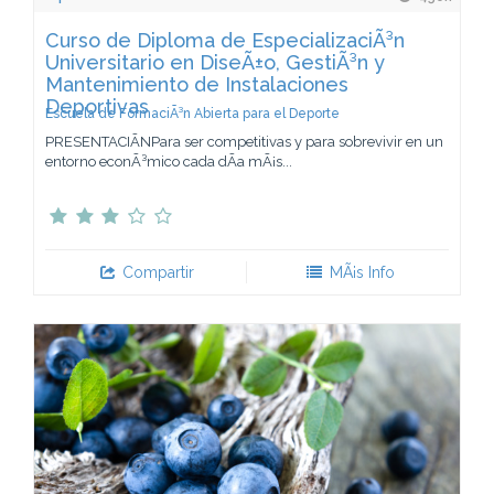
Curso de Diploma de EspecializaciÃ³n
Universitario en DiseÃ±o, GestiÃ³n y
Mantenimiento de Instalaciones
Deportivas
Escuela de FormaciÃ³n Abierta para el Deporte
PRESENTACIÃNPara ser competitivas y para sobrevivir en un
entorno econÃ³mico cada dÃ­a mÃ¡s...
Compartir
MÃ¡s Info