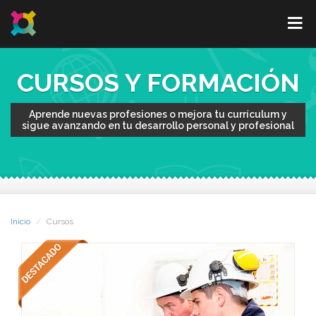
CURSOS Y FORMACIÓN
Aprende nuevas profesiones o mejora tu currículum y
sigue avanzando en tu desarrollo personal y profesional
Inicio
Cursos