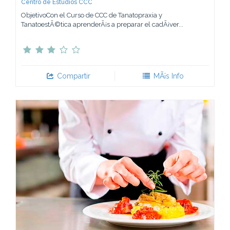
Centro de Estudios CCC
ObjetivoCon el Curso de CCC de Tanatopraxia y
TanatoestÃ©tica aprenderÃ¡s a preparar el cadÃ¡ver...
Compartir
MÃ¡s Info