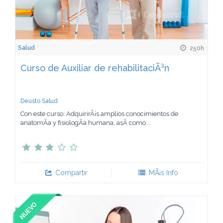
Salud
250h
Curso de Auxiliar de rehabilitaciÃ³n
Deusto Salud
Con este curso: AdquirirÃ¡s amplios conocimientos de
anatomÃ­a y fisiologÃ­a humana, asÃ­ como...
Compartir
MÃ¡s Info