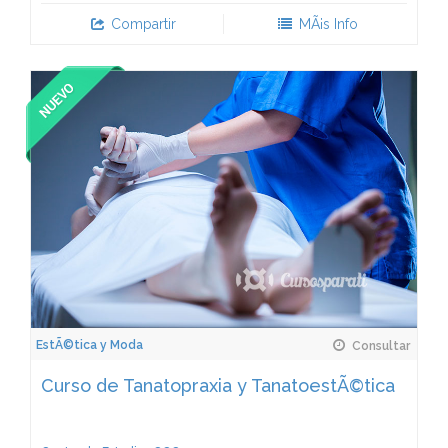
Compartir
MÃ¡s Info
EstÃ©tica y Moda
Consultar
Curso de Tanatopraxia y TanatoestÃ©tica