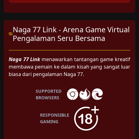
Naga 77 Link - Arena Game Virtual
Pengalaman Seru Bersama
Naga 77 Link
menawarkan tantangan game kreatif
membawa pemain ke dalam kisah yang sangat luar
biasa dari pengalaman Naga 77.
SUPPORTED
BROWSERS
RESPONSIBLE
GAMING