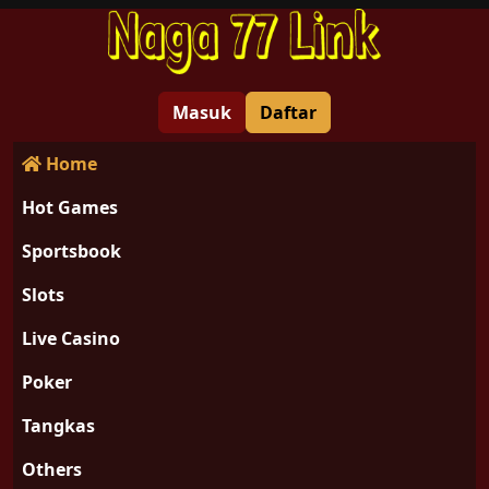
Masuk
Daftar
Home
Hot Games
Sportsbook
Slots
Live Casino
Poker
Tangkas
Others