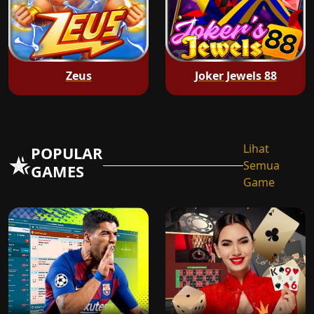
Zeus
Joker Jewels 88
Lihat
POPULAR
Semua
GAMES
Game