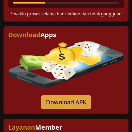
* waktu proses selama bank online dan tidak gangguan
Download
Apps
Download APK
Layanan
Member