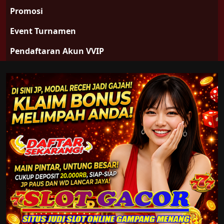
Promosi
Event Turnamen
Pendaftaran Akun VVIP