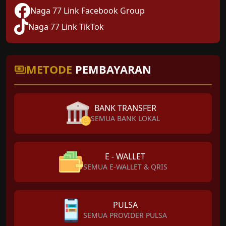
Naga 77 Link Facebook Group
Naga 77 Link TikTok
METODE
PEMBAYARAN
BANK TRANSFER
SEMUA BANK LOKAL
E - WALLET
SEMUA E-WALLET & QRIS
PULSA
SEMUA PROVIDER PULSA