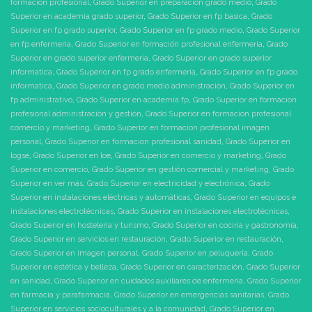
formación profesional
,
Grado Superior en preparacion grado medio
,
Grado
Superior en academia grado superior
,
Grado Superior en fp basica
,
Grado
Superior en fp grado superior
,
Grado Superior en fp grado medio
,
Grado Superior
en fp enfermeria
,
Grado Superior en formación profesional enfermeria
,
Grado
Superior en grado superior enfermeria
,
Grado Superior en grado superior
informatica
,
Grado Superior en fp grado enfermeria
,
Grado Superior en fp grado
informatica
,
Grado Superior en grado medio administración
,
Grado Superior en
fp administrativo
,
Grado Superior en academia fp
,
Grado Superior en formacion
profesional administración y gestión
,
Grado Superior en formacion profesional
comercio y marketing
,
Grado Superior en formacion profesional imagen
personal
,
Grado Superior en formacion profesional sanidad
,
Grado Superior en
logse
,
Grado Superior en loe
,
Grado Superior en comercio y marketing
,
Grado
Superior en comercio
,
Grado Superior en gestión comercial y marketing
,
Grado
Superior en ver más
,
Grado Superior en electricidad y electrónica
,
Grado
Superior en instalaciones eléctricas y automáticas
,
Grado Superior en equipos e
instalaciones electrotécnicas
,
Grado Superior en instalaciones electrotécnicas
,
Grado Superior en hostelería y turismo
,
Grado Superior en cocina y gastronomía
,
Grado Superior en servicios en restauración
,
Grado Superior en restauración
,
Grado Superior en imagen personal
,
Grado Superior en peluquería
,
Grado
Superior en estética y belleza
,
Grado Superior en caracterización
,
Grado Superior
en sanidad
,
Grado Superior en cuidados auxiliares de enfermería
,
Grado Superior
en farmacia y parafarmacia
,
Grado Superior en emergencias sanitarias
,
Grado
Superior en servicios socioculturales y a la comunidad
,
Grado Superior en