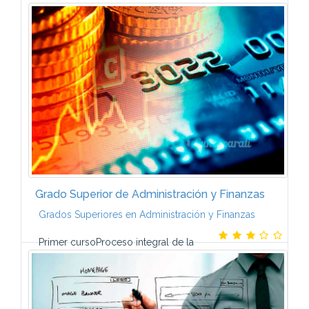
comercio internacionalGestión económica y
financiera de la empresaLogística de
aprovisionamientoInglés Logística de
almacenamiento ...
Grado Superior de Administración y Finanzas
Grados Superiores en Administración y Finanzas
Primer cursoProceso integral de la
actividad comercialComunicación y atención al
clienteInglésOfimática y proceso de
informaciónRR.HH. y responsabilidad social...