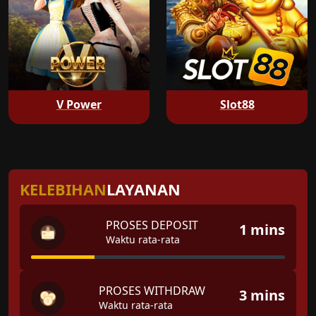
V Power
Slot88
KELEBIHAN
LAYANAN
PROSES DEPOSIT
1 mins
Waktu rata-rata
PROSES WITHDRAW
3 mins
Waktu rata-rata