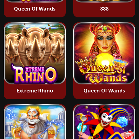
Queen Of Wands
888
Extreme Rhino
Queen Of Wands