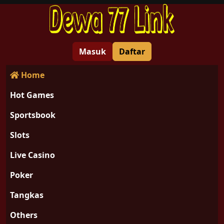
Masuk
Daftar
Home
Hot Games
Sportsbook
Slots
Live Casino
Poker
Tangkas
Others