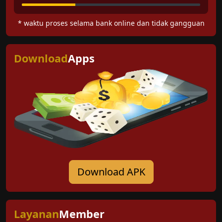
* waktu proses selama bank online dan tidak gangguan
Download
Apps
Download APK
Layanan
Member