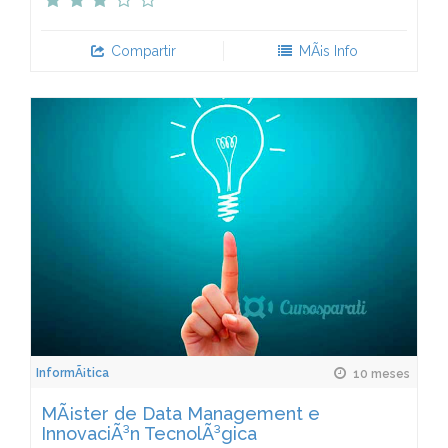
Compartir
MÃ¡s Info
InformÃ¡tica
10 meses
MÃ¡ster de Data Management e
InnovaciÃ³n TecnolÃ³gica