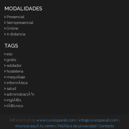
MODALIDADES
Presencial
Semipresencial
Online
A distancia
TAGS
eso
gratis
soldador
hosteleria
maquillaje
informÃ¡tica
salud
administraciÃ³n
inglÃ©s
tÃ©cnico
Â© 2007-2019
www.cursosparati.com
|
info@cursosparati.com
|
Anuncia aquÃ­ tu centro
|
PolÃ­tica de privacidad
|
Contacto