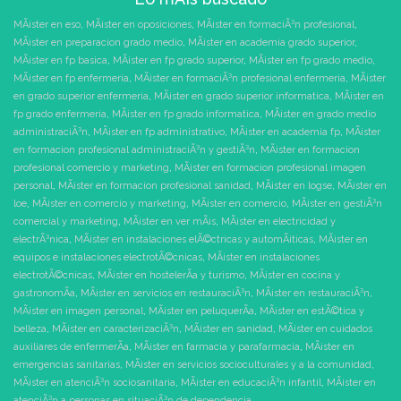
MÃ¡ster en eso
,
MÃ¡ster en oposiciones
,
MÃ¡ster en formaciÃ³n profesional
,
MÃ¡ster en preparacion grado medio
,
MÃ¡ster en academia grado superior
,
MÃ¡ster en fp basica
,
MÃ¡ster en fp grado superior
,
MÃ¡ster en fp grado medio
,
MÃ¡ster en fp enfermeria
,
MÃ¡ster en formaciÃ³n profesional enfermeria
,
MÃ¡ster
en grado superior enfermeria
,
MÃ¡ster en grado superior informatica
,
MÃ¡ster en
fp grado enfermeria
,
MÃ¡ster en fp grado informatica
,
MÃ¡ster en grado medio
administraciÃ³n
,
MÃ¡ster en fp administrativo
,
MÃ¡ster en academia fp
,
MÃ¡ster
en formacion profesional administraciÃ³n y gestiÃ³n
,
MÃ¡ster en formacion
profesional comercio y marketing
,
MÃ¡ster en formacion profesional imagen
personal
,
MÃ¡ster en formacion profesional sanidad
,
MÃ¡ster en logse
,
MÃ¡ster en
loe
,
MÃ¡ster en comercio y marketing
,
MÃ¡ster en comercio
,
MÃ¡ster en gestiÃ³n
comercial y marketing
,
MÃ¡ster en ver mÃ¡s
,
MÃ¡ster en electricidad y
electrÃ³nica
,
MÃ¡ster en instalaciones elÃ©ctricas y automÃ¡ticas
,
MÃ¡ster en
equipos e instalaciones electrotÃ©cnicas
,
MÃ¡ster en instalaciones
electrotÃ©cnicas
,
MÃ¡ster en hostelerÃ­a y turismo
,
MÃ¡ster en cocina y
gastronomÃ­a
,
MÃ¡ster en servicios en restauraciÃ³n
,
MÃ¡ster en restauraciÃ³n
,
MÃ¡ster en imagen personal
,
MÃ¡ster en peluquerÃ­a
,
MÃ¡ster en estÃ©tica y
belleza
,
MÃ¡ster en caracterizaciÃ³n
,
MÃ¡ster en sanidad
,
MÃ¡ster en cuidados
auxiliares de enfermerÃ­a
,
MÃ¡ster en farmacia y parafarmacia
,
MÃ¡ster en
emergencias sanitarias
,
MÃ¡ster en servicios socioculturales y a la comunidad
,
MÃ¡ster en atenciÃ³n sociosanitaria
,
MÃ¡ster en educaciÃ³n infantil
,
MÃ¡ster en
atenciÃ³n a personas en situaciÃ³n de dependencia
,