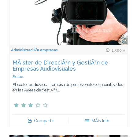
AdministraciÃ³n empresas
1.500 H
MÃ¡ster de DirecciÃ³n y GestiÃ³n de
Empresas Audiovisuales
Exitae
El sector audiovisual, precisa de profesionales especializados
en las Ã¡reas de gestiÃ³n...
Compartir
MÃ¡s Info