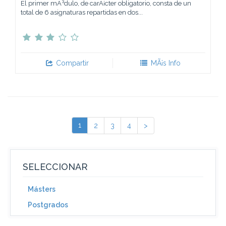
El primer mÃ³dulo, de carÃ¡cter obligatorio, consta de un
total de 6 asignaturas repartidas en dos...
Compartir
MÃ¡s Info
1
2
3
4
>
SELECCIONAR
Másters
Postgrados