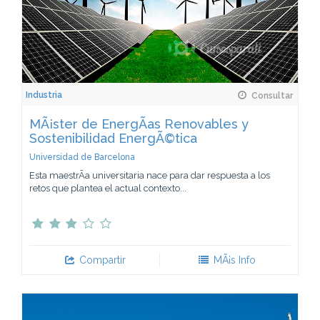
Industria
Consultar
MÃ¡ster de EnergÃ­as Renovables y
Sostenibilidad EnergÃ©tica
Universidad de Barcelona
Esta maestrÃ­a universitaria nace para dar respuesta a los
retos que plantea el actual contexto...
Compartir
MÃ¡s Info