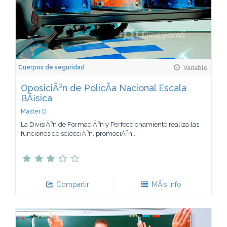
Cuerpos de seguridad
Variable
OposiciÃ³n de PolicÃ­a Nacional Escala
BÃ¡sica
Master D
La DivisiÃ³n de FormaciÃ³n y Perfeccionamiento realiza las
funciones de selecciÃ³n, promociÃ³n...
Compartir
MÃ¡s Info