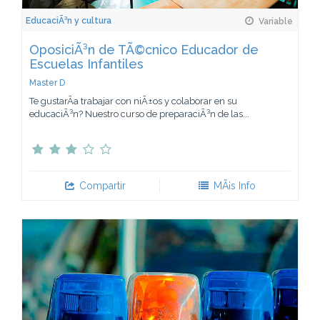
EducaciÃ³n y cultura
Variable
OposiciÃ³n de TÃ©cnico Educador de
Escuelas Infantiles
Master D
Te gustarÃ­a trabajar con niÃ±os y colaborar en su
educaciÃ³n? Nuestro curso de preparaciÃ³n de las...
Compartir
MÃ¡s Info