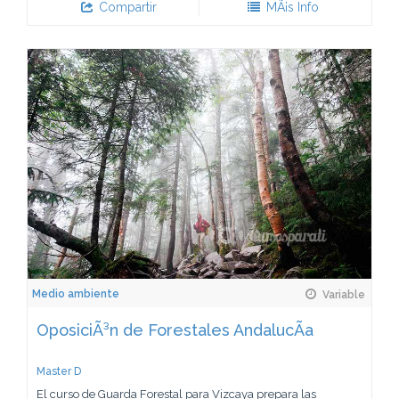
Compartir
MÃ¡s Info
Medio ambiente
Variable
OposiciÃ³n de Forestales AndalucÃ­a
Master D
El curso de Guarda Forestal para Vizcaya prepara las