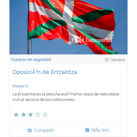
Cuerpos de seguridad
Variable
OposiciÃ³n de Ertzaintza
Master D
La Ertzaintza es la policÃ­a autÃ³noma vasca de naturaleza
civil al servicio de las instituciones...
Compartir
MÃ¡s Info