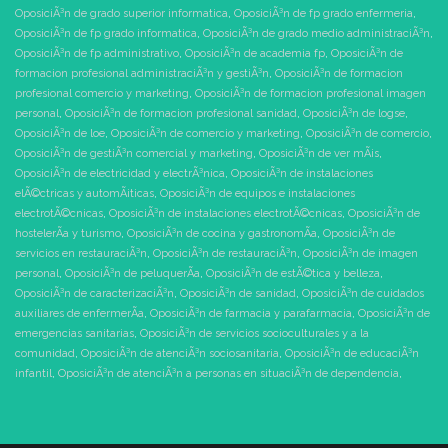
OposiciÃ³n de grado superior informatica
,
OposiciÃ³n de fp grado enfermeria
,
OposiciÃ³n de fp grado informatica
,
OposiciÃ³n de grado medio administraciÃ³n
,
OposiciÃ³n de fp administrativo
,
OposiciÃ³n de academia fp
,
OposiciÃ³n de
formacion profesional administraciÃ³n y gestiÃ³n
,
OposiciÃ³n de formacion
profesional comercio y marketing
,
OposiciÃ³n de formacion profesional imagen
personal
,
OposiciÃ³n de formacion profesional sanidad
,
OposiciÃ³n de logse
,
OposiciÃ³n de loe
,
OposiciÃ³n de comercio y marketing
,
OposiciÃ³n de comercio
,
OposiciÃ³n de gestiÃ³n comercial y marketing
,
OposiciÃ³n de ver mÃ¡s
,
OposiciÃ³n de electricidad y electrÃ³nica
,
OposiciÃ³n de instalaciones
elÃ©ctricas y automÃ¡ticas
,
OposiciÃ³n de equipos e instalaciones
electrotÃ©cnicas
,
OposiciÃ³n de instalaciones electrotÃ©cnicas
,
OposiciÃ³n de
hostelerÃ­a y turismo
,
OposiciÃ³n de cocina y gastronomÃ­a
,
OposiciÃ³n de
servicios en restauraciÃ³n
,
OposiciÃ³n de restauraciÃ³n
,
OposiciÃ³n de imagen
personal
,
OposiciÃ³n de peluquerÃ­a
,
OposiciÃ³n de estÃ©tica y belleza
,
OposiciÃ³n de caracterizaciÃ³n
,
OposiciÃ³n de sanidad
,
OposiciÃ³n de cuidados
auxiliares de enfermerÃ­a
,
OposiciÃ³n de farmacia y parafarmacia
,
OposiciÃ³n de
emergencias sanitarias
,
OposiciÃ³n de servicios socioculturales y a la
comunidad
,
OposiciÃ³n de atenciÃ³n sociosanitaria
,
OposiciÃ³n de educaciÃ³n
infantil
,
OposiciÃ³n de atenciÃ³n a personas en situaciÃ³n de dependencia
,