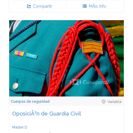
Compartir
MÃ¡s Info
Cuerpos de seguridad
Variable
OposiciÃ³n de Guardia Civil
Master D