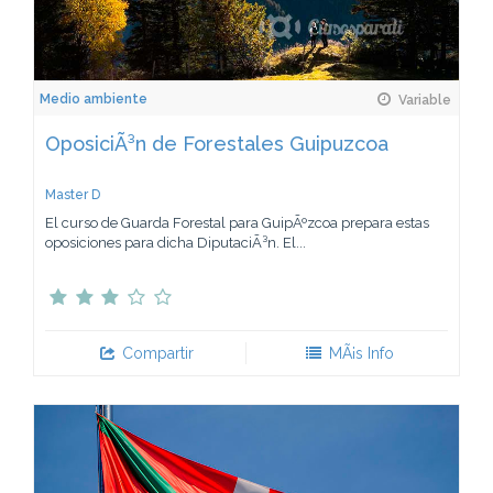
Medio ambiente
Variable
OposiciÃ³n de Forestales Guipuzcoa
Master D
El curso de Guarda Forestal para GuipÃºzcoa prepara estas
oposiciones para dicha DiputaciÃ³n. El...
Compartir
MÃ¡s Info