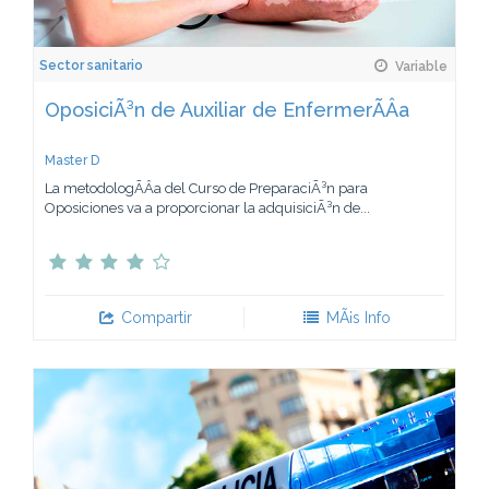
Sector sanitario
Variable
OposiciÃ³n de Auxiliar de EnfermerÃ­Â­a
Master D
La metodologÃ­Â­a del Curso de PreparaciÃ³n para
Oposiciones va a proporcionar la adquisiciÃ³n de...
Compartir
MÃ¡s Info