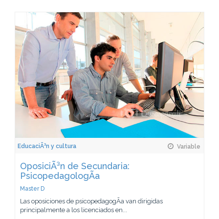
EducaciÃ³n y cultura
Variable
OposiciÃ³n de Secundaria:
PsicopedagologÃ­a
Master D
Las oposiciones de psicopedagogÃ­a van dirigidas
principalmente a los licenciados en...