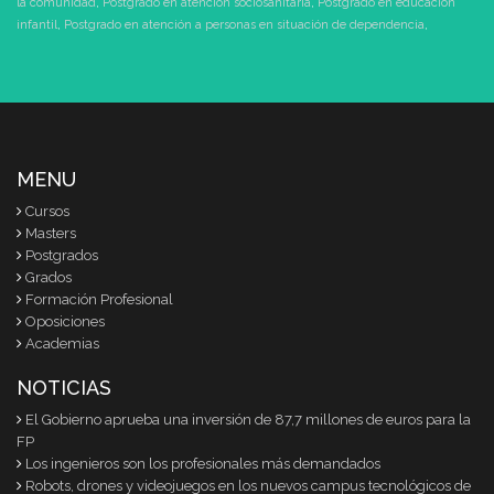
la comunidad
,
Postgrado en atención sociosanitaria
,
Postgrado en educación
infantil
,
Postgrado en atención a personas en situación de dependencia
,
MENU
Cursos
Masters
Postgrados
Grados
Formación Profesional
Oposiciones
Academias
NOTICIAS
El Gobierno aprueba una inversión de 87,7 millones de euros para la
FP
Los ingenieros son los profesionales más demandados
Robots, drones y videojuegos en los nuevos campus tecnológicos de