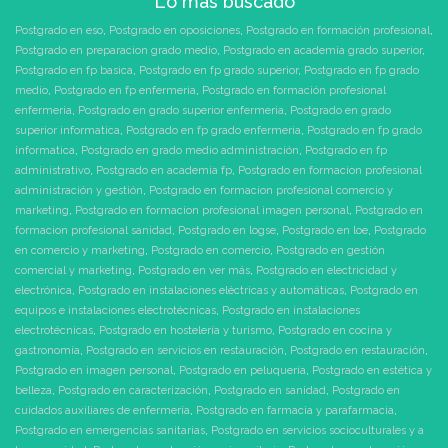
Lo más buscado
Postgrado en eso
,
Postgrado en oposiciones
,
Postgrado en formación profesional
,
Postgrado en preparacion grado medio
,
Postgrado en academia grado superior
,
Postgrado en fp basica
,
Postgrado en fp grado superior
,
Postgrado en fp grado
medio
,
Postgrado en fp enfermeria
,
Postgrado en formación profesional
enfermeria
,
Postgrado en grado superior enfermeria
,
Postgrado en grado
superior informatica
,
Postgrado en fp grado enfermeria
,
Postgrado en fp grado
informatica
,
Postgrado en grado medio administración
,
Postgrado en fp
administrativo
,
Postgrado en academia fp
,
Postgrado en formacion profesional
administración y gestión
,
Postgrado en formacion profesional comercio y
marketing
,
Postgrado en formacion profesional imagen personal
,
Postgrado en
formacion profesional sanidad
,
Postgrado en logse
,
Postgrado en loe
,
Postgrado
en comercio y marketing
,
Postgrado en comercio
,
Postgrado en gestión
comercial y marketing
,
Postgrado en ver más
,
Postgrado en electricidad y
electrónica
,
Postgrado en instalaciones eléctricas y automáticas
,
Postgrado en
equipos e instalaciones electrotécnicas
,
Postgrado en instalaciones
electrotécnicas
,
Postgrado en hostelería y turismo
,
Postgrado en cocina y
gastronomía
,
Postgrado en servicios en restauración
,
Postgrado en restauración
,
Postgrado en imagen personal
,
Postgrado en peluquería
,
Postgrado en estética y
belleza
,
Postgrado en caracterización
,
Postgrado en sanidad
,
Postgrado en
cuidados auxiliares de enfermería
,
Postgrado en farmacia y parafarmacia
,
Postgrado en emergencias sanitarias
,
Postgrado en servicios socioculturales y a