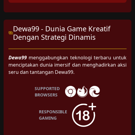
Dewa99 - Dunia Game Kreatif
Dengan Strategi Dinamis
Dewa99
menggabungkan teknologi terbaru untuk
menciptakan dunia imersif dan menghadirkan aksi
seru dan tantangan Dewa99.
SUPPORTED
BROWSERS
RESPONSIBLE
GAMING