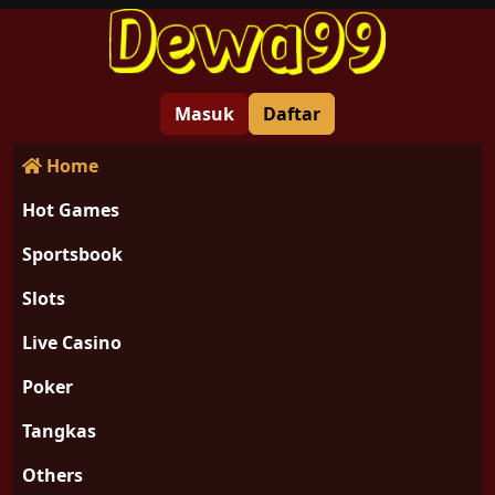
Masuk
Daftar
Home
Hot Games
Sportsbook
Slots
Live Casino
Poker
Tangkas
Others