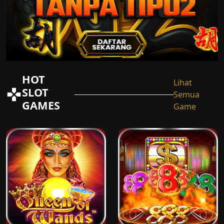
HOT
Lihat
SLOT
Semua
GAMES
Game