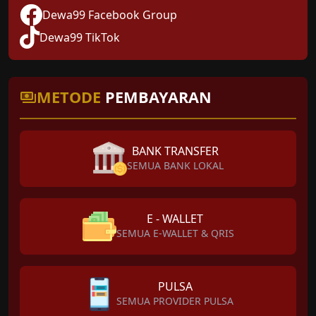
Dewa99 Facebook Group
Dewa99 TikTok
METODE
PEMBAYARAN
BANK TRANSFER
SEMUA BANK LOKAL
E - WALLET
SEMUA E-WALLET & QRIS
PULSA
SEMUA PROVIDER PULSA