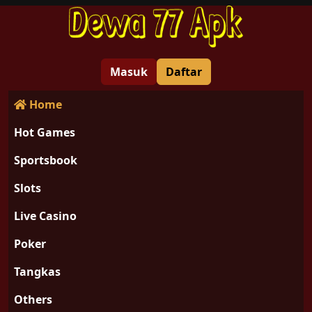
Masuk
Daftar
Home
Hot Games
Sportsbook
Slots
Live Casino
Poker
Tangkas
Others