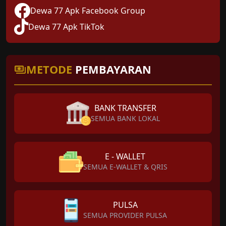
Dewa 77 Apk Facebook Group
Dewa 77 Apk TikTok
METODE
PEMBAYARAN
BANK TRANSFER
SEMUA BANK LOKAL
E - WALLET
SEMUA E-WALLET & QRIS
PULSA
SEMUA PROVIDER PULSA