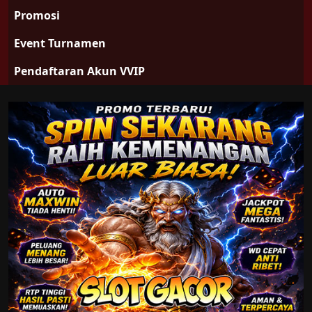
Promosi
Event Turnamen
Pendaftaran Akun VVIP