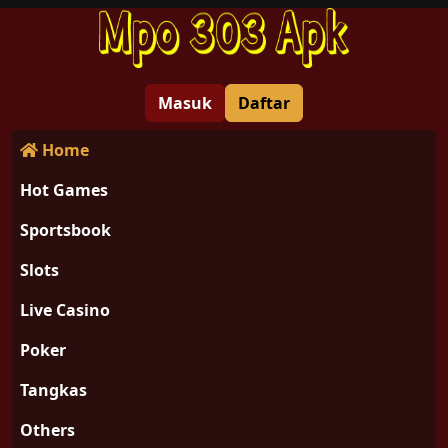
Masuk
Daftar
Home
Hot Games
Sportsbook
Slots
Live Casino
Poker
Tangkas
Others