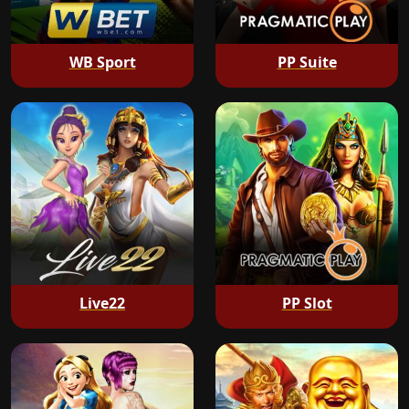
WB Sport
PP Suite
Live22
PP Slot