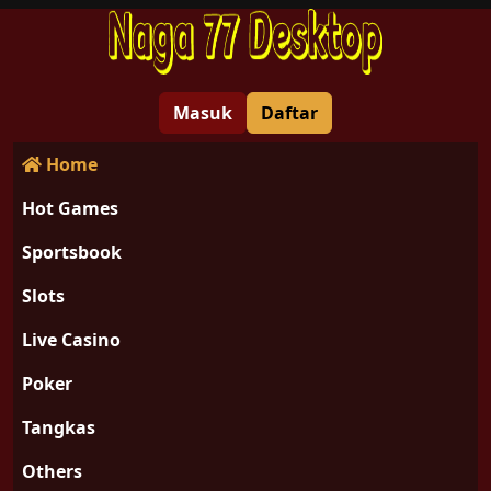
Masuk
Daftar
Home
Hot Games
Sportsbook
Slots
Live Casino
Poker
Tangkas
Others