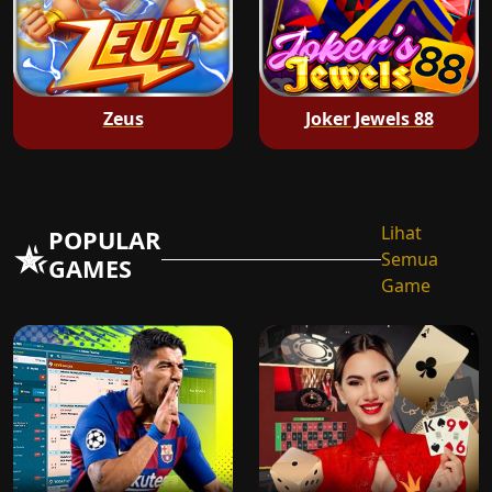
Zeus
Joker Jewels 88
Lihat
POPULAR
Semua
GAMES
Game