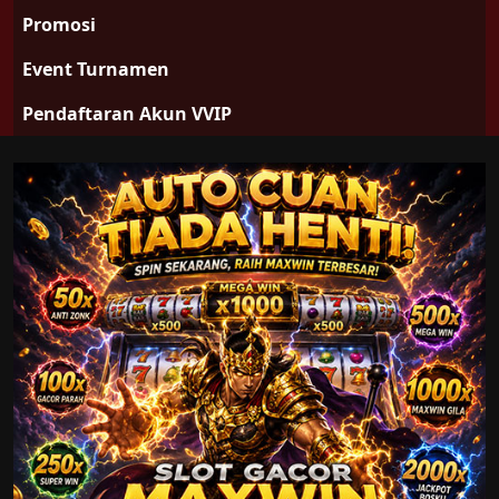
Promosi
Event Turnamen
Pendaftaran Akun VVIP