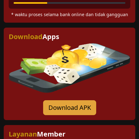
* waktu proses selama bank online dan tidak gangguan
Download
Apps
Download APK
Layanan
Member