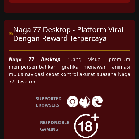
Naga 77 Desktop - Platform Viral
Dengan Reward Terpercaya
Naga 77 Desktop
ruang visual premium
mempersembahkan grafika menawan animasi
mulus navigasi cepat kontrol akurat suasana Naga
77 Desktop.
SUPPORTED
BROWSERS
RESPONSIBLE
GAMING