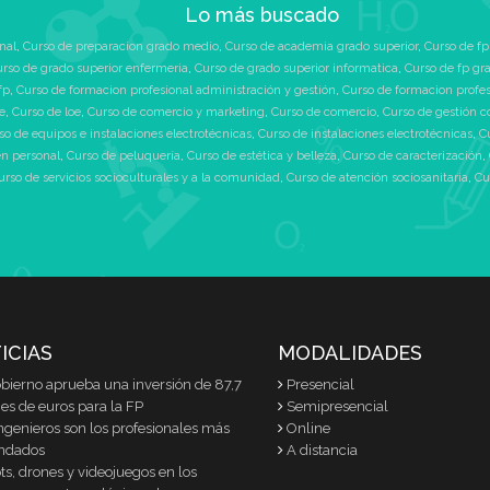
Lo más buscado
nal
,
Curso de preparacion grado medio
,
Curso de academia grado superior
,
Curso de fp
rso de grado superior enfermeria
,
Curso de grado superior informatica
,
Curso de fp gr
fp
,
Curso de formacion profesional administración y gestión
,
Curso de formacion profe
e
,
Curso de loe
,
Curso de comercio y marketing
,
Curso de comercio
,
Curso de gestión c
so de equipos e instalaciones electrotécnicas
,
Curso de instalaciones electrotécnicas
,
C
n personal
,
Curso de peluquería
,
Curso de estética y belleza
,
Curso de caracterización
,
urso de servicios socioculturales y a la comunidad
,
Curso de atención sociosanitaria
,
Cu
ICIAS
MODALIDADES
obierno aprueba una inversión de 87,7
Presencial
es de euros para la FP
Semipresencial
ngenieros son los profesionales más
Online
ndados
A distancia
s, drones y videojuegos en los