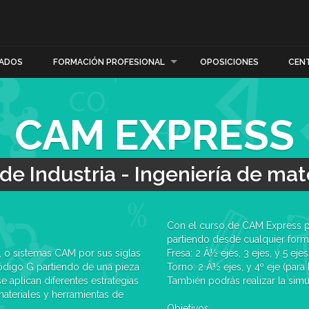
ADOS
FORMACIÓN PROFESIONAL
OPOSICIONES
CEN
CAM EXPRESS
de Industria - Ingeniería de mat
Con el curso de CAM Express p
partiendo desde cualquier forma
, o sistemas CAM por sus siglas
Fresa: 2 Â½ ejes, 3 ejes, y 5 ejes
código G partiendo de una pieza
Torno: 2 Â½ ejes, y 4º eje (para
e aplican diferentes estrategias
También podrás realizar la simu
ateriales y herramientas de
Objetivos