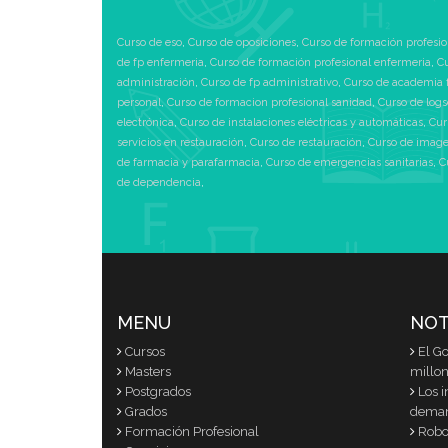
Curso de eso
,
Curso de oposiciones
,
Curso de formación profesio
de fp enfermeria
,
Curso de formación profesional enfermeria
,
Cu
administración
,
Curso de fp administrativo
,
Curso de academia 
personal
,
Curso de formacion profesional sanidad
,
Curso de logs
electrónica
,
Curso de instalaciones eléctricas y automáticas
,
Cur
servicios en restauración
,
Curso de restauración
,
Curso de image
de farmacia y parafarmacia
,
Curso de emergencias sanitarias
,
C
de dependencia
,
MENU
NOT
Cursos
El G
Masters
millon
Postgrados
Los i
Grados
dema
Formación Profesional
Robot