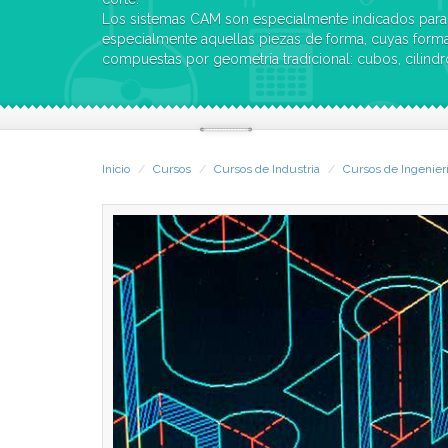
Los sistemas CAM son especialmente indicados para
especialmente aquellas piezas de forma, cuyas forma
compuestas por geometría tradicional: cubos, cilindr
es un producto que incluye multi-función de máquin
Express permite el mecanizado rápido y preciso de 
torneado y fresado.
Inicio
Cursos
Cursos de Industria
Cursos de Ingenier