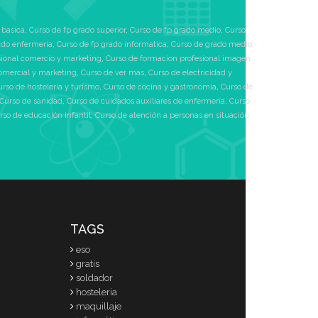
 basica
,
Curso de fp grado superior
,
Curso de fp grado medio
,
Curso
ado enfermeria
,
Curso de fp grado informatica
,
Curso de grado medio
sional comercio y marketing
,
Curso de formacion profesional imagen
omercial y marketing
,
Curso de ver más
,
Curso de electricidad y
urso de hostelería y turismo
,
Curso de cocina y gastronomía
,
Curso de
Curso de sanidad
,
Curso de cuidados auxiliares de enfermería
,
Curso
rso de educación infantil
,
Curso de atención a personas en situación
TAGS
eso
gratis
soldador
hosteleria
maquillaje