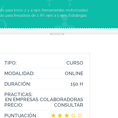
do para torno 2 y 4 ejes (herramientas motorizadas).
do para fresadora de 2 Â½ ejes a 5 ejes. Estrategias
d).
e colisiones.
Código ISO).
TIPO:
CURSO
MODALIDAD:
ONLINE
DURACIÓN:
150 H
PRACTICAS:
EN EMPRESAS COLABORADORAS
PRECIO:
CONSULTAR
PUNTUACIÓN