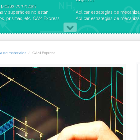
 piezas complejas,
s y superficies no están
Aplicar estrategias de mecaniza
os, prismas, etc. CAM Express
Aplicar estrategias de mecaniza
as de 5 ejes de fresado. CAM
MAV (Mecanizado Alta Velocida
una gran variedad de piezas de
Simulación 2D o 3D, chequeo d
Obtención del programa CNC (
ía de materiales
CAM Express