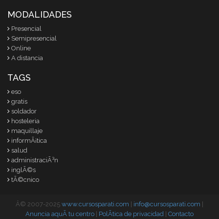
MODALIDADES
Presencial
Semipresencial
Online
A distancia
TAGS
eso
gratis
soldador
hosteleria
maquillaje
informÃ¡tica
salud
administraciÃ³n
inglÃ©s
tÃ©cnico
Â© 2007-2025
www.cursosparati.com
|
info@cursosparati.com
|
Anuncia aquÃ­ tu centro
|
PolÃ­tica de privacidad
|
Contacto