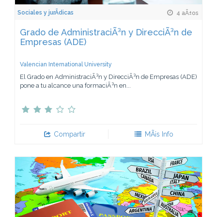
Sociales y jurÃ­dicas
4 aÃ±os
Grado de AdministraciÃ³n y DirecciÃ³n de
Empresas (ADE)
Valencian International University
El Grado en AdministraciÃ³n y DirecciÃ³n de Empresas (ADE)
pone a tu alcance una formaciÃ³n en...
Compartir
MÃ¡s Info