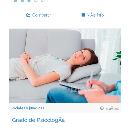
Compartir
MÃ¡s Info
Sociales y jurÃ­dicas
4 aÃ±os
Grado de PsicologÃ­a