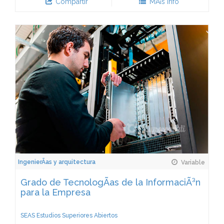
Compartir
MÃ¡s Info
IngenierÃ­as y arquitectura
Variable
Grado de TecnologÃ­as de la InformaciÃ³n
para la Empresa
SEAS Estudios Superiores Abiertos