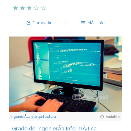
Compartir
MÃ¡s Info
IngenierÃ­as y arquitectura
Variable
Grado de IngenierÃ­a InformÃ¡tica