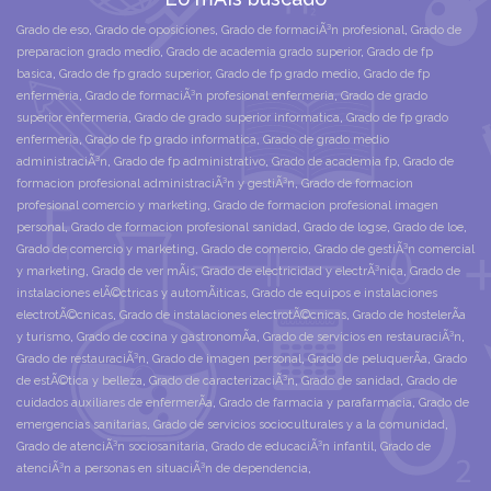
Grado de eso
,
Grado de oposiciones
,
Grado de formaciÃ³n profesional
,
Grado de
preparacion grado medio
,
Grado de academia grado superior
,
Grado de fp
basica
,
Grado de fp grado superior
,
Grado de fp grado medio
,
Grado de fp
enfermeria
,
Grado de formaciÃ³n profesional enfermeria
,
Grado de grado
superior enfermeria
,
Grado de grado superior informatica
,
Grado de fp grado
enfermeria
,
Grado de fp grado informatica
,
Grado de grado medio
administraciÃ³n
,
Grado de fp administrativo
,
Grado de academia fp
,
Grado de
formacion profesional administraciÃ³n y gestiÃ³n
,
Grado de formacion
profesional comercio y marketing
,
Grado de formacion profesional imagen
personal
,
Grado de formacion profesional sanidad
,
Grado de logse
,
Grado de loe
,
Grado de comercio y marketing
,
Grado de comercio
,
Grado de gestiÃ³n comercial
y marketing
,
Grado de ver mÃ¡s
,
Grado de electricidad y electrÃ³nica
,
Grado de
instalaciones elÃ©ctricas y automÃ¡ticas
,
Grado de equipos e instalaciones
electrotÃ©cnicas
,
Grado de instalaciones electrotÃ©cnicas
,
Grado de hostelerÃ­a
y turismo
,
Grado de cocina y gastronomÃ­a
,
Grado de servicios en restauraciÃ³n
,
Grado de restauraciÃ³n
,
Grado de imagen personal
,
Grado de peluquerÃ­a
,
Grado
de estÃ©tica y belleza
,
Grado de caracterizaciÃ³n
,
Grado de sanidad
,
Grado de
cuidados auxiliares de enfermerÃ­a
,
Grado de farmacia y parafarmacia
,
Grado de
emergencias sanitarias
,
Grado de servicios socioculturales y a la comunidad
,
Grado de atenciÃ³n sociosanitaria
,
Grado de educaciÃ³n infantil
,
Grado de
atenciÃ³n a personas en situaciÃ³n de dependencia
,