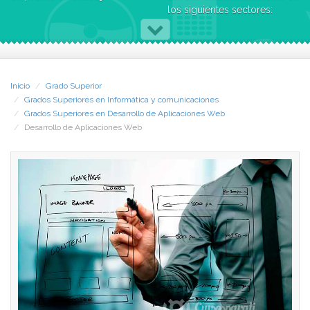
los siguientes sectores:
Con el programa formativo
· Telecomunicaciones
de iFP, podrás desarrollar,
· Tecnologías de la
implantar y mantener
información y la
aplicaciones web, utilizando
comunicación (TIC)
para ello tecnologías
· Marketing
Inicio
Grado Superior
específicas, garantizando el
· Comunicación
Grados Superiores en Informática y comunicaciones
acceso a los datos de forma
Además, estarán
Grados Superiores en Desarrollo de Aplicaciones Web
segura y cumpliendo
preparados/as para
Desarrollo de Aplicaciones Web
siempre con los criterios de
colaborar con empresas de
accesibilidad, usabilidad y
cualquier sector que
calidad exigidos por las
necesite desarrollar
organizaciones.
aplicaciones para sus sitios
web o destinado a sus
No dejes pasar esta
perfiles en las redes sociales.
oportunidad de impulsar tu
carrera en el sector de las
¿Qué aprenderás?
nuevas tecnologías:
Este programa formativo
prepárate con los mejores
capacita a los estudiantes
expertos y empresas para
para:
crecer en un sector
· Diseñar, desarrollar y
innovador y en auge.
mantener aplicaciones web,