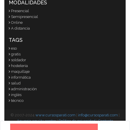
MODALIDADES
Presencial
Semipresencial
Online
A distancia
TAGS
eso
gratis
soldador
hosteleria
maquillaje
informática
salud
administración
inglés
técnico
© 2007-2024
www.cursosparati.com
|
info@cursosparati.com
|
Anuncia aquí tu centro
|
Política de privacidad
|
Contacto