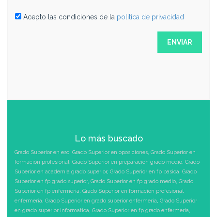
Acepto las condiciones de la
politica de privacidad
Lo más buscado
Grado Superior en eso
,
Grado Superior en oposiciones
,
Grado Superior en
formación profesional
,
Grado Superior en preparacion grado medio
,
Grado
Superior en academia grado superior
,
Grado Superior en fp basica
,
Grado
Superior en fp grado superior
,
Grado Superior en fp grado medio
,
Grado
Superior en fp enfermeria
,
Grado Superior en formación profesional
enfermeria
,
Grado Superior en grado superior enfermeria
,
Grado Superior
en grado superior informatica
,
Grado Superior en fp grado enfermeria
,