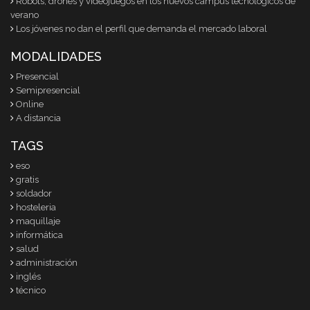
Robots, drones y videojuegos en los nuevos campus tecnológicos de
verano
Los jóvenes no dan el perfil que demanda el mercado laboral
MODALIDADES
Presencial
Semipresencial
Online
A distancia
TAGS
eso
gratis
soldador
hosteleria
maquillaje
informática
salud
administración
inglés
técnico