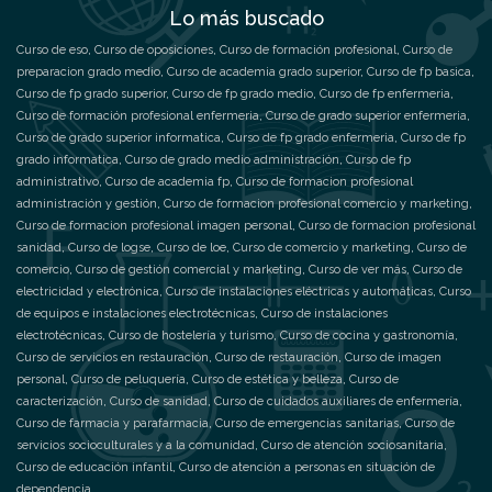
Lo más buscado
Curso de eso
,
Curso de oposiciones
,
Curso de formación profesional
,
Curso de
preparacion grado medio
,
Curso de academia grado superior
,
Curso de fp basica
,
Curso de fp grado superior
,
Curso de fp grado medio
,
Curso de fp enfermeria
,
Curso de formación profesional enfermeria
,
Curso de grado superior enfermeria
,
Curso de grado superior informatica
,
Curso de fp grado enfermeria
,
Curso de fp
grado informatica
,
Curso de grado medio administración
,
Curso de fp
administrativo
,
Curso de academia fp
,
Curso de formacion profesional
administración y gestión
,
Curso de formacion profesional comercio y marketing
,
Curso de formacion profesional imagen personal
,
Curso de formacion profesional
sanidad
,
Curso de logse
,
Curso de loe
,
Curso de comercio y marketing
,
Curso de
comercio
,
Curso de gestión comercial y marketing
,
Curso de ver más
,
Curso de
electricidad y electrónica
,
Curso de instalaciones eléctricas y automáticas
,
Curso
de equipos e instalaciones electrotécnicas
,
Curso de instalaciones
electrotécnicas
,
Curso de hostelería y turismo
,
Curso de cocina y gastronomía
,
Curso de servicios en restauración
,
Curso de restauración
,
Curso de imagen
personal
,
Curso de peluquería
,
Curso de estética y belleza
,
Curso de
caracterización
,
Curso de sanidad
,
Curso de cuidados auxiliares de enfermería
,
Curso de farmacia y parafarmacia
,
Curso de emergencias sanitarias
,
Curso de
servicios socioculturales y a la comunidad
,
Curso de atención sociosanitaria
,
Curso de educación infantil
,
Curso de atención a personas en situación de
dependencia
,