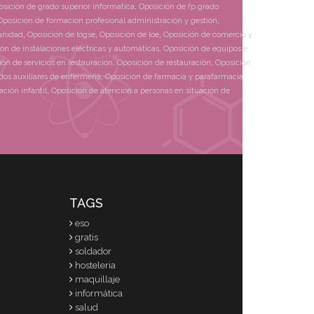
sición de grado superior informatica
,
Oposición de fp grado
Oposición de formacion profesional administración y gestión
,
sanidad
,
Oposición de logse
,
Oposición de loe
,
Oposición de comercio y
ón de instalaciones eléctricas y automáticas
,
Oposición de equipos e
ión de servicios en restauración
,
Oposición de restauración
,
Oposición
dos auxiliares de enfermería
,
Oposición de farmacia y parafarmacia
,
ción infantil
,
Oposición de atención a personas en situación de
TAGS
eso
gratis
soldador
hosteleria
maquillaje
informática
salud