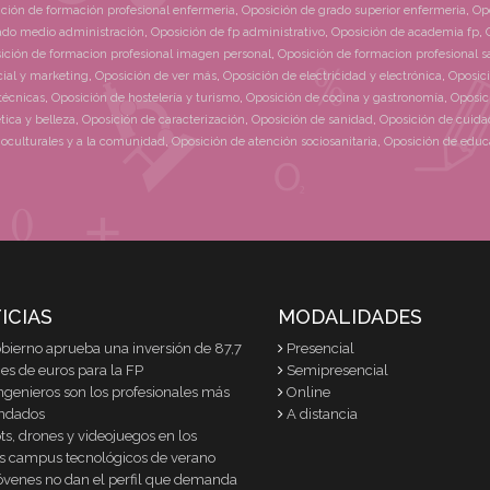
ción de formación profesional enfermeria
,
Oposición de grado superior enfermeria
,
Opo
ado medio administración
,
Oposición de fp administrativo
,
Oposición de academia fp
,
ición de formacion profesional imagen personal
,
Oposición de formacion profesional 
ial y marketing
,
Oposición de ver más
,
Oposición de electricidad y electrónica
,
Oposici
técnicas
,
Oposición de hostelería y turismo
,
Oposición de cocina y gastronomía
,
Oposic
tica y belleza
,
Oposición de caracterización
,
Oposición de sanidad
,
Oposición de cuida
ioculturales y a la comunidad
,
Oposición de atención sociosanitaria
,
Oposición de educa
ICIAS
MODALIDADES
obierno aprueba una inversión de 87,7
Presencial
es de euros para la FP
Semipresencial
ngenieros son los profesionales más
Online
ndados
A distancia
s, drones y videojuegos en los
s campus tecnológicos de verano
jóvenes no dan el perfil que demanda