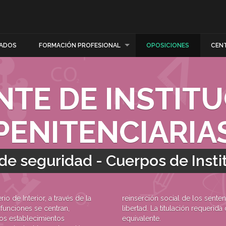
ADOS
FORMACIÓN PROFESIONAL
OPOSICIONES
CEN
TE DE INSTIT
PENITENCIARIA
e seguridad - Cuerpos de Insti
o de Interior, a través de la
as de seguridad privativas de
 funciones se centran,
o es Bachiller, FP II o
los establecimientos
equivalente.