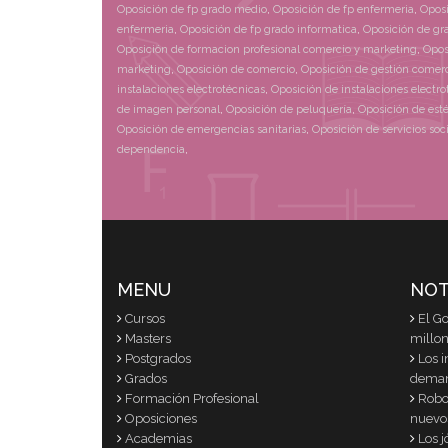
Oposición de fp grado medio
,
Oposición de fp enfermeria
,
Oposi
enfermeria
,
Oposición de fp grado informatica
,
Oposición de gr
Oposición de formacion profesional comercio y marketing
,
Opos
marketing
,
Oposición de comercio
,
Oposición de gestión comerc
instalaciones electrotécnicas
,
Oposición de instalaciones electro
de imagen personal
,
Oposición de peluquería
,
Oposición de esté
Oposición de emergencias sanitarias
,
Oposición de servicios soc
dependencia
,
MENU
NOT
Cursos
El G
Masters
millon
Postgrados
Los i
Grados
dema
Formación Profesional
Robot
Oposiciones
nuevo
Academias
Los 