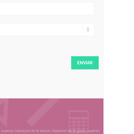
superior
,
Oposición de fp basica
,
Oposición de fp grado superior
,