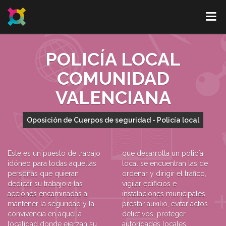
POLICÍA LOCAL
COMUNIDAD
VALENCIANA
Oposición de Cuerpos de seguridad - Policía local
Este es un puesto de trabajo
que desarrolla un policía
idóneo para todas aquellas
local se encuentran las de
personas que quieran
ordenar y dirigir el tráfico,
dedicar su trabajo a las
vigilar edificios e
acciones encaminadas a
instalaciones municipales,
mantener la seguridad y la
prestar auxilio, evitar actos
convivencia en aquella
delictivos, proteger
localidad donde ejerzan su
autoridades locales...